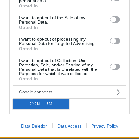
personal data.
grant or deny consent to Google and its third-party tags to
απλό ερώτημα: Ποιους φόρους θα αυξήσει ή
Opted In
use your data for below specified purposes in below Google
ποιες δαπάνες θα μειώσει σε μόνιμη και όχι
consent section.
I want to opt-out of the Sale of my
έκτακτη βάση ώστε να εξασφαλίσει σταθερά
Personal Data.
Opted In
επιπλέον έσοδα ύψους 4 δισ. ευρώ κάθε
χρόνο; Αλλά και τι επίδραση θα έχει μια τέτοια
I want to opt-out of processing my
Personal Data for Targeted Advertising.
αύξηση στη συνολικότερη οικονομική
Opted In
δραστηριότητα της χώρας, τις επενδύσεις, την
I want to opt-out of Collection, Use,
απασχόληση και τελικά τα δημόσια έσοδα.
Retention, Sale, and/or Sharing of my
Personal Data that Is Unrelated with the
Purposes for which it was collected.
Η πραγματική οικονομία δουλεύει με τους
Opted In
κανόνες της προσφοράς και της ζήτησης και
Google consents
όχι με στερεότυπα και ιδεολογήματα περί
δήθεν δικαιοσύνης που έχουν διαψευστεί από
CONFIRM
την ίδια την πραγματικότητα. Αν μια χώρα
επιλέξει να φορολογήσει περισσότερο τις
Data Deletion
Data Access
Privacy Policy
επιχειρήσεις τότε το επιχειρηματικό κεφάλαιο
θα μεταφερθεί κάπου αλλού όπου θα βρει