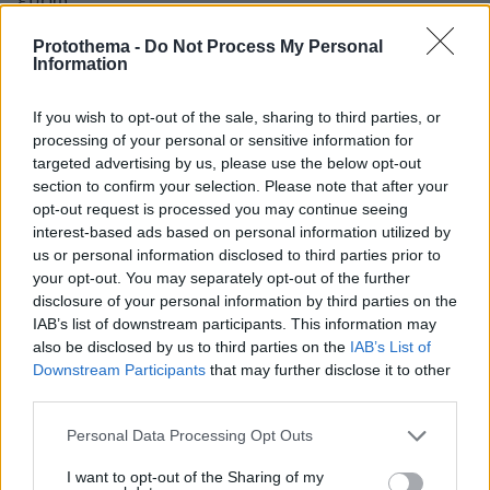
ευρώ.
Protothema -
Do Not Process My Personal
Με άλλα λόγια, ακόμη και αν υποθέσουμε ότι
Information
θα μπορούσε κανείς να καλύψει το πρόσθετο
κόστος των 4 δισ. ευρώ αποκλειστικά από τη
If you wish to opt-out of the sale, sharing to third parties, or
processing of your personal or sensitive information for
φορολογία των επιχειρήσεων, θα έπρεπε να
targeted advertising by us, please use the below opt-out
εξασφαλίσει μια αύξηση εσόδων που
section to confirm your selection. Please note that after your
αντιστοιχεί σε σχεδόν 50% επιπλέον από τα
opt-out request is processed you may continue seeing
σημερινά επίπεδα.
interest-based ads based on personal information utilized by
Έσοδα τα οποία φυσικά δεν πρόκειται να
us or personal information disclosed to third parties prior to
your opt-out. You may separately opt-out of the further
έρθουν ποτέ όπως αποδεικνύουν τα στοιχεία
disclosure of your personal information by third parties on the
των πενιχρών εσόδων του 2019 με τον
IAB’s list of downstream participants. This information may
υψηλότερο συντελεστή φορολογίας
also be disclosed by us to third parties on the
IAB’s List of
επιχειρήσεων στο 28%.
Downstream Participants
that may further disclose it to other
third parties.
✅ Όλα αυτά οδηγούν σε ένα συμπέρασμα:
Please note that this website/app uses one or more Google
Personal Data Processing Opt Outs
όποιος προτείνει πρόσθετες μόνιμες παροχές
services and may gather and store information including but
not limited to your visit or usage behaviour. You may click to
I want to opt-out of the Sharing of my
οφείλει να απαντήσει με σαφήνεια σε ένα