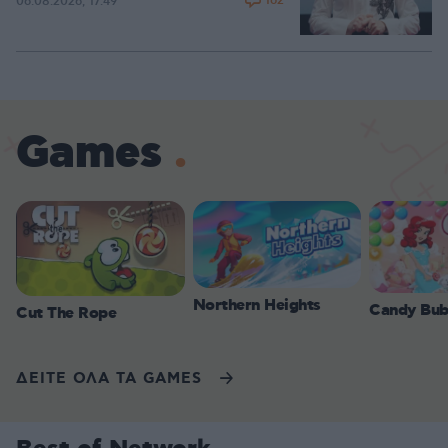
162
06.08.2026, 17:49
Games
Northern Heights
Candy Bub
Cut The Rope
ΔΕΙΤΕ ΟΛΑ ΤΑ GAMES