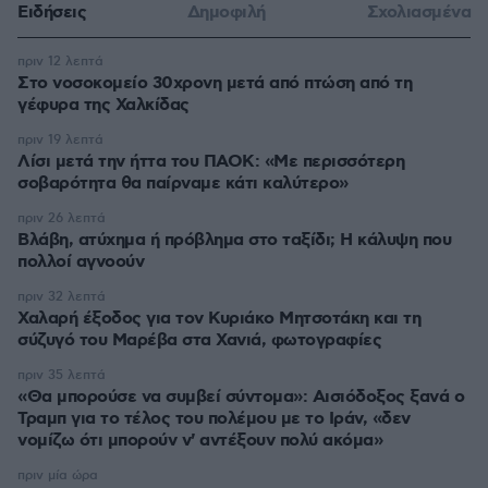
Ειδήσεις
Δημοφιλή
Σχολιασμένα
πριν 12 λεπτά
Στο νοσοκομείο 30χρονη μετά από πτώση από τη
γέφυρα της Χαλκίδας
πριν 19 λεπτά
Λίσι μετά την ήττα του ΠΑΟΚ: «Με περισσότερη
σοβαρότητα θα παίρναμε κάτι καλύτερο»
πριν 26 λεπτά
Βλάβη, ατύχημα ή πρόβλημα στο ταξίδι; Η κάλυψη που
πολλοί αγνοούν
πριν 32 λεπτά
Χαλαρή έξοδος για τον Κυριάκο Μητσοτάκη και τη
σύζυγό του Μαρέβα στα Χανιά, φωτογραφίες
πριν 35 λεπτά
«Θα μπορούσε να συμβεί σύντομα»: Αισιόδοξος ξανά ο
Τραμπ για το τέλος του πολέμου με το Ιράν, «δεν
νομίζω ότι μπορούν ν' αντέξουν πολύ ακόμα»
πριν μία ώρα