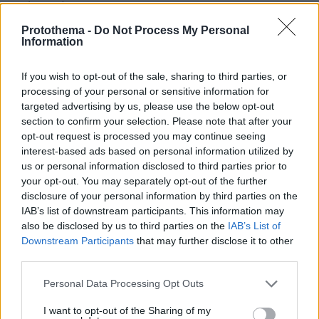
ανάρτησή του
Protothema -
Do Not Process My Personal
Information
If you wish to opt-out of the sale, sharing to third parties, or
processing of your personal or sensitive information for
targeted advertising by us, please use the below opt-out
section to confirm your selection. Please note that after your
opt-out request is processed you may continue seeing
interest-based ads based on personal information utilized by
us or personal information disclosed to third parties prior to
your opt-out. You may separately opt-out of the further
disclosure of your personal information by third parties on the
IAB’s list of downstream participants. This information may
also be disclosed by us to third parties on the
IAB’s List of
Downstream Participants
that may further disclose it to other
third parties.
Please note that this website/app uses one or more Google
Personal Data Processing Opt Outs
services and may gather and store information including but
not limited to your visit or usage behaviour. You may click to
I want to opt-out of the Sharing of my