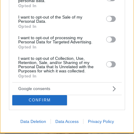
personal data.
grant or deny consent to Google and its third-party tags to
Opted In
use your data for below specified purposes in below Google
consent section.
11
26.06.2026, 19:51
I want to opt-out of the Sale of my
Personal Data.
Η ανάρτηση Σκέρτσου για τον κυβερνητικό απολογισμό:
Opted In
7 χρόνια μετά είναι ευκαιρία να ξανασυστηθούμε, η
Ελλάδα αλλάζει και προχωράει μπροστά
I want to opt-out of processing my
Personal Data for Targeted Advertising.
Ο εκσυγχρονισμός του κράτους δεν έχει ημερομηνία
Opted In
λήξης, σε κάθε περίπτωση το ποτήρι είναι
μισογεμάτο, η Ελλάδα αλλάζει και προχωράει
I want to opt-out of Collection, Use,
μπροστά, αναφέρει σε ανάρτησή του για τον
Retention, Sale, and/or Sharing of my
Personal Data that Is Unrelated with the
κυβερνητικό απολογισμό ο υπουργός Επικρατείας
Purposes for which it was collected.
Opted In
Google consents
CONFIRM
Data Deletion
Data Access
Privacy Policy