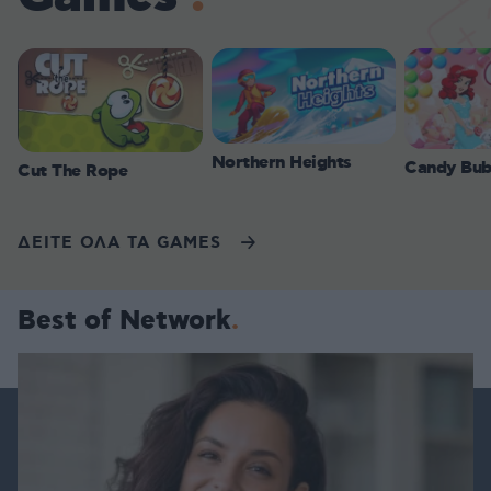
Northern Heights
Candy Bub
Cut The Rope
ΔΕΙΤΕ ΟΛΑ ΤΑ GAMES
Best of Network