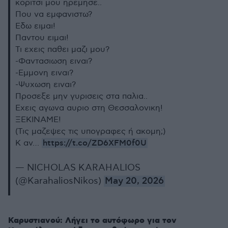
κοριτσι μου ηρεμησε..
Που να εμφανιστω?
Εδω ειμαι!
Παντου ειμαι!
Τι εχεις παθει μαζι μου?
-Φαντασιωση ειναι?
-Εμμονη ειναι?
-Ψυχωση ειναι?
Προσεξε μην γυρισεις στα παλια..
Εχεις αγωνα αυριο στη Θεσσαλονικη!
ΞΕΚΙΝΑΜΕ!
(Τις μαζεψες τις υπογραφες ή ακομη;)
https://t.co/ZD6XFM0f0U
Κ αν…
— NICHOLAS KARAHALIOS
(@KarahaliosNikos)
May 20, 2026
Καρυστιανού: Λήγει το αυτόφωρο για τον