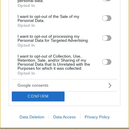
personal data.
Εξάλλου, έχει αποδειχθεί ότι κύριο μέλημά του
grant or deny consent to Google and its third-party tags to
Opted In
use your data for below specified purposes in below Google
είναι η λάσπη κυρίως προς το πρόσωπο μου
consent section.
I want to opt-out of the Sale of my
καθώς και αυτό της δικηγόρου μου, και όχι το
Personal Data.
διεφθαρμένο και αυταρχικό καθεστώς που μας
Opted In
κυβερνά! Μα, ποιούς νομίζει ότι κοροϊδεύει;
I want to opt-out of processing my
´Έχετε μια ώρα ακόμη…»
Personal Data for Targeted Advertising.
Opted In
Υπενθυμίζεται ότι η μήνυση για συκοφαντική
I want to opt-out of Collection, Use,
Retention, Sale, and/or Sharing of my
δυσφήμιση κατά του Νίκου Καραχάλιου έγινε
Personal Data that Is Unrelated with the
Purposes for which it was collected.
για τον ισχυρισμό του ότι η Μαρία Καρυστιανού
Opted In
«δέχθηκε εντολή από τη Μόσχα να προχωρήσει
άμεσα στην ίδρυση κόμματος».
Google consents
CONFIRM
Σύμφωνα με πηγές από το περιβάλλον
Καρυστιανού, ο Νίκος Καραχάλιος για τον
οποίο λένε ότι είναι «γνωστός για τη
Data Deletion
Data Access
Privacy Policy
συκοφαντική εμμονή» και «μοιάζει να τελεί σε