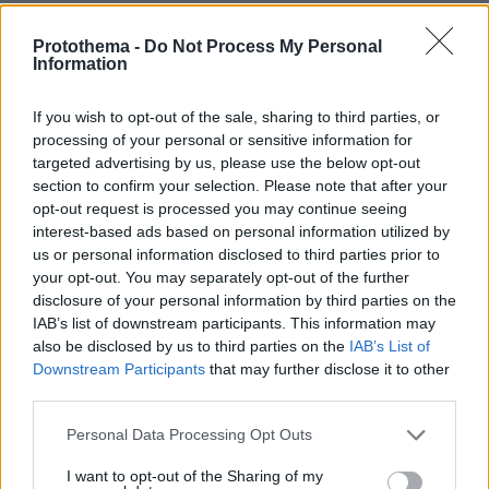
Καρυστιανού
Protothema -
Do Not Process My Personal
Information
«Γιατί ο Νίκος Καραχάλιος είναι
εξαφανισμένος από την Αστυνομία και δεν
If you wish to opt-out of the sale, sharing to third parties, or
εμφανίζεται, όπως θα έκανε κάθε άνθρωπος
processing of your personal or sensitive information for
αν είχε πει την αλήθεια, και όχι ασύστολα
targeted advertising by us, please use the below opt-out
ψεύδη με διακρατικές συνέπειες, όπως αυτός;
section to confirm your selection. Please note that after your
opt-out request is processed you may continue seeing
Και γιατί το Γραφείο Αναζητήσεων, αλλά και το
interest-based ads based on personal information utilized by
Τμήμα Νέας Μάκρης ακόμη δεν τον έχει
us or personal information disclosed to third parties prior to
εντοπίσει ενώ είναι γνωστή η κατοικία του,
your opt-out. You may separately opt-out of the further
όπως και η ενεργή στα social παρουσία του;
disclosure of your personal information by third parties on the
IAB’s list of downstream participants. This information may
Μήπως διότι ο κ. Καραχάλιος πιθανότατα
also be disclosed by us to third parties on the
IAB’s List of
προστατεύεται από το “σύστημα”; Μήπως γι’
Downstream Participants
that may further disclose it to other
αυτό και κάθε δήλωση του άμεσα δημοσιεύεται
third parties.
και αναπαράγεται σε φιλοκυβερνητικές
Please note that this website/app uses one or more Google
Personal Data Processing Opt Outs
φυλλάδες και εκπομπές;
services and may gather and store information including but
not limited to your visit or usage behaviour. You may click to
I want to opt-out of the Sharing of my