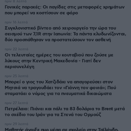
πριν 8 λεπτά
Γονικές παροχές: Οι παγίδες στις μεταφορές χρημάτων
που μπορεί να κοστίσουν σε φόρο
πριν 16 λεπτά
Συγκλονιστικό βίντεο από χειρουργείο την ώρα του
σεισμού των 7,1R στην Ιαπωνία: Τα πάντα κλυδωνίζονται,
δύο προσπάθησαν να προστατεύσουν τον ασθενή
πριν 22 λεπτά
Οι τελευταίες ημέρες του κουταβιού που ζούσε με
λύκους στην Κεντρική Μακεδονία - Γιατί δεν
περισυνελέγη
πριν 25 λεπτά
Μπορεί ο γιος του Χατζιδάκι να απαγορεύσει στον
Μητσιά να τραγουδάει τον «Γιάννη τον φονιά»; Πού
σταματάει ο νόμος για τα πνευματικά δικαιώματα
πριν 27 λεπτά
Πετρέλαιο: Πιάνει και πάλι τα 83 δολάρια το Brent μετά
το σχέδιο του Ιράν για τα Στενά του Ορμούζ
πριν 29 λεπτά
Μαθητής άνοιξε πυρ μέσα σε σχολείο στην Ταϊλάνδη,