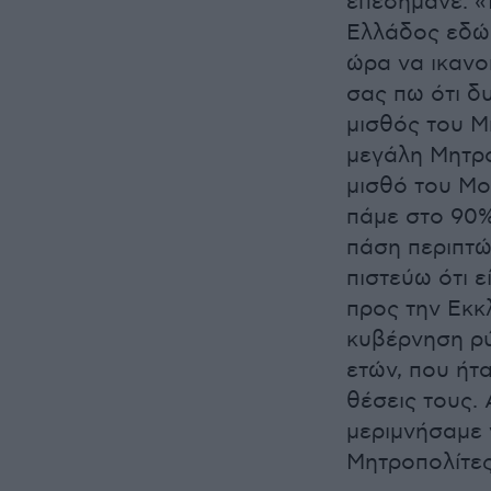
επεσήμανε: «
Ελλάδος εδώ 
ώρα να ικανο
σας πω ότι δ
μισθός του Μη
μεγάλη Μητρό
μισθό του Μο
πάμε στο 90%
πάση περιπτώ
πιστεύω ότι ε
προς την Εκκλ
κυβέρνηση ρύ
ετών, που ήτ
θέσεις τους.
μεριμνήσαμε γ
Μητροπολίτες