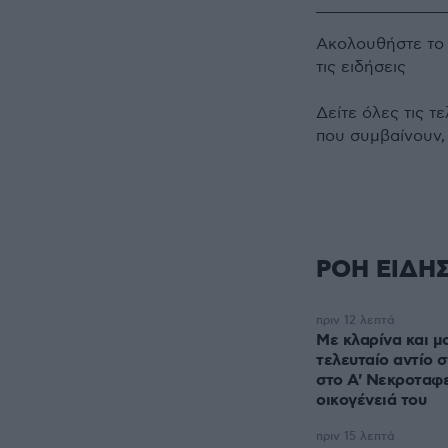
Ακολουθήστε τ
τις ειδήσεις
Δείτε όλες τις τ
που συμβαίνουν,
ΡΟΗ ΕΙΔΗ
πριν 12 λεπτά
Με κλαρίνα και μ
τελευταίο αντίο 
στο A' Νεκροταφε
οικογένειά του
πριν 15 λεπτά