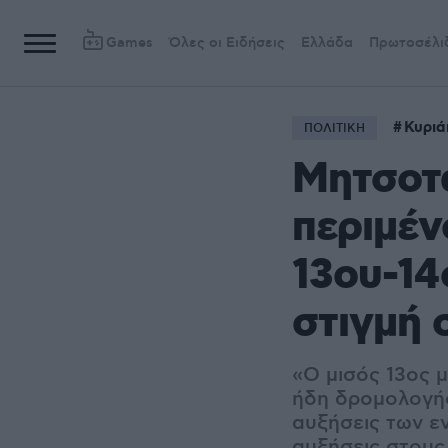
Games
Όλες οι Ειδήσεις
Ελλάδα
Πρωτοσέλι
Κυριά
ΠΟΛΙΤΙΚΗ
Μητσοτά
περιμέν
13ου-14
στιγμή 
«Ο μισός 13ος μ
ήδη δρομολογήσε
αυξήσεις των εν
αυξήσεις στους