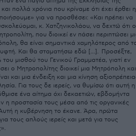
Ήταν ένα πάγιο αίτημα της Εκκλησίας της
και πολλά χρόνια που κρίναμε ότι έχει έρθει η
ποιήσουμε» για να προσθέσει: «Και πρέπει να
υσκολεύομαι, κ. Χατζηνικολάου, να δεχτώ ότι ο
τροπολίτη, που διοικεί εν πάσει περιπτώσει μ
πολη, θα είναι σημαντικά χαμηλότερος από τ
υφτή. Και θα σταματήσω εδώ [...]. Προσέξτε,
 του μισθού του Γενικού Γραμματέα, γιατί εν
σει ο Μητροπολίτης διοικεί μια Μητρόπολη και
ίναι και μια ένδειξη και μια κίνηση αξιοπρέπεια
ησία. Για τους δε ιερείς, να θυμίσω ότι αυτή η
θμισε ένα αίτημα όχι δεκαετιών, εβδομήντα
αν η προστασία τους μέσα από τις οργανικές
 Αυτή η κυβέρνηση το έκανε. Άρα, πρώτα
ια τους απλούς ιερείς και μετά για τους
».