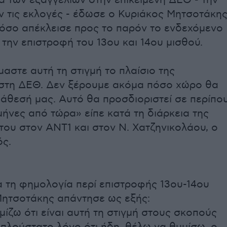
α των εξαγγελιών στην επικείμενη ΔΕΘ - την
ιν τις εκλογές - έδωσε ο Κυριάκος Μητσοτάκης
όσο απέκλεισε προς το παρόν το ενδεχόμενο
 την επιστροφή του 13ου και 14ου μισθού.
αστε αυτή τη στιγμή το πλαίσιο της
στη ΔΕΘ. Δεν ξέρουμε ακόμα πόσο χώρο θα
ιάθεσή μας. Αυτό θα προσδιοριστεί σε περίπο
μήνες από τώρα» είπε κατά τη διάρκεια της
του στον ΑΝΤ1 και στον Ν. Χατζηνικολάου, ο
ς.
α τη φημολογία περί επιστροφής 13ου-14ου
 Μητσοτάκης απάντησε ως εξής:
μίζω ότι είναι αυτή τη στιγμή στους σκοπούς