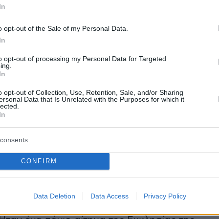
έλλουμε ένα πρόγραμμα στήριξης της κοινωνία
In
πολλές ευρωπαϊκές χώρες σήμερα είναι σε
περβολικού ελλείμματος» για να συμπληρώσει:
o opt-out of the Sale of my Personal Data.
ερισσότερο; Ναι. Αλλά, όπως σας είπα, θα
In
 το οποίο αντέχει η οικονομία».
to opt-out of processing my Personal Data for Targeted
ing.
In
o opt-out of Collection, Use, Retention, Sale, and/or Sharing
ersonal Data that Is Unrelated with the Purposes for which it
lected.
In
consents
CONFIRM
 τις αντιδράσεις στις αυξήσεις που είδαν οι
Data Deletion
Data Access
Privacy Policy
 τις τελευταίες μέρες, ο κ. Μητσοτάκης