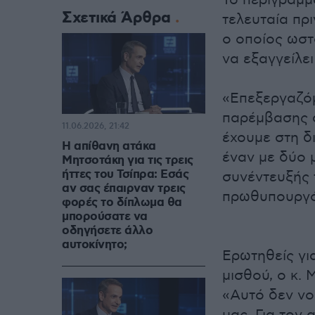
Το περίγραμμ
Σχετικά Άρθρα
τελευταία πρ
ο οποίος ωστ
να εξαγγείλει
«Επεξεργαζόμ
παρέμβασης 
11.06.2026, 21:42
έχουμε στη δ
Η απίθανη ατάκα
έναν με δύο 
Μητσοτάκη για τις τρεις
ήττες του Τσίπρα: Εσάς
συνέντευξής 
αν σας έπαιρναν τρεις
πρωθυπουργό
φορές το δίπλωμα θα
μπορούσατε να
οδηγήσετε άλλο
αυτοκίνητο;
Ερωτηθείς γι
μισθού, ο κ.
«Αυτό δεν νο