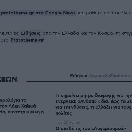
protothema.gr στο Google News
ο
και μάθετε πρώτοι όλες
Ειδήσεις
ελευταίες
από την Ελλάδα και τον Κόσμο, τη στιγ
Protothema.gr
 στο
Ειδήσεις
Δημοφιλή
Σχολιασμ
ΣΕΩΝ
Τι σημαίνει ρήτρα διαφυγής για την
οιρολόγια το
ενέργεια: «Ανάσα» 1 δισ. έως το 2028
στον Λάκη Χαλκιά
για επενδύσεις, τι αλλάζει για τους
ίο, συντετριμμένη η
πολίτες
πριν 28 λεπτά
Ο συνθέτης του «Λογαριασμού»