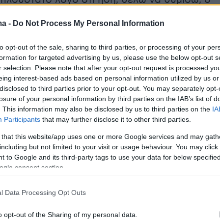
 απλούστατο λόγο ότι ήδη, θέλω να θυμίσω, ο
σθός έχει δοθεί μέσα από τις αυξήσεις τις
ma -
Do Not Process My Personal Information
ε ήδη δρομολογήσει. Και να μην ξεχνάμε, να
πίζουμε τους δημοσίους υπαλλήλους
to opt-out of the sale, sharing to third parties, or processing of your per
 τι κάνουμε με τους γιατρούς, ας πούμε. Οι
formation for targeted advertising by us, please use the below opt-out s
 δει σημαντικότερες αυξήσεις. Έχουν δει
r selection. Please note that after your opt-out request is processed y
eing interest-based ads based on personal information utilized by us or
ολόγηση, παραδείγματος χάρη, στις εφημερίε
disclosed to third parties prior to your opt-out. You may separately opt-
μας έχουν δει αυξήσεις οι οποίες ξεπερνούν
losure of your personal information by third parties on the IAB’s list of
ν 13ο μισθό».
. This information may also be disclosed by us to third parties on the
IA
Participants
that may further disclose it to other third parties.
τολμηρή αλλά λελογισμένη» όπως είπε,
 that this website/app uses one or more Google services and may gath
including but not limited to your visit or usage behaviour. You may click 
α το ιδιωτικό χρέος μέσω του εξωδικαστικού
 to Google and its third-party tags to use your data for below specifi
αι το ακατάσχετο που πήγε στα 1.600 ευρώ,
ogle consent section.
κλείσει το ενδεχόμενο να αυξηθούν οι 72
120. Επεσήμανε ότι «είμαστε σε θέση ως χώρα 
l Data Processing Opt Outs
 πηγαίνουμε στη Διεθνή Έκθεση Θεσσαλονίκη
o opt-out of the Sharing of my personal data.