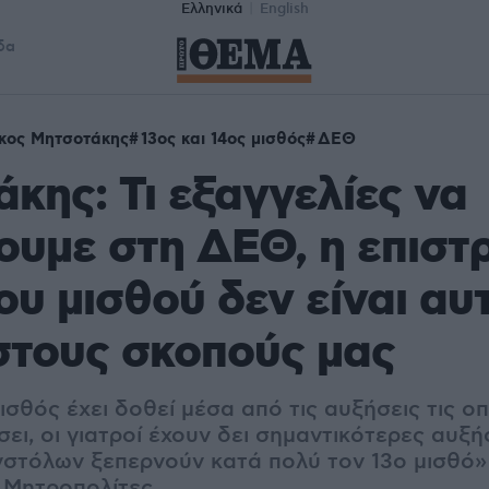
Ελληνικά
English
δα
κος Μητσοτάκης
13ος και 14ος μισθός
ΔΕΘ
κης: Τι εξαγγελίες να
ουμε στη ΔΕΘ, η επισ
ου μισθού δεν είναι αυ
στους σκοπούς μας
ισθός έχει δοθεί μέσα από τις αυξήσεις τις ο
ι, οι γιατροί έχουν δει σημαντικότερες αυξήσ
στόλων ξεπερνούν κατά πολύ τον 13ο μισθό» - 
 Μητροπολίτες