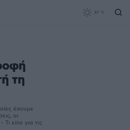
33
°C
τροφή
τή τη
ποίες έχουμε
εις, οι
Τι είπε για τις