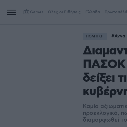
Games
Όλες οι Ειδήσεις
Ελλάδα
Πρωτοσέλι
Άννα 
ΠΟΛΙΤΙΚΗ
Διαμαντ
ΠΑΣΟΚ ω
δείξει τ
κυβέρν
Καμία αξιωματικ
προεκλογικά, π
διαμορφωθεί το 