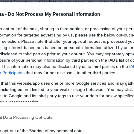
ροεκλογικά, πως θα συνεργαστεί μετεκλογικά
ών κόμμα. Θα διαμορφωθεί το πολιτικό τοπίο
ma -
Do Not Process My Personal Information
 και τότε θα δούμε τα δεδομένα», υπογράμμισ
ε με ποιον θα συνεργαστεί το ΠΑΣΟΚ και
to opt-out of the sale, sharing to third parties, or processing of your per
ση του Φρανσουά Μιτεράν πως ανάμεσα στη
formation for targeted advertising by us, please use the below opt-out s
r selection. Please note that after your opt-out request is processed y
μέρα των εκλογών και την επόμενη μέρα,
eing interest-based ads based on personal information utilized by us or
ι εκλογές.
disclosed to third parties prior to your opt-out. You may separately opt-
losure of your personal information by third parties on the IAB’s list of
. This information may also be disclosed by us to third parties on the
IA
Participants
that may further disclose it to other third parties.
ά του, ο
Νίκος Χριστοδουλάκης
κινήθηκε στην
 that this website/app uses one or more Google services and may gath
νση, καθώς υποστήριξε πως το ΠΑΣΟΚ, αφού
including but not limited to your visit or usage behaviour. You may click 
ματα και με ποιά δύναμη προκύψουν από τη
 to Google and its third-party tags to use your data for below specifi
θα αποφασίσει τι θα πράξει με γνώμονα το
ogle consent section.
 χώρας. Ο πρώην υπουργός Οικονομικών, ο
l Data Processing Opt Outs
λήθηκε τις προτάσεις του ΠΑΣΟΚ για την
ογράμμισε ότι η κοινωνία είναι «διαολισμένη»
o opt-out of the Sharing of my personal data.