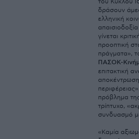
του Κύκλου Ι
δράσουν άμεσ
ελληνική κοιν
απαισιοδοξία
γίνεται κριτ
προοπτική στ
πράγματα», τ
ΠΑΣΟΚ-Κινήμ
επιτακτική α
αποκέντρωσης
περιφέρειας»
πρόβλημα της
τρίπτυχο, «ακ
συνδυασμό με
«Καμία αξιωμ