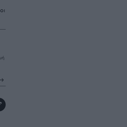
οι
μή