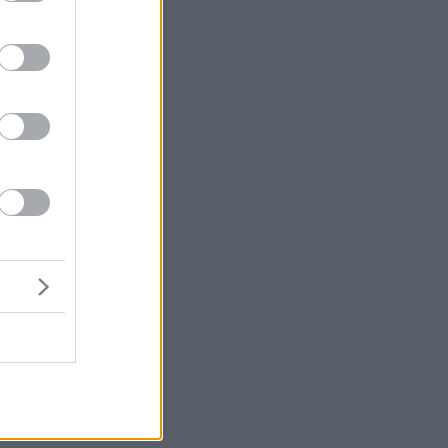
ι
ρα
ων
η
ης