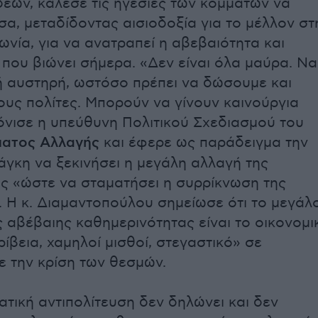
δεών, κάλεσε τις ηγεσίες των κομμάτων να
α, μεταδίδοντας αισιοδοξία για το μέλλον στ
ωνία, για να ανατραπεί η αβεβαιότητα και
 που βιώνει σήμερα. «Δεν είναι όλα μαύρα. Να
ική αυστηρή, ωστόσο πρέπει να δώσουμε και
ους πολίτες. Μπορούν να γίνουν καινούργια
όνισε η υπεύθυνη Πολιτικού Σχεδιασμού του
ατος Αλλαγής
και έφερε ως παράδειγμα την
νάγκη να ξεκινήσει η μεγάλη αλλαγή της
 «ώστε να σταματήσει η συρρίκνωση της
. Η κ. Διαμαντοπούλου σημείωσε ότι το μεγάλ
 αβέβαιης καθημερινότητας είναι το οικονομι
ρίβεια, χαμηλοί μισθοί, στεγαστικό» σε
 την κρίση των θεσμών.
ατική αντιπολίτευση δεν δηλώνει και δεν