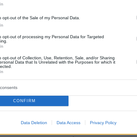
ντικές συνέπειες της οικονομικής κρίσης που
In
οσδοκά προοπτική για το μέλλον. Επισήμανε ότ
o opt-out of the Sale of my Personal Data.
ρέος που αυξάνεται είναι από τα σημαντικόιτε
In
ης κοινωνίας. «Το ΠΑΣΟΚ δεν λέει
ς. Έχει σοβαρές προτάσεις για την στέγαση τ
to opt-out of processing my Personal Data for Targeted
ing.
ολογία των μερισμάτων και την ανάταξη της
In
ονομίας» είπε.
o opt-out of Collection, Use, Retention, Sale, and/or Sharing
ersonal Data that Is Unrelated with the Purposes for which it
lected.
ή του, ο
Δ. Παπαδημητρίου
, καθηγητής στο
In
 του Μάντσεστερ, σημείωσε ότι η απογοήτευσ
ίναι γνωρίσματα των δημοκρατιών στις χώρες τ
consents
ισε ότι το στοίχημα για τα κόμματα στην
CONFIRM
 να πείσουν τους πολίτες ότι έχουν κι εκείνοι
η μοίρα τους.
Data Deletion
Data Access
Privacy Policy
επιστήμονας,
Λευτέρης Κουσούλης
, επισήμανε