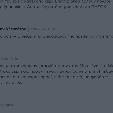
χη την έχεις χάσει από χέρι. Επίσης: όπου λαλούν πολλοί
να ξημερώσει. Δυστυχώς αυτά συμβαίνουν στο ΠΑΣΟΚ.
Την Κλεοπάτρα
19.05.2026, 12:38
οιος την ψηφίζει ?! Ο ψηφοφόρος της πρέπει να ντρεπετα
.2026, 08:46
σε μια χρονομηχανή και φέρτε την στον 21ο αιώνα.... τι λέε
αλτσχάϊμερ; ποιο πασόκ; τέλος πάντων ξυπνήστε την! πέθα
ρευσε ο "εκσυγχρονισμός", πείτε της αυτά, μη φοβάστε....
ός της δίπλα
026, 08:03