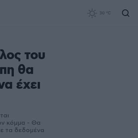
30
°C
λος του
λπη θα
να έχει
ται
ών κόμμα - Θα
με τα δεδομένα