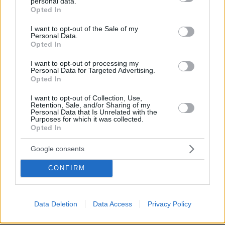
personal data.
grant or deny consent to Google and its third-party tags to
Opted In
use your data for below specified purposes in below Google
consent section.
I want to opt-out of the Sale of my
Personal Data.
Opted In
I want to opt-out of processing my
Personal Data for Targeted Advertising.
Opted In
I want to opt-out of Collection, Use,
Retention, Sale, and/or Sharing of my
Personal Data that Is Unrelated with the
Purposes for which it was collected.
Opted In
Google consents
06.08.2026, 15:36
CONFIRM
Η απουσία μέσα στη νύχτα και η λεπτομέρεια στα
μηνύματα: Πώς η σύζυγος του Αφγανού ξεκίνησε
να τον υποπτεύεται για τη δολοφονία της
Βρετανίδας στην Κυψέλη
Data Deletion
Data Access
Privacy Policy