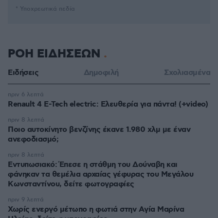
* Υποχρεωτικά πεδία
ΡΟΗ ΕΙΔΗΣΕΩΝ
Ειδήσεις
Δημοφιλή
Σχολιασμένα
πριν 6 λεπτά
Renault 4 E-Tech electric: Ελευθερία για πάντα! (+video)
πριν 8 λεπτά
Ποιο αυτοκίνητο βενζίνης έκανε 1.980 χλμ με έναν
ανεφοδιασμό;
πριν 8 λεπτά
Εντυπωσιακό: Έπεσε η στάθμη του Δούναβη και
φάνηκαν τα θεμέλια αρχαίας γέφυρας του Μεγάλου
Κωνσταντίνου, δείτε φωτογραφίες
πριν 9 λεπτά
Χωρίς ενεργό μέτωπο η φωτιά στην Aγία Μαρίνα