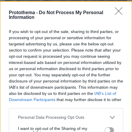
Protothema -
Do Not Process My Personal
Information
If you wish to opt-out of the sale, sharing to third parties, or
processing of your personal or sensitive information for
targeted advertising by us, please use the below opt-out
section to confirm your selection. Please note that after your
opt-out request is processed you may continue seeing
interest-based ads based on personal information utilized by
06.08.2026, 16:39
us or personal information disclosed to third parties prior to
Πέθανε το άσπρο κουτάβι που συμβίωνε με αγέλη
your opt-out. You may separately opt-out of the further
λύκων στην Κεντρική Μακεδονία: Καλό ταξίδι
disclosure of your personal information by third parties on the
μικρέ, δείτε βίντεο
IAB’s list of downstream participants. This information may
also be disclosed by us to third parties on the
IAB’s List of
Downstream Participants
that may further disclose it to other
third parties.
Please note that this website/app uses one or more Google
Personal Data Processing Opt Outs
services and may gather and store information including but
not limited to your visit or usage behaviour. You may click to
I want to opt-out of the Sharing of my