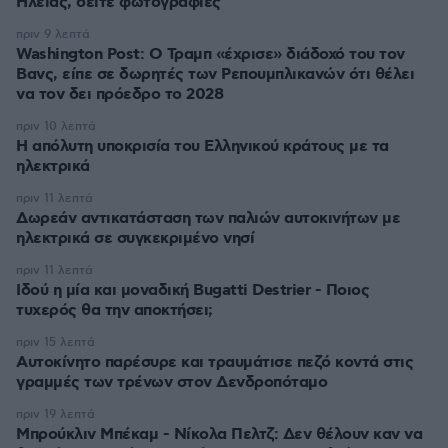
Ηλείας, δείτε φωτογραφίες
πριν 9 λεπτά
Washington Post: Ο Τραμπ «έχρισε» διάδοχό του τον
Βανς, είπε σε δωρητές των Ρεπουμπλικανών ότι θέλει
να τον δει πρόεδρο το 2028
πριν 10 λεπτά
Η απόλυτη υποκρισία του Ελληνικού κράτους με τα
ηλεκτρικά
πριν 11 λεπτά
Δωρεάν αντικατάσταση των παλιών αυτοκινήτων με
ηλεκτρικά σε συγκεκριμένο νησί
πριν 11 λεπτά
Ιδού η μία και μοναδική Bugatti Destrier - Ποιος
τυχερός θα την αποκτήσει;
πριν 15 λεπτά
Αυτοκίνητο παρέσυρε και τραυμάτισε πεζό κοντά στις
γραμμές των τρένων στον Δενδροπόταμο
πριν 19 λεπτά
Μπρούκλιν Μπέκαμ - Νίκολα Πελτζ: Δεν θέλουν καν να