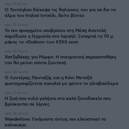
πριν 21 λεπτά
Ο Τεντόγλου διέκοψε τις δηλώσεις του για να δει το
άλμα του Ιταλού Ιντσόλι, δείτε βίντεο
πριν 22 λεπτά
Το πιο προηγμένο υποβρύχιο στη Μέση Ανατολή
παρέδωσε η Γερμανία στο Ισραήλ: Ξεπερνά τα 70 μ.
μήκος το «Drakon» των €550 εκατ.
πριν 29 λεπτά
Χατζηδάκης για Ράμφο: Η πνευματική παρακαταθήκη
του θα μείνει πάντα ζωντανή
πριν 30 λεπτά
Ο Λευτέρης Πανταζής και η Κόνι Μεταξά
φωτογραφίζονται αγκαλιά με φόντο το ηλιοβασίλεμα
πριν 31 λεπτά
Η ζωή που κυλά γαλήνια στα καλά ξενοδοχεία που
βρίσκονται σε λίμνες
πριν 36 λεπτά
Wanderlove: Γινόμαστε όντως πιο ελκυστικοί το
καλοκαίρι;