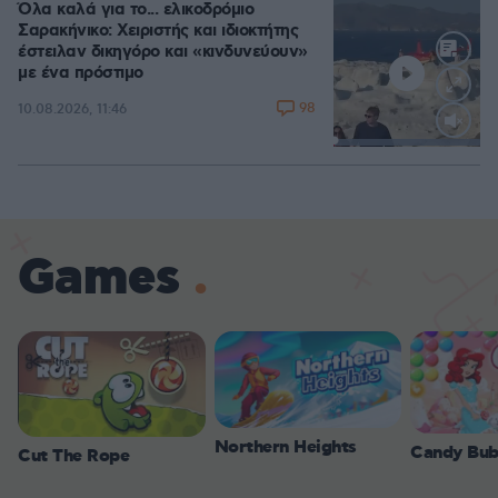
Όλα καλά για το... ελικοδρόμιο
Σαρακήνικο: Χειριστής και ιδιοκτήτης
έστειλαν δικηγόρο και «κινδυνεύουν»
με ένα πρόστιμο
98
10.08.2026, 11:46
Loaded
:
100.00%
Games
Northern Heights
Candy Bub
Cut The Rope