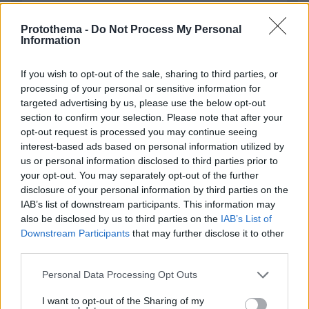
Protothema -
Do Not Process My Personal
Information
ΣΧΌΛΙΟ *
If you wish to opt-out of the sale, sharing to third parties, or
processing of your personal or sensitive information for
targeted advertising by us, please use the below opt-out
section to confirm your selection. Please note that after your
opt-out request is processed you may continue seeing
interest-based ads based on personal information utilized by
us or personal information disclosed to third parties prior to
your opt-out. You may separately opt-out of the further
Απομένουν
2500
χαρακτήρες
disclosure of your personal information by third parties on the
IAB’s list of downstream participants. This information may
also be disclosed by us to third parties on the
IAB’s List of
Downstream Participants
that may further disclose it to other
third parties.
Please note that this website/app uses one or more Google
Personal Data Processing Opt Outs
services and may gather and store information including but
* Υποχρεωτικά πεδία
not limited to your visit or usage behaviour. You may click to
I want to opt-out of the Sharing of my