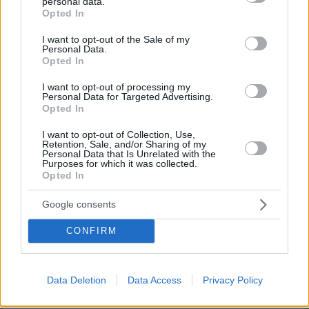
personal data.
grant or deny consent to Google and its third-party tags to
Opted In
use your data for below specified purposes in below Google
consent section.
I want to opt-out of the Sale of my
ΡΟΗ ΕΙΔΗΣΕΩΝ
Personal Data.
Opted In
Ειδήσεις
Δημοφιλή
Σχολιασμένα
I want to opt-out of processing my
Personal Data for Targeted Advertising.
πριν 6 λεπτά
Opted In
Η OpenAI διοργάνωσε το πρώτο της ταξίδι για
influencers και προκάλεσε αντιδράσεις στα social media
I want to opt-out of Collection, Use,
Retention, Sale, and/or Sharing of my
Personal Data that Is Unrelated with the
πριν 6 λεπτά
Purposes for which it was collected.
Πώς επιλέγουν τα ζώα τους αρχηγούς τους; 5
Opted In
παραδείγματα που θα σας ξαφνιάσουν
Google consents
πριν 9 λεπτά
Κεραμέως για Ράμφο: Υπάρχουν άνθρωποι που, όταν
CONFIRM
φεύγουν, αφήνουν πίσω τους κάτι πολύ μεγαλύτερο από
το έργο τους
πριν 14 λεπτά
Data Deletion
Data Access
Privacy Policy
Βίντεο: Πανικός σε παραλία της Ισπανίας, πέρασαν τόνο
για καρχαρία και έτρεχαν να ξεφύγουν