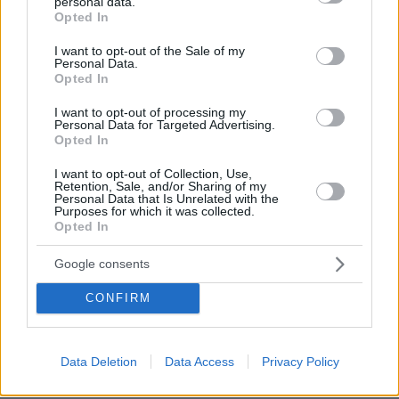
personal data.
grant or deny consent to Google and its third-party tags to
Opted In
use your data for below specified purposes in below Google
consent section.
I want to opt-out of the Sale of my
Personal Data.
Opted In
I want to opt-out of processing my
Personal Data for Targeted Advertising.
Opted In
I want to opt-out of Collection, Use,
Retention, Sale, and/or Sharing of my
Personal Data that Is Unrelated with the
Purposes for which it was collected.
27.07.2026, 06:00
Opted In
Το μέλλον της τεχνολογίας
Google consents
03.08.2026, 10:56
CONFIRM
Η Smart φοιτητική κατοικία στην καρδιά της Αθήνας
26.07.2026, 09:54
Data Deletion
Data Access
Privacy Policy
Επαγγελματική Εκπαίδευση & Εξειδίκευση: Το Mοντέλο που
σε Bάζει στην Aγορά Eργασίας