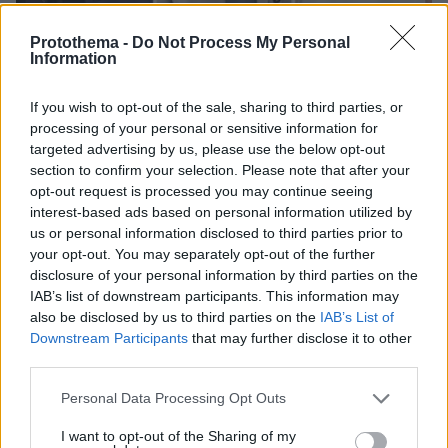
Protothema -
Do Not Process My Personal
Information
If you wish to opt-out of the sale, sharing to third parties, or
processing of your personal or sensitive information for
19.01.2026, 07:32
targeted advertising by us, please use the below opt-out
Κίλιαν Μέρφι, Ντάνιελ Κρεγκ και Μισέλ Γουίλιαμς έρχονται
section to confirm your selection. Please note that after your
στην Ελλάδα για γυρίσματα
opt-out request is processed you may continue seeing
interest-based ads based on personal information utilized by
Thema Insights
us or personal information disclosed to third parties prior to
your opt-out. You may separately opt-out of the further
disclosure of your personal information by third parties on the
IAB’s list of downstream participants. This information may
also be disclosed by us to third parties on the
IAB’s List of
Downstream Participants
that may further disclose it to other
third parties.
Please note that this website/app uses one or more Google
Personal Data Processing Opt Outs
services and may gather and store information including but
not limited to your visit or usage behaviour. You may click to
I want to opt-out of the Sharing of my