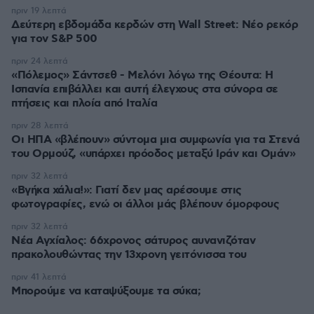
πριν 19 λεπτά
Δεύτερη εβδομάδα κερδών στη Wall Street: Νέο ρεκόρ
για τον S&P 500
πριν 24 λεπτά
«Πόλεμος» Σάντσεθ - Μελόνι λόγω της Θέουτα: Η
Ισπανία επιβάλλει και αυτή έλεγχους στα σύνορα σε
πτήσεις και πλοία από Ιταλία
πριν 28 λεπτά
Οι ΗΠΑ «βλέπουν» σύντομα μια συμφωνία για τα Στενά
του Ορμούζ, «υπάρχει πρόοδος μεταξύ Ιράν και Ομάν»
πριν 32 λεπτά
«Βγήκα χάλια!»: Γιατί δεν μας αρέσουμε στις
φωτογραφίες, ενώ οι άλλοι μάς βλέπουν όμορφους
πριν 32 λεπτά
Νέα Αγχίαλος: 66χρονος σάτυρος αυνανιζόταν
πρακολουθώντας την 13χρονη γειτόνισσα του
πριν 41 λεπτά
Μπορούμε να καταψύξουμε τα σύκα;