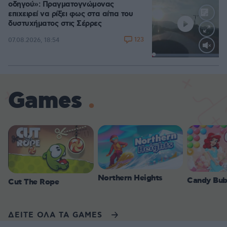
οδηγού»: Πραγματογνώμονας
επιχειρεί να ρίξει φως στα αίτια του
δυστυχήματος στις Σέρρες
123
07.08.2026, 18:54
Loaded
:
100.00%
Games
Northern Heights
Candy Bub
Cut The Rope
ΔΕΙΤΕ ΟΛΑ ΤΑ GAMES