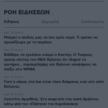
ΡΟΗ ΕΙΔΗΣΕΩΝ
Ειδήσεις
Δημοφιλή
Σχολιασμένα
πριν 13 λεπτά
Μπορεί ο σκύλος μας να πιει κρύο νερό; Τι πρέπει να
προσέξουμε με τα παγάκια
πριν 13 λεπτά
Βάλθηκε να τρελάνει κόσμο ο Καντέρ: Ο Τούρκος
πρώην σέντερ του NBA δηλώνει ότι πληροί τα
κριτήρια... συμπερίληψης και δηλώνει υποψήφιος να
παίξει στο WNBA
πριν 13 λεπτά
Γιατί ο πάγος στα bar είναι τόσο διάφανος ενώ στο σπίτι
θολώνει;
πριν 18 λεπτά
Λεοντίτο Αργιθέας: Στο καφενείο του παπά Χρήστου,
κάτω από τον «Πλάτανο του Καραϊσκάκη»