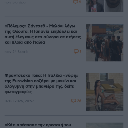
5
πριν μία ώρα
«Πόλεμος» Σάντσεθ - Μελόνι λόγω
της Θέουτα: Η Ισπανία επιβάλλει και
αυτή έλεγχους στα σύνορα σε πτήσεις
και πλοία από Ιταλία
1
πριν 24 λεπτά
Φραντσέσκα Τόκα: Η Ιταλίδα «νύφη»
της Eurovision ποζάρει με μπικίνι και...
ολόγυμνη στην μπανιέρα της, δείτε
φωτογραφίες
26
07.08.2026, 20:57
«Κάτι απέσπασε την προσοχή του