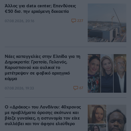
Άλλος για data center; Επενδύσεις
€50 δισ. την ερχόμενη δεκαετία
227
07.08.2026, 20:16
Νέες καταγγελίες στην Ελπίδα για τη
Δημοκρατία: Γρατσία, Γαλανός,
Καρυστιανού και αυλικοί το
μετέτρεψαν σε φοβικό αρχηγικό
κόμμα
67
07.08.2026, 19:33
Ο «Δράκος» του Λονδίνου: 40χρονος
με προβλήματα όρασης σκότωνε και
βίαζε γυναίκες, η αστυνομία τον είχε
συλλάβει και τον άφησε ελεύθερο