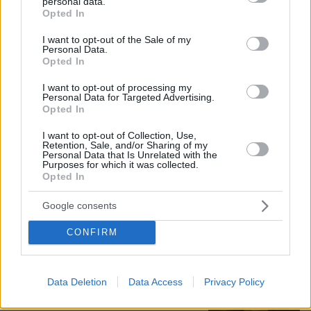
personal data.
grant or deny consent to Google and its third-party tags to
Συνδικαλιστής ψαράς που αποχώρησε
Opted In
use your data for below specified purposes in below Google
από την Ελπίδα της Καρυστιανού, της
consent section.
ζητά να τον προστατέψει:
I want to opt-out of the Sale of my
Καταγγέλλει μεθοδευμένη σπίλωση
Personal Data.
Opted In
από μέλη του κόμματος
39
08.08.2026, 20:05
I want to opt-out of processing my
Personal Data for Targeted Advertising.
Opted In
Πατέρας για δεύτερη φορά ο
I want to opt-out of Collection, Use,
Κωνσταντέλιας: Η σύζυγός του
Retention, Sale, and/or Sharing of my
Personal Data that Is Unrelated with the
Χριστίνα έφερε στον κόσμο ένα
Purposes for which it was collected.
υγιέστατο κοριτσάκι
Opted In
57
08.08.2026, 22:23
Google consents
CONFIRM
Αντόνιο Μπαντέρας: Ήξερα ότι δεν θα
πέρναγα όλη μου τη ζωή στο
Χόλιγουντ, δεν ήταν γραφτό να
Data Deletion
Data Access
Privacy Policy
βρίσκομαι εκεί, αλλά στην πατρίδα
μου