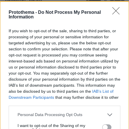
τραυματίες, βίντεο
102
08.08.2026, 23:07
Protothema -
Do Not Process My Personal
Information
Loaded
:
100.00%
If you wish to opt-out of the sale, sharing to third parties, or
Οι «Πράσινες Μπότες»: 30 χρόνια
processing of your personal or sensitive information for
μετά, το Έβερεστ μπορεί να δώσει
targeted advertising by us, please use the below opt-out
πίσω έναν από τους νεκρούς του
section to confirm your selection. Please note that after your
14
08.08.2026, 21:49
opt-out request is processed you may continue seeing
interest-based ads based on personal information utilized by
us or personal information disclosed to third parties prior to
your opt-out. You may separately opt-out of the further
disclosure of your personal information by third parties on the
Για ανθρωποκτονία από αμέλεια
IAB’s list of downstream participants. This information may
κατηγορούνται οι γονείς του 4χρονου
also be disclosed by us to third parties on the
IAB’s List of
και ο ιδιοκτήτης του beach bar στην
Downstream Participants
that may further disclose it to other
Πάρο: Πώς έγινε η τραγωδία
third parties.
81
08.08.2026, 21:22
Please note that this website/app uses one or more Google
Personal Data Processing Opt Outs
services and may gather and store information including but
not limited to your visit or usage behaviour. You may click to
I want to opt-out of the Sharing of my