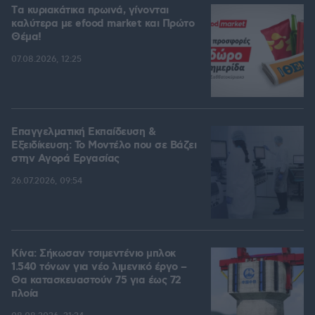
Tα κυριακάτικα πρωινά, γίνονται
καλύτερα με efood market και Πρώτο
Θέμα!
07.08.2026, 12:25
Επαγγελματική Εκπαίδευση &
Εξειδίκευση: Το Mοντέλο που σε Bάζει
στην Aγορά Eργασίας
26.07.2026, 09:54
Κίνα: Σήκωσαν τσιμεντένιο μπλοκ
1.540 τόνων για νέο λιμενικό έργο –
Θα κατασκευαστούν 75 για έως 72
πλοία