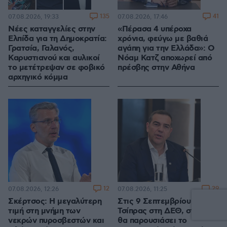
135
41
07.08.2026, 19:33
07.08.2026, 17:46
Νέες καταγγελίες στην
«Πέρασα 4 υπέροχα
Ελπίδα για τη Δημοκρατία:
χρόνια, φεύγω με βαθιά
Γρατσία, Γαλανός,
αγάπη για την Ελλάδα»: Ο
Καρυστιανού και αυλικοί
Νόαμ Κατζ αποχωρεί από
το μετέτρεψαν σε φοβικό
πρέσβης στην Αθήνα
αρχηγικό κόμμα
12
29
07.08.2026, 12:26
07.08.2026, 11:25
Σκέρτσος: Η μεγαλύτερη
Στις 9 Σεπτεμβρίου ο
τιμή στη μνήμη των
Τσίπρας στη ΔΕΘ, στις 2
νεκρών πυροσβεστών και
θα παρουσιάσει το