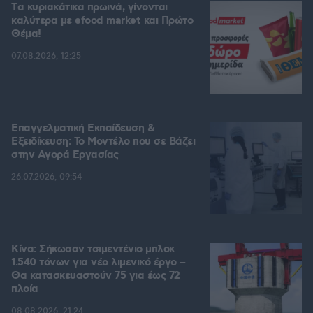
Tα κυριακάτικα πρωινά, γίνονται
καλύτερα με efood market και Πρώτο
Θέμα!
07.08.2026, 12:25
Επαγγελματική Εκπαίδευση &
Εξειδίκευση: Το Mοντέλο που σε Bάζει
στην Aγορά Eργασίας
26.07.2026, 09:54
Κίνα: Σήκωσαν τσιμεντένιο μπλοκ
1.540 τόνων για νέο λιμενικό έργο –
Θα κατασκευαστούν 75 για έως 72
πλοία
08.08.2026, 21:24