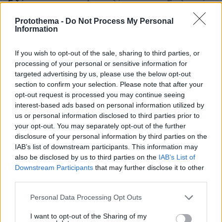
Ειδήσεις
Δημοφιλή
Σχολιασμένα
Protothema -
Do Not Process My Personal
πριν 4 λεπτά
Information
Τι κάνουμε χωρίς να το καταλαβαίνουμε και χάνουμε
την εμπιστοσύνη της γάτας μας
If you wish to opt-out of the sale, sharing to third parties, or
πριν 4 λεπτά
processing of your personal or sensitive information for
Disfrutar: Όταν η απόλαυση δεν μένει μόνο στο όνομα
targeted advertising by us, please use the below opt-out
section to confirm your selection. Please note that after your
πριν 4 λεπτά
opt-out request is processed you may continue seeing
Αυτό είναι το αξεσουάρ του φετινού καλοκαιριού
interest-based ads based on personal information utilized by
πριν 8 λεπτά
us or personal information disclosed to third parties prior to
Η αδημοσίευτη φωτογραφία του Δημήτρη Παπαμιχαήλ
your opt-out. You may separately opt-out of the further
που τραβήχτηκε πριν από 22 χρόνια στο καμαρίνι του
disclosure of your personal information by third parties on the
IAB’s list of downstream participants. This information may
πριν 9 λεπτά
also be disclosed by us to third parties on the
IAB’s List of
Στο 401 οι δύο αστυνομικοί μετά το τροχαίο στην
Αθηνών-Σουνίου, πώς έγινε η σφοδρή σύγκρουση με
Downstream Participants
that may further disclose it to other
αυτοκίνητο τουριστών
third parties.
πριν 19 λεπτά
Please note that this website/app uses one or more Google
Personal Data Processing Opt Outs
Η προσωπική εξομολόγηση της Μέριλιν Μονρόε σε
services and may gather and store information including but
Έλληνα δημοσιογράφο: «Θα ήθελα να είχα γεννηθεί στη
not limited to your visit or usage behaviour. You may click to
I want to opt-out of the Sharing of my