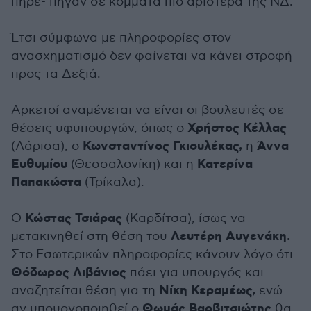
πήρε- πήγαν σε κόμματα πιο αριστερά της ΝΔ.
Έτσι σύμφωνα με πληροφορίες στον
ανασχηματισμό δεν φαίνεται να κάνει στροφή
προς τα Δεξιά.
Αρκετοί αναμένεται να είναι οι βουλευτές σε
Χρήστος Κέλλας
θέσεις υφυπουργών, όπως ο
Κωνσταντίνος Γκιουλέκας,
Άννα
(Λάρισα), ο
η
Ευθυμίου
Κατερίνα
(Θεσσαλονίκη) και η
Παπακώστα
(Τρίκαλα).
Κώστας Τσιάρας
Ο
(Καρδίτσα), ίσως να
Λευτέρη Αυγενάκη.
μετακινηθεί στη θέση του
Στο Εσωτερικών πληροφορίες κάνουν λόγο ότι
Θόδωρος Λιβάνιος
πάει για υπουργός και
Νίκη Κεραμέως,
αναζητείται θέση για τη
ενώ
Θωμάς Βαρβιτσιώτης
αν υπουργοποιηθεί ο
θα