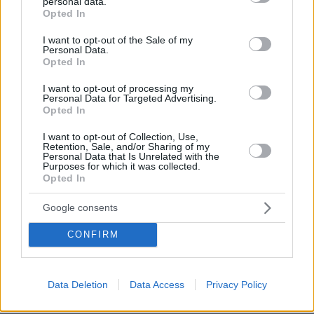
χώρα σας»
personal data.
grant or deny consent to Google and its third-party tags to
Opted In
use your data for below specified purposes in below Google
πριν 20 λεπτά
consent section.
Κορυφώνεται η έξοδος του Αυγούστου: Γεμάτα πλοία
I want to opt-out of the Sale of my
Personal Data.
και ΚΤΕΛ ενόψει Δεκαπενταύγουστου
Opted In
πριν 24 λεπτά
Ελσίνκι: Mια δεύτερη πόλη βρίσκεται κάτω από τη γη
I want to opt-out of processing my
Personal Data for Targeted Advertising.
Opted In
πριν 29 λεπτά
Ancient Greek Sandals: Πώς το ελληνικό σανδάλι έγινε
I want to opt-out of Collection, Use,
διεθνές brand και έφτασε στην Camper
Retention, Sale, and/or Sharing of my
Personal Data that Is Unrelated with the
πριν 31 λεπτά
Purposes for which it was collected.
Το σπίτι του τρόμου στο Άινταχο: Η νύχτα που τέσσερις
Opted In
φοιτητές δολοφονήθηκαν μέσα σε λίγα λεπτά
Google consents
ΔΕΙΤΕ ΟΛΕΣ ΤΙΣ ΕΙΔΗΣΕΙΣ
CONFIRM
Data Deletion
Data Access
Privacy Policy
ΤΑ ΠΙΟ ΔΗΜΟΦΙΛΗ