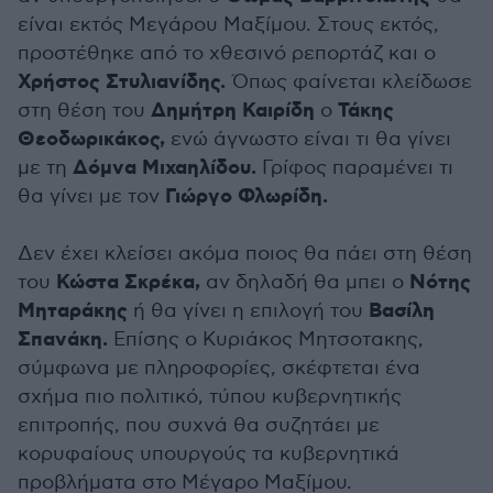
είναι εκτός Μεγάρου Μαξίμου. Στους εκτός,
προστέθηκε από το χθεσινό ρεπορτάζ και ο
Χρήστος Στυλιανίδης.
Όπως φαίνεται κλείδωσε
Δημήτρη Καιρίδη
Τάκης
στη θέση του
ο
Θεοδωρικάκος,
ενώ άγνωστο είναι τι θα γίνει
Δόμνα Μιχαηλίδου.
με τη
Γρίφος παραμένει τι
Γιώργο Φλωρίδη.
θα γίνει με τον
Δεν έχει κλείσει ακόμα ποιος θα πάει στη θέση
Κώστα Σκρέκα,
Νότης
του
αν δηλαδή θα μπει ο
Μηταράκης
Βασίλη
ή θα γίνει η επιλογή του
Σπανάκη.
Επίσης ο Κυριάκος Μητσοτακης,
σύμφωνα με πληροφορίες, σκέφτεται ένα
σχήμα πιο πολιτικό, τύπου κυβερνητικής
επιτροπής, που συχνά θα συζητάει με
κορυφαίους υπουργούς τα κυβερνητικά
προβλήματα στο Μέγαρο Μαξίμου.