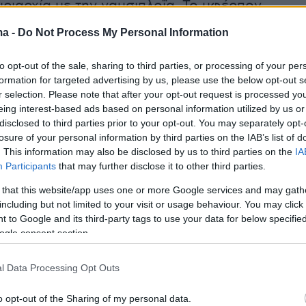
υριαρχία με την ναυσιπλοΐα. Το υφέρπον
ναι εκεί. Όταν προγραμματίζουμε για την
ma -
Do Not Process My Personal Information
ετία θα πρέπει να μην έχουμε ψευδαισθήσεις.
to opt-out of the sale, sharing to third parties, or processing of your per
formation for targeted advertising by us, please use the below opt-out s
ανησυχώ μάλιστα πάρα πολύ. Όταν έχω 100
r selection. Please note that after your opt-out request is processed y
μου να διατυπώνουν ισχυρισμούς αντίθετους μ
eing interest-based ads based on personal information utilized by us or
ίκαιο ανησυχώ και οφείλω να εισηγηθώ στην
disclosed to third parties prior to your opt-out. You may separately opt-
losure of your personal information by third parties on the IAB’s list of
πους για να διατηρήσει ακέραια την εθνική τη
. This information may also be disclosed by us to third parties on the
IA
λλιώς εγκληματώ. Οι εισηγήσεις που κάνουμε
Participants
that may further disclose it to other third parties.
απόλυτο σεβασμό και στο τελευταίο ευρώ. Δεν
 that this website/app uses one or more Google services and may gath
οήσω την πρόκληση που διαφαίνεται πέραν τ
including but not limited to your visit or usage behaviour. You may click 
πε χαρακτηριστικά ο κ. Δένδιας ενημερώνοντα
 to Google and its third-party tags to use your data for below specifi
ogle consent section.
Επιτροπής Εξωτερικών Υποθέσεων και Εθνικής
ουλής.
l Data Processing Opt Outs
ποτε από εμάς θεωρεί ότι συνορεύει με χώρα
o opt-out of the Sharing of my personal data.