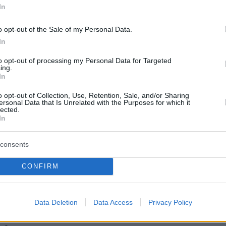
αγαθότερες προθέσεις, τότε δεν έχει σημασία 
In
 για τον εκσυγχρονισμό των Ενόπλων
o opt-out of the Sale of my Personal Data.
λά δεν το πιστεύει κανείς. Οφείλουμε να
In
την αποτρεπτική μας ισχύ ώστε να αντέξει τις
ης νέας εποχής.
to opt-out of processing my Personal Data for Targeted
ing.
In
o opt-out of Collection, Use, Retention, Sale, and/or Sharing
με πάρα πολύ καλά τι συμβαίνει» είπε ο
ersonal Data that Is Unrelated with the Purposes for which it
lected.
 σε άλλο σημείο ανέφερε ότι «δεν μπορούμε
In
συχοι. Όμως δεν μπορούμε και να μην
ύμε το διάστημα σχετικής ηρεμίας του
consents
ιαστήματος. Συναντήθηκα πρόσφατα με τον
CONFIRM
γο μου και του ζήτησα να διατηρηθεί το ήρε
τε αναζητούμε το ήρεμα κλίμα αλλά χρειάζεται
υτό».
Data Deletion
Data Access
Privacy Policy