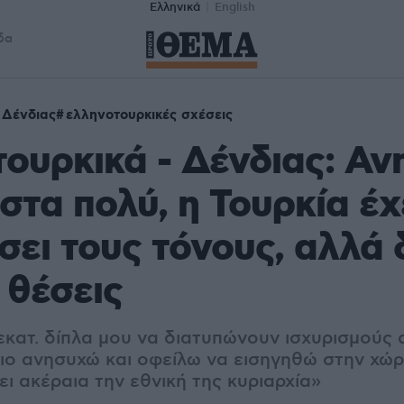
Ελληνικά
English
δα
 Δένδιας
ελληνοτουρκικές σχέσεις
ουρκικά - Δένδιας: Α
ιστα πολύ, η Τουρκία έχ
ει τους τόνους, αλλά 
 θέσεις
εκατ. δίπλα μου να διατυπώνουν ισχυρισμούς 
αιο ανησυχώ και οφείλω να εισηγηθώ στην χώ
ει ακέραια την εθνική της κυριαρχία»