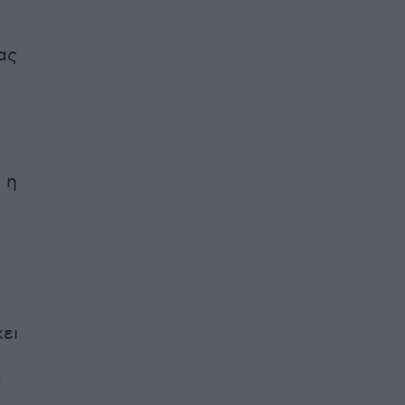
ας
 η
ει
ν