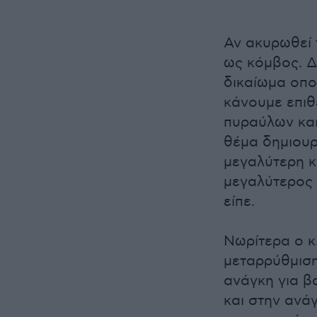
Αν ακυρωθεί 
ως κόμβος. Δ
δικαίωμα οπο
κάνουμε επιθ
πυραύλων και
θέμα δημιουρ
μεγαλύτερη κο
μεγαλύτερος 
είπε.
Νωρίτερα ο κ
μεταρρύθμισ
ανάγκη για β
και στην ανά