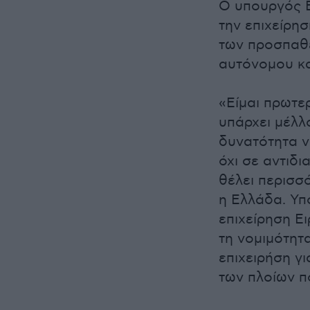
Ο υπουργός Ε
την επιχείρη
των προσπαθε
αυτόνομου κα
«Είμαι πρωτε
υπάρχει μέλλ
δυνατότητα ν
όχι σε αντιδ
θέλει περισσ
η Ελλάδα. Υπ
επιχείρηση Ει
τη νομιμότητα
επιχειρήση γ
των πλοίων π