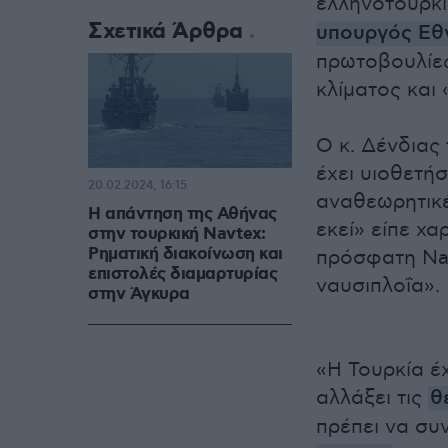
ελληνοτουρκ
Σχετικά Άρθρα
υπουργός Εθν
πρωτοβουλίες
κλίματος και
Ο κ. Δένδιας
έχει υιοθετήσ
20.02.2024, 16:15
αναθεωρητικέ
Η απάντηση της Αθήνας
εκεί» είπε χα
στην τουρκική Navtex:
Ρηματική διακοίνωση και
πρόσφατη Nav
επιστολές διαμαρτυρίας
ναυσιπλοΐα».
στην Άγκυρα
«Η Τουρκία έ
αλλάξει τις
θ
πρέπει να συ