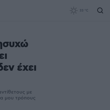
33
°C
νησυχώ
ει
δεν έχει
αντίθετους με
ρα μου τρόπους