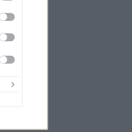
να
μο
 2