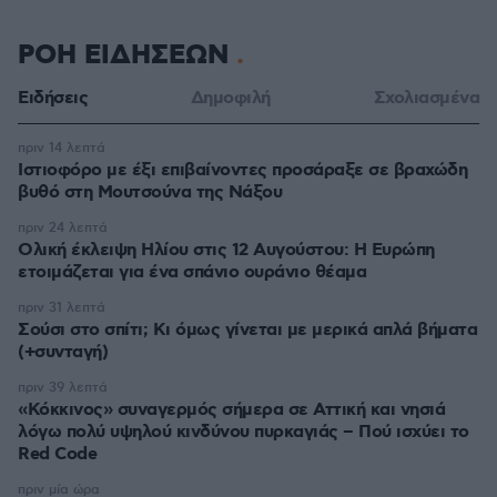
ΡΟΗ ΕΙΔΗΣΕΩΝ
Ειδήσεις
Δημοφιλή
Σχολιασμένα
πριν 14 λεπτά
Ιστιοφόρο με έξι επιβαίνοντες προσάραξε σε βραχώδη
βυθό στη Μουτσούνα της Νάξου
πριν 24 λεπτά
Ολική έκλειψη Ηλίου στις 12 Αυγούστου: Η Ευρώπη
ετοιμάζεται για ένα σπάνιο ουράνιο θέαμα
πριν 31 λεπτά
Σούσι στο σπίτι; Κι όμως γίνεται με μερικά απλά βήματα
(+συνταγή)
πριν 39 λεπτά
«Κόκκινος» συναγερμός σήμερα σε Αττική και νησιά
λόγω πολύ υψηλού κινδύνου πυρκαγιάς – Πού ισχύει το
Red Code
πριν μία ώρα