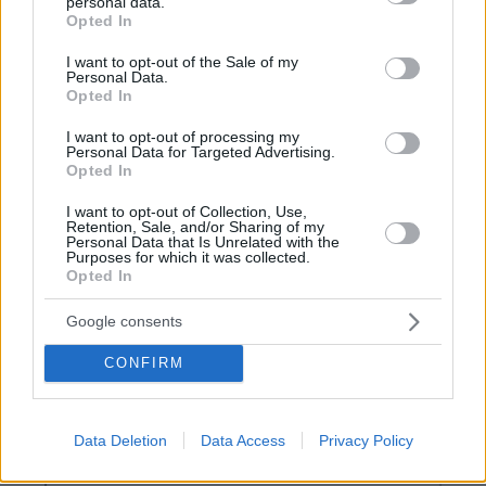
personal data.
grant or deny consent to Google and its third-party tags to
Opted In
use your data for below specified purposes in below Google
consent section.
I want to opt-out of the Sale of my
Personal Data.
Opted In
I want to opt-out of processing my
Personal Data for Targeted Advertising.
Opted In
I want to opt-out of Collection, Use,
Retention, Sale, and/or Sharing of my
Personal Data that Is Unrelated with the
Purposes for which it was collected.
Opted In
Google consents
CONFIRM
Data Deletion
Data Access
Privacy Policy