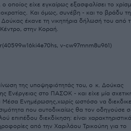
 ο οποίος είχε εγκαίρως εξασφαλίσει το χρίσ
οκρατίας. Και όμως, συνέβη - και το βράδυ τ
. Δούκας έκανε τη νικητήρια δήλωσή του από 
 Κέντρο, στην Κοραή.
r(40599w16ki4e70hs, v-cw97mnm8u961)
ίνωση της υποψηφιότητάς του, ο κ. Δούκας
ης Ενέργειας στο ΠΑΣΟΚ - και είχε μία σχετικ
 Μέσα Ενημέρωσης,χωρίς ωστόσο να διεκδικε
σιμότητα που αυτοδικαίως θα τον οδηγούσε σ
λού επιπέδου διεκδίκηση: είναι χαρακτηριστικ
ληροφορίες από την Χαριλάου Τρικούπη για το