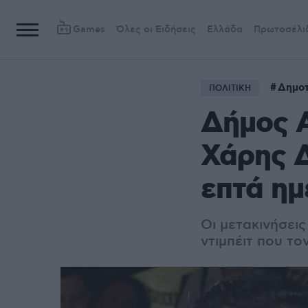
Games
Όλες οι Ειδήσεις
Ελλάδα
Πρωτοσέλι
Δημοτ
ΠΟΛΙΤΙΚΗ
Δήμος Α
Χάρης 
επτά ημ
Οι μετακινήσει
ντιμπέιτ που το