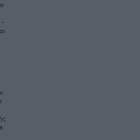
ια
 -
αι
ου
ο
ής
ε