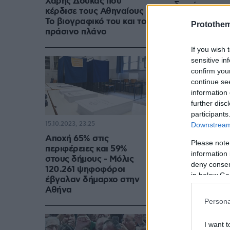
Χάρης Δούκας που
ενδεχόμενο ν
κέρδισε τους Αθηναίους -
να υπάρχουν 
Το βιογραφικό του και το
Protothe
πράσινο πλάνο
διαβουλεύσεω
If you wish 
sensitive in
Μία από τις π
confirm you
υποψηφίου δ
continue se
Θέμα»
,
όπου 
information 
further disc
έναν εντυπωσ
participants
μειώσουμε κα
15.10.2023, 23:25
Downstream 
εκείνη τη συν
Αποχή 65% στις
Please note
περιφέρειες και 59%
- όλα σχετικά
information 
στους δήμους - Μόλις
για την ανακ
deny consent
120.261 ψηφοφόροι
in below Go
έβγαλαν δήμαρχο στην
Αθήνα
Persona
Σε εκείνη τη
Μέσα Ενημέρω
I want t