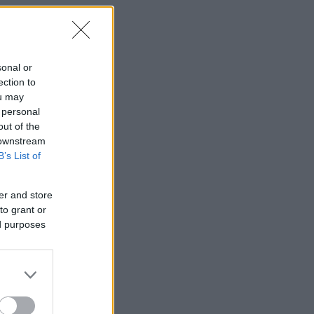
ι
sonal or
ection to
ou may
 personal
out of the
 downstream
B’s List of
Σε
λά
er and store
α,
to grant or
ed purposes