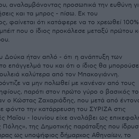
του, αναλαμβάνοντας προσωπικά την ευθύνη γ
σεις και τα μπρος - πίσω. Εκ του
ς, φαίνεται ότι κατάφερε να το χρεωθεί 100%
ιμπέιτ που ο ίδιος προκάλεσε μεταξύ πρώτου κ
ρου.
υ Δούκα ήταν απλό - ότι η ανάπτυξη των
 το επάγγελμά του και ότι ο ίδιος θα μπορούσε
δουλειά καλύτερα από τον Μπακογιάννη.
όντιζε να μην πολωθεί με κανέναν από τους
φίους, παρότι στον πρώτο γύρο ο βασικός τ
αν ο Κώστας Ζαχαριάδης, που μετά από έντον
ε φόντο την κατάρρευση του ΣΥΡΙΖΑ στις
ές Μαΐου - Ιουνίου είχε αναλάβει ως επικεφαλ
ς Πόλης», της Δημοτικής παράταξης που ίδρυσ
πρας ως υποψήφιος δήμαρχος Αθηναίων, το