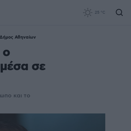
25
°C
Δήμος Αθηναίων
 ο
μέσα σε
ωπο και το