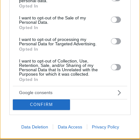
personal data.
grant or deny consent to Google and its third-party tags to
Δύτης βρήκε χρυσό σταυρό αξίας 3 εκατ. δολαρίων σε
Opted In
use your data for below specified purposes in below Google
ναυάγιο: Χρόνια αργότερα κλάπηκε και
consent section.
αντικαταστάθηκε με πλαστικό
I want to opt-out of the Sale of my
Personal Data.
πριν 5 λεπτά
Opted In
Περισσότερο κόσμημα παρά ρολόι: Τα cocktail watches
είναι η νέα μας εμμονή
I want to opt-out of processing my
Personal Data for Targeted Advertising.
Opted In
πριν 6 λεπτά
Άγριο διπλό έγκλημα στην Ταϊλάνδη: Σκότωσαν δύο
I want to opt-out of Collection, Use,
αδέλφια από τη Ρωσία για τη μηχανή τους και μια
Retention, Sale, and/or Sharing of my
οικογένεια για το φορτηγάκι της
Personal Data that Is Unrelated with the
Purposes for which it was collected.
πριν 8 λεπτά
Opted In
Η απόλυτη υποκρισία του Ελληνικού κράτους
Google consents
ΓΙΑΝΝΗΣ ΣΕΡΕΤΗΣ
πριν 8 λεπτά
CONFIRM
Τεράστιο πρόβλημα στη μεσαία γραμμή, αποδοκιμασίες,
πίεση και εναλλακτικές
πριν 8 λεπτά
Data Deletion
Data Access
Privacy Policy
Μετέτρεψαν χωράφι στη Χαλκηδόνα Θεσσαλονίκης σε
χωματερή με μπάζα από ανακαινίσεις, δύο συλλήψεις