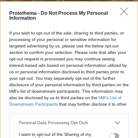
Protothema -
Do Not Process My Personal
Information
If you wish to opt-out of the sale, sharing to third parties, or
processing of your personal or sensitive information for
targeted advertising by us, please use the below opt-out
section to confirm your selection. Please note that after your
opt-out request is processed you may continue seeing
interest-based ads based on personal information utilized by
25.06.2023, 20:12
us or personal information disclosed to third parties prior to
Ποιοι είναι οι «Σπαρτιάτες» που πήραν «καύσιμο» από τον
your opt-out. You may separately opt-out of the further
Κασιδιάρη και μπήκαν στη Βουλή
disclosure of your personal information by third parties on the
IAB’s list of downstream participants. This information may
also be disclosed by us to third parties on the
IAB’s List of
Downstream Participants
that may further disclose it to other
ΡΟΗ ΕΙΔΗΣΕΩΝ
third parties.
Please note that this website/app uses one or more Google
Ειδήσεις
Δημοφιλή
Σχολιασμένα
Personal Data Processing Opt Outs
services and may gather and store information including but
not limited to your visit or usage behaviour. You may click to
I want to opt-out of the Sharing of my
πριν 5 λεπτά