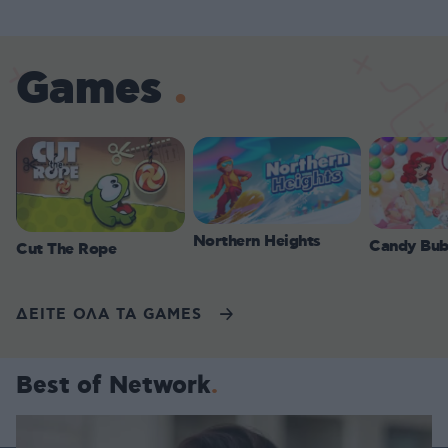
Games
Northern Heights
Candy Bub
Cut The Rope
ΔΕΙΤΕ ΟΛΑ ΤΑ GAMES
Best of Network