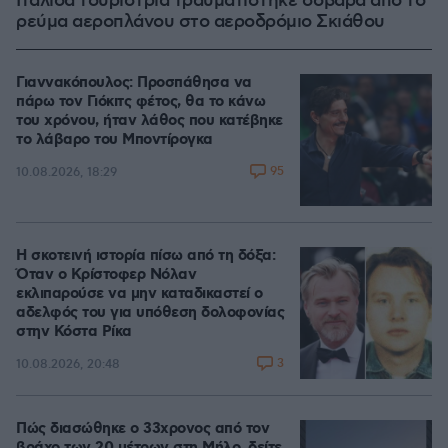
Ιταλίδα τουρίστρια τραυματίστηκε σοβαρά από το
ρεύμα αεροπλάνου στο αεροδρόμιο Σκιάθου
Γιαννακόπουλος: Προσπάθησα να
πάρω τον Γιόκιτς φέτος, θα το κάνω
του χρόνου, ήταν λάθος που κατέβηκε
το λάβαρο του Μποντίρογκα
95
10.08.2026, 18:29
Η σκοτεινή ιστορία πίσω από τη δόξα:
Όταν ο Κρίστοφερ Νόλαν
εκλιπαρούσε να μην καταδικαστεί ο
αδελφός του για υπόθεση δολοφονίας
στην Κόστα Ρίκα
3
10.08.2026, 20:48
Πώς διασώθηκε ο 33χρονος από τον