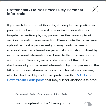
Protothema -
Do Not Process My Personal
Information
EMAIL
If you wish to opt-out of the sale, sharing to third parties, or
processing of your personal or sensitive information for
targeted advertising by us, please use the below opt-out
section to confirm your selection. Please note that after your
ΣΧΌΛΙΟ *
opt-out request is processed you may continue seeing
interest-based ads based on personal information utilized by
us or personal information disclosed to third parties prior to
your opt-out. You may separately opt-out of the further
disclosure of your personal information by third parties on the
IAB’s list of downstream participants. This information may
also be disclosed by us to third parties on the
IAB’s List of
Downstream Participants
that may further disclose it to other
third parties.
Απομένουν
2500
χαρακτήρες
Please note that this website/app uses one or more Google
Personal Data Processing Opt Outs
services and may gather and store information including but
not limited to your visit or usage behaviour. You may click to
I want to opt-out of the Sharing of my