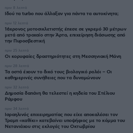
πριν 8 λεπτά
Ιδού τα turbo που άλλαξαν για πάντα τα αυτοκίνητα;
πριν 12 λεπτά
16χρονος μοτοσικλετιστής έπεσε σε γκρεμό 30 μέτρων
μετά από τροχαίο στην Άρτα, επιχείρηση διάσωσης από
την Πυροσβεστική
πριν 25 λεπτά
Οι κορυφαίες δραστηριότητες στη Μεσσηνιακή Μάνη
πριν 28 λεπτά
Τα οστά έχουν το δικό τους βιολογικό ρολόι – Οι
καθημερινές συνήθειες που τα δυναμώνουν
πριν 32 λεπτά
Δημοσία δαπάνη θα τελεστεί η κηδεία του Στέλιου
Ράμφου
πριν 34 λεπτά
Ισραηλινός επιχειρηματίας που είχε αποκαλέσει τον
Τραμπ «καθίκι» κατεβαίνει υποψήφιος με το κόμμα του
Νετανιάχου στις εκλογές του Οκτωβρίου