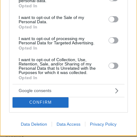
personal data.
grant or deny consent to Google and its third-party tags to
Opted In
use your data for below specified purposes in below Google
consent section.
I want to opt-out of the Sale of my
Personal Data.
* Υποχρεωτικά πεδία
Opted In
I want to opt-out of processing my
Personal Data for Targeted Advertising.
Opted In
ΡΟΗ ΕΙΔΗΣΕΩΝ
I want to opt-out of Collection, Use,
Retention, Sale, and/or Sharing of my
Ειδήσεις
Δημοφιλή
Σχολιασμένα
Personal Data that Is Unrelated with the
Purposes for which it was collected.
Opted In
πριν 5 λεπτά
Τι πρέπει να κάνετε αν ο σκύλος σας φάει κάτι από
κάτω στη βόλτα
Google consents
πριν 5 λεπτά
CONFIRM
Η επιστήμη πίσω από την τέλεια φάβα
πριν 8 λεπτά
Ο ΟΗΕ προειδοποιεί ότι οι συνεχιζόμενες ισραηλινές
Data Deletion
Data Access
Privacy Policy
επιθέσεις στη Γάζα θα αυξήσουν τις ανθρωπιστικές
ανάγκες