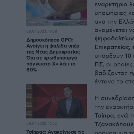
εναρκτήριο λ
υποψήφιες κ
ανά την Ελλά
αναμένεται ν
08.04.2023, 19:58
ψηφοδελτίων
Δημοσκόπηση GPO:
Ανοίγει η ψαλίδα υπέρ
Επικρατείας,
ε
της Νέας Δημοκρατίας -
υπάρξουν
10
Όχι σε πρωθυπουργό
«άγνωστο Χ» λέει το
ΠΣ
, οι οποίε
80%
βαδίζοντας π
έντονο το στο
Η συνεδρίαση
την εναρκτήρ
Τσίπρα,
ενώ τ
Τζανακόπουλ
08.04.2023, 16:52
Τσίπρας: Ανακοίνωσε τις
πρόγραμμα τ