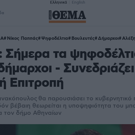
Ελληνικά
English
δα
ΖΑ
Νίκος Παππάς
Ψηφοδέλτια
Βουλευτές
Δήμαρχοι
Αλέξη
 Σήμερα τα ψηφοδέλτια
δήμαρχοι - Συνεδριάζει
ή Επιτροπή
νακόπουλος θα παρουσιάσει το κυβερνητικό
δόν βέβαιη θεωρείται η υποψηφιότητα του μπ
α τον δήμο Αθηναίων