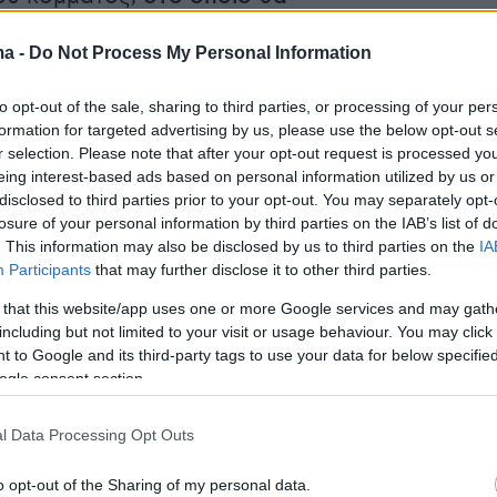
νονται, κατά πληροφορίες
:
ma -
Do Not Process My Personal Information
to opt-out of the sale, sharing to third parties, or processing of your per
στήριξης στο πεδίο της ακρίβειας, του
formation for targeted advertising by us, please use the below opt-out s
και της ενεργειακής κρίσης,
r selection. Please note that after your opt-out request is processed y
eing interest-based ads based on personal information utilized by us or
αυξήσεις για τους μισθούς,
disclosed to third parties prior to your opt-out. You may separately opt-
ρρυθμίσεις σε τομείς η διαχείριση του ιδιωτικ
losure of your personal information by third parties on the IAB’s list of
οποίο αναμένεται να αναφερθεί ενδελεχώς στ
. This information may also be disclosed by us to third parties on the
IA
Participants
that may further disclose it to other third parties.
 ο κ. Τσίπρας.
 that this website/app uses one or more Google services and may gath
including but not limited to your visit or usage behaviour. You may click 
άβει στη συνέχεια ο
Χρήστος Σπίρτζης,
ο οποί
 to Google and its third-party tags to use your data for below specifi
 στην εισήγησή του στο πλαίσιο προετοιμασία
ogle consent section.
 στο πεδίο της
Τοπικής Αυτοδιοίκησης
, για να
κύκλο των τοποθετήσεων η Γραμματέας του
l Data Processing Opt Outs
νια Σβίγκου.
Κατόπιν, θα μπορούν να
o opt-out of the Sharing of my personal data.