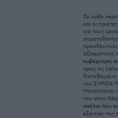
Σε κάθε περί
και οι πρώτε
για τους μεγ
σηματοδοτήσο
προοδευτικές
αξιωματικής 
κυβέρνηση συ
προς τις κάλ
διατεθειμένη
του ΣΥΡΙΖΑ Π
Μητσοτάκη» π
του στην Νέα
σχόλια που κ
ε
ξαιτίας της