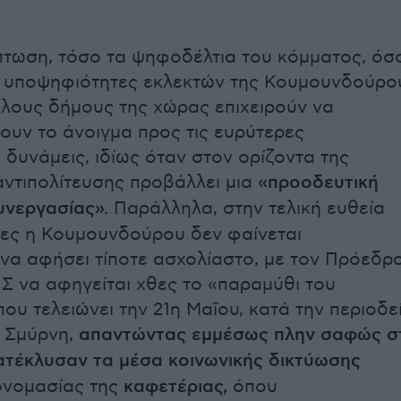
πτωση, τόσο τα ψηφοδέλτια του κόμματος, όσ
ς υποψηφιότητες εκλεκτών της Κουμουνδούρο
άλους δήμους της χώρας επιχειρούν να
υν το άνοιγμα προς τις ευρύτερες
 δυνάμεις, ιδίως όταν στον ορίζοντα της
αντιπολίτευσης προβάλλει μια
«προοδευτική
νεργασίας».
Παράλληλα, στην τελική ευθεία
πες η Κουμουνδούρου δεν φαίνεται
 να αφήσει τίποτε ασχολίαστο, με τον Πρόεδρ
Σ να αφηγείται χθες το «παραμύθι του
ου τελειώνει την 21η Μαΐου, κατά την περιοδε
 Σμύρνη,
απαντώντας εμμέσως πλην σαφώς σ
ατέκλυσαν τα μέσα κοινωνικής δικτύωσης
 ονομασίας της
καφετέριας,
όπου