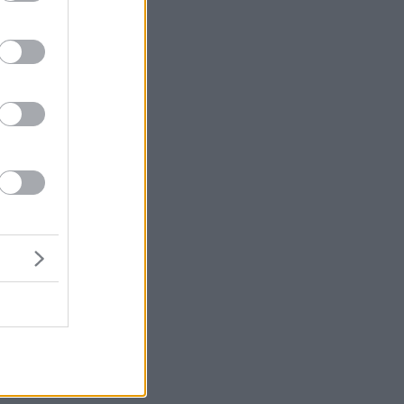
ς
α
ι
υ
ων
η,