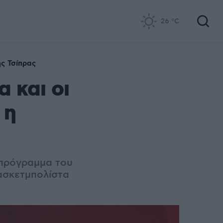
26
°C
ς Τσίπρας
 και οι
 η
 πρόγραμμα του
ασκετμπολίστα