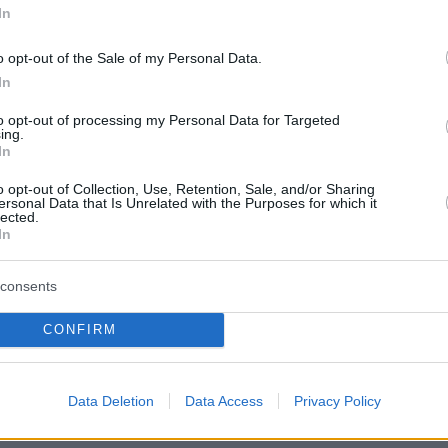
 τα μέλη της Κεντρικής Επιτροπής, ενώ αν
In
τήματα
ως προς την έγκριση του προγράμματο
φιοτήτων
, τότε αυτά αναμένεται να τεθούν σε
o opt-out of the Sale of my Personal Data.
In
to opt-out of processing my Personal Data for Targeted
ing.
τι εκτός από τους υποψήφιους βουλευτές, η
In
ρου
προτίθεται να ανακοινώσει και τα πρόσωπ
o opt-out of Collection, Use, Retention, Sale, and/or Sharing
ξει στους μεγάλους δήμους της χώρας, όπως
ersonal Data that Is Unrelated with the Purposes for which it
lected.
εκανοπεδίου, αλλά και οι δήμοι της Πάτρας κα
In
 Σχεδόν βέβαιη θεωρείται η υποψηφιότητα το
,
γνωστού μπασκετμπολίστα στο δήμο Αθηναί
consents
ει σκληρό μαρκάρισμα» στον νυν δήμαρχο,
CONFIRM
ιάννη, αλλά και του
πρώην Αντιπεριφερειάρχ
ίλη
για το δήμο Πειραιά, ενώ ακούγεται πως ο
ν είναι αρνητικός στην παροχή στήριξης στο
Data Deletion
Data Access
Privacy Policy
στερίου, Ανδρέα Παχατουρίδη.