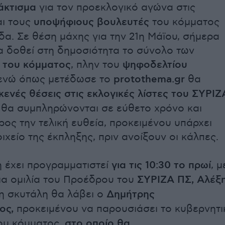
άκτισμα
για τον προεκλογικό αγώνα στις
αι τους
υποψήφιους βουλευτές
του κόμματος
δα. Σε θέση μάχης για την 21η Μάϊου, σήμερα
α δοθεί στη δημοσιότητα το σύνολο των
 του κόμματος
, πλην του
ψηφοδελτίου
νώ όπως μετέδωσε το
protothema.gr
θα
 κενές θέσεις στις εκλογικές λίστες του ΣΥΡΙΖ
ς θα συμπληρώνονται σε εύθετο χρόνο και
ρος την τελική ευθεία, προκειμένου υπάρχει
ιχείο της έκπληξης, πριν ανοίξουν οι κάλπες.
 έχει προγραμματιστεί
για τις 10:30 το πρωί
, μ
ια ομιλία του Προέδρου του
ΣΥΡΙΖΑ ΠΣ, Αλέξ
η σκυτάλη θα λάβει ο
Δημήτρης
ος,
προκειμένου να παρουσιάσει το κυβερνητι
ου κόμματος,
στο οποίο θα