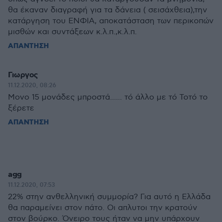
θα έκαναν διαγραφή για τα δάνεια ( σεισάχθεια),την
κατάργηση του ΕΝΦΙΑ, αποκατάσταση των περικοπών
μισθών και συντάξεων κ.λ.π.,κ.λ.π.
ΑΠΑΝΤΗΣΗ
Γιωργος
11.12.2020, 08:26
Μονο 15 μονάδες μπροστά...... τό άλλο με τό Τοτό το
ξέρετε
ΑΠΑΝΤΗΣΗ
agg
11.12.2020, 07:53
22% στην ανθελληνική συμμορία? Για αυτό η Ελλάδα
θα παραμείνει στον πάτο. Οι απλυτοι την κρατούν
στον βούρκο. Όνειρο τους ήταν να μην υπάρχουν