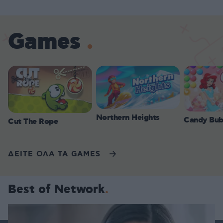
Games
Northern Heights
Candy Bub
Cut The Rope
ΔΕΙΤΕ ΟΛΑ ΤΑ GAMES
Best of Network