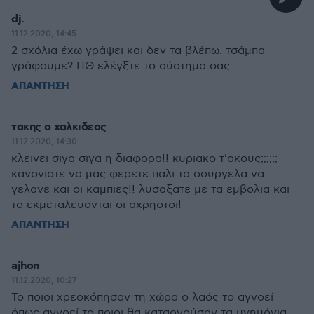
dj.
11.12.2020, 14:45
2 σχόλια έχω γράψει και δεν τα βλέπω. τσάμπα
γράφουμε? ΠΘ ελέγξτε το σύστημα σας
ΑΠΑΝΤΗΣΗ
τακης ο χαλκιδεος
11.12.2020, 14:30
κλεινει σιγα σιγα η διαφορα!! κυριακο τ'ακους;;;;;;
κανονιστε να μας φερετε παλι τα σουργελα να
γελανε και οι καμπιες!! λυσαξατε με τα εμβολια και
το εκμεταλευονται οι αχρηστοι!
ΑΠΑΝΤΗΣΗ
ajhon
11.12.2020, 10:27
To ποιοι χρεοκόπησαν τη χώρα ο λαός το αγνοεί
όπως αγνοεί το ποιοι θα καταργούσαν τα μνημόνια,