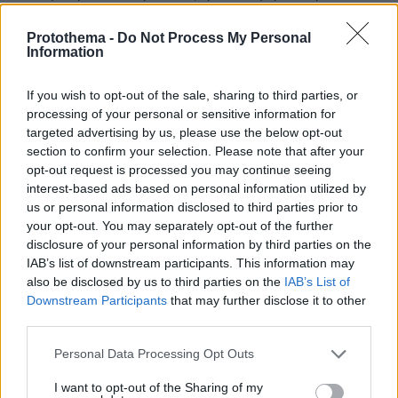
Έλληνες. Να τούς διώξει όλους στο εξωτερικό και να
κάνει Έλληνες εκατομμύρια Πακιστανούς
Protothema -
Do Not Process My Personal
Information
Μπαγκλαντές Αφρικανούς κλπ ώστε να τους
ψηφίζουν. Φαντάζομαι όσοι τούς ψηφίζουν δεν
έχουν παιδιά μένουν στο νοίκι και παίρνουν όλα τα
If you wish to opt-out of the sale, sharing to third parties, or
επιδόματα που πληρώνουν οι κανονικοί άνθρωποι.
processing of your personal or sensitive information for
targeted advertising by us, please use the below opt-out
ΑΠΑΝΤΗΣΗ
section to confirm your selection. Please note that after your
opt-out request is processed you may continue seeing
;
interest-based ads based on personal information utilized by
11.12.2020, 11:48
us or personal information disclosed to third parties prior to
Γιατί, η ΝΔ έχει καμία διαφορά;
your opt-out. You may separately opt-out of the further
ΑΠΑΝΤΗΣΗ
disclosure of your personal information by third parties on the
IAB’s list of downstream participants. This information may
also be disclosed by us to third parties on the
IAB’s List of
Στην ιδια δημοσκοπιση
Downstream Participants
that may further disclose it to other
10.12.2020, 23:22
third parties.
Εκλογες και εμβολιο !!!!!! Ζουμε μεγαλες στιγμες
Please note that this website/app uses one or more Google
Personal Data Processing Opt Outs
ΑΠΑΝΤΗΣΗ
services and may gather and store information including but
not limited to your visit or usage behaviour. You may click to
I want to opt-out of the Sharing of my