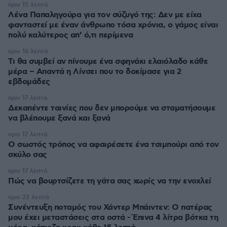
πριν 15 λεπτά
Λένα Παπαληγούρα για τον σύζυγό της: Δεν με είχα
φανταστεί με έναν άνθρωπο τόσα χρόνια, ο γάμος είναι
πολύ καλύτερος απ’ ό,τι περίμενα
πριν 16 λεπτά
Τι θα συμβεί αν πίνουμε ένα σφηνάκι ελαιόλαδο κάθε
μέρα – Απαντά η Λίνσει που το δοκίμασε για 2
εβδομάδες
πριν 17 λεπτά
Δεκαπέντε ταινίες που δεν μπορούμε να σταματήσουμε
να βλέπουμε ξανά και ξανά
πριν 17 λεπτά
Ο σωστός τρόπος να αφαιρέσετε ένα τσιμπούρι από τον
σκύλο σας
πριν 17 λεπτά
Πώς να βουρτσίζετε τη γάτα σας χωρίς να την ενοχλεί
πριν 22 λεπτά
Συνέντευξη ποταμός του Χάντερ Μπάιντεν: Ο πατέρας
μου έχει μεταστάσεις στα οστά - Έπινα 4 λίτρα βότκα τη