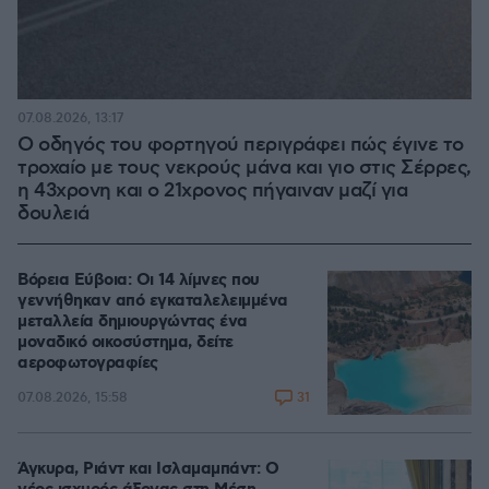
07.08.2026, 13:17
Ο οδηγός του φορτηγού περιγράφει πώς έγινε το
τροχαίο με τους νεκρούς μάνα και γιο στις Σέρρες,
η 43χρονη και ο 21χρονος πήγαιναν μαζί για
δουλειά
Βόρεια Εύβοια: Οι 14 λίμνες που
γεννήθηκαν από εγκαταλελειμμένα
μεταλλεία δημιουργώντας ένα
μοναδικό οικοσύστημα, δείτε
αεροφωτογραφίες
31
07.08.2026, 15:58
Άγκυρα, Ριάντ και Ισλαμαμπάντ: Ο