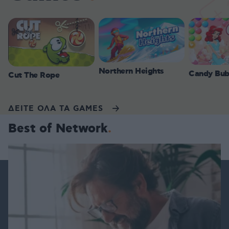
Northern Heights
Candy Bub
Cut The Rope
ΔΕΙΤΕ ΟΛΑ ΤΑ GAMES
Best of Network