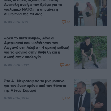
νέος ισχυρός άξονας στη Μέση
Ανατολή ανοίγει τον δρόμο για το
«ισλαμικό ΝΑΤΟ», τι σημαίνει η
συμφωνία της Μέκκας
56
07.08.2026, 17:19
«Δεν το πιστεύουμε», λένε οι
Αμερικανοί που υιοθέτησαν τον
Αφγανό στη Λέσβο - Η αρχική εκδοχή
για το φονικό στην Κυψέλη και η
σιωπή στην απολογία
365
07.08.2026, 07:19
Στο Α΄ Νεκροταφείο το μνημόσυνο
για τον έναν χρόνο από τον θάνατο
της Λένας Σαμαρά
64
07.08.2026, 10:26