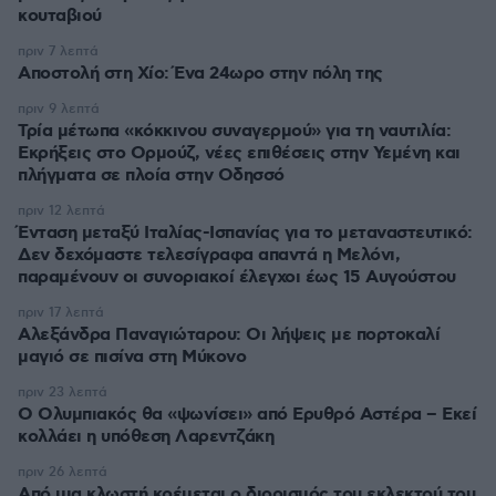
κουταβιού
πριν 7 λεπτά
Αποστολή στη Χίο: Ένα 24ωρο στην πόλη της
πριν 9 λεπτά
Τρία μέτωπα «κόκκινου συναγερμού» για τη ναυτιλία:
Εκρήξεις στο Ορμούζ, νέες επιθέσεις στην Υεμένη και
πλήγματα σε πλοία στην Οδησσό
πριν 12 λεπτά
Ένταση μεταξύ Ιταλίας-Ισπανίας για το μεταναστευτικό:
Δεν δεχόμαστε τελεσίγραφα απαντά η Μελόνι,
παραμένουν οι συνοριακοί έλεγχοι έως 15 Αυγούστου
πριν 17 λεπτά
Αλεξάνδρα Παναγιώταρου: Οι λήψεις με πορτοκαλί
μαγιό σε πισίνα στη Μύκονο
πριν 23 λεπτά
Ο Ολυμπιακός θα «ψωνίσει» από Ερυθρό Αστέρα – Εκεί
κολλάει η υπόθεση Λαρεντζάκη
πριν 26 λεπτά
Από μια κλωστή κρέμεται ο διορισμός του εκλεκτού του