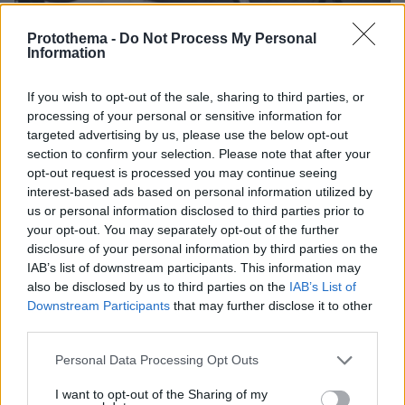
27.07.2026, 06:00
Protothema -
Do Not Process My Personal
Information
Το μέλλον της τεχνολογίας
If you wish to opt-out of the sale, sharing to third parties, or
03.08.2026, 10:56
processing of your personal or sensitive information for
Η Smart φοιτητική κατοικία στην καρδιά της Αθήνας
targeted advertising by us, please use the below opt-out
section to confirm your selection. Please note that after your
26.07.2026, 09:54
opt-out request is processed you may continue seeing
Επαγγελματική Εκπαίδευση & Εξειδίκευση: Το Mοντέλο που
interest-based ads based on personal information utilized by
σε Bάζει στην Aγορά Eργασίας
us or personal information disclosed to third parties prior to
your opt-out. You may separately opt-out of the further
ΣΧΟΛΙΑ
disclosure of your personal information by third parties on the
IAB’s list of downstream participants. This information may
ΠΡΟΣΘΗΚΗ ΣΧΟΛΙΟΥ
also be disclosed by us to third parties on the
IAB’s List of
Downstream Participants
that may further disclose it to other
third parties.
ΠΡΟΣΘΗΚΗ ΣΧΟΛΙΟΥ
Please note that this website/app uses one or more Google
Personal Data Processing Opt Outs
services and may gather and store information including but
ΌΝΟΜΑ *
not limited to your visit or usage behaviour. You may click to
I want to opt-out of the Sharing of my