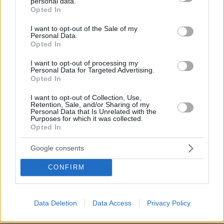
personal data.
grant or deny consent to Google and its third-party tags to
Opted In
use your data for below specified purposes in below Google
consent section.
I want to opt-out of the Sale of my
Personal Data.
Opted In
EMAIL
I want to opt-out of processing my
Personal Data for Targeted Advertising.
Opted In
I want to opt-out of Collection, Use,
ΣΧΌΛΙΟ *
Retention, Sale, and/or Sharing of my
Personal Data that Is Unrelated with the
Purposes for which it was collected.
Opted In
Google consents
CONFIRM
Απομένουν
2500
χαρακτήρες
Data Deletion
Data Access
Privacy Policy