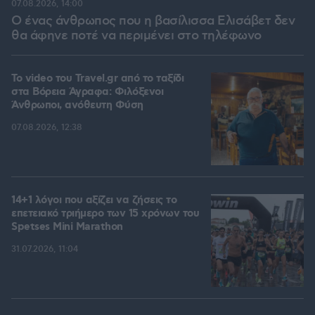
07.08.2026, 14:00
Ο ένας άνθρωπος που η βασίλισσα Ελισάβετ δεν
θα άφηνε ποτέ να περιμένει στο τηλέφωνο
To video του Travel.gr από το ταξίδι
στα Βόρεια Άγραφα: Φιλόξενοι
Άνθρωποι, ανόθευτη Φύση
07.08.2026, 12:38
14+1 λόγοι που αξίζει να ζήσεις το
επετειακό τριήμερο των 15 χρόνων του
Spetses Mini Marathon
31.07.2026, 11:04