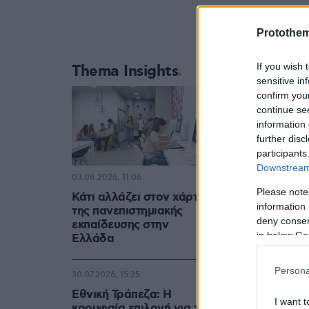
Protothe
If you wish 
Thema Insights
sensitive in
confirm you
continue se
information 
further disc
participants
Downstream 
03.08.2026, 11:06
Please note
Κάτι αλλάζει στον χάρτη
information 
της πανεπιστημιακής
deny consent
εκπαίδευσης στην
in below Go
Ελλάδα
Persona
30.07.2026, 15:25
Εθνική Τράπεζα: Η
I want t
κορυφαία επιλογή για τη