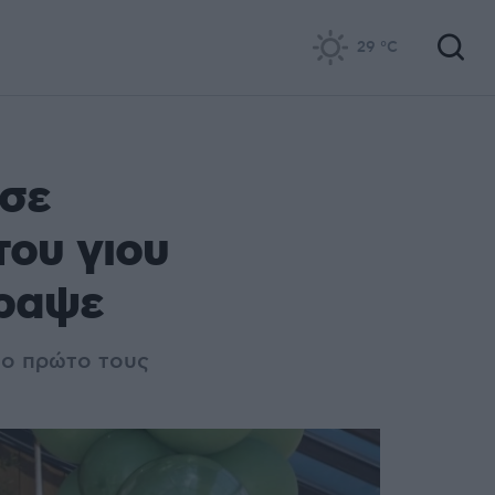
29
°C
υσε
του γιου
γραψε
το πρώτο τους