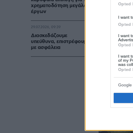
Opted 
χρηματοδότηση μεγάλων
έργων
I want t
Opted 
29.07.2026, 09:39
Διασκεδάζουμε
I want 
Advertis
υπεύθυνα, επιστρέφουμε
Opted 
με ασφάλεια
I want t
of my P
was col
Opted 
Google 