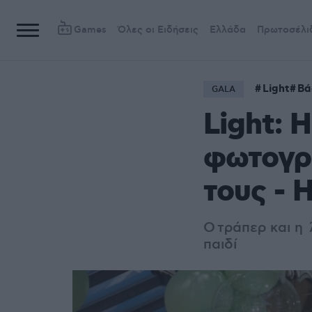
Games
Όλες οι Ειδήσεις
Ελλάδα
Πρωτοσέλι
Light
Βά
GALA
Light: 
φωτογρα
τους - 
Ο
τράπερ και η
παιδί