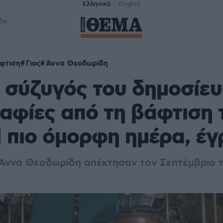
Ελληνικά
English
δα
φτιση
Γιος
Άννα Θεοδωρίδη
Η σύζυγός του δημοσίε
φίες από τη βάφτιση 
Η πιο όμορφη ημέρα, έ
 Άννα Θεοδωρίδη απέκτησαν τον Σεπτέμβριο 