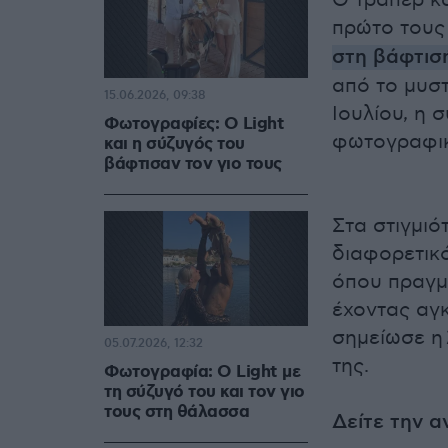
Ο τράπερ κα
πρώτο τους 
στη βάφτισ
από το μυστ
15.06.2026, 09:38
Ιουλίου, η 
Φωτογραφίες: Ο Light
φωτογραφικό
και η σύζυγός του
βάφτισαν τον γιο τους
Στα στιγμιό
διαφορετικό
όπου πραγμ
έχοντας αγκ
σημείωσε η
05.07.2026, 12:32
της.
Φωτογραφία: O Light με
τη σύζυγό του και τον γιο
τους στη θάλασσα
Δείτε την α