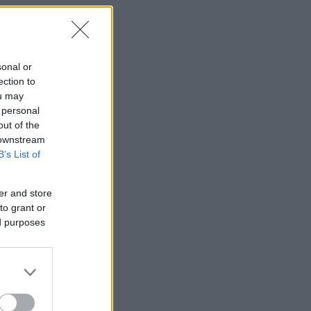
sonal or
ection to
ou may
 personal
out of the
 downstream
B’s List of
er and store
to grant or
ed purposes