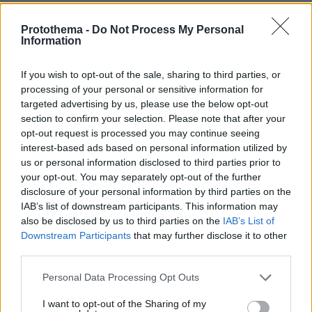
16.04.2026, 20:53
Ο Light φωτογραφίζεται με τη σύζυγό του και τον γιο τους
Protothema -
Do Not Process My Personal
Information
If you wish to opt-out of the sale, sharing to third parties, or
processing of your personal or sensitive information for
targeted advertising by us, please use the below opt-out
section to confirm your selection. Please note that after your
opt-out request is processed you may continue seeing
interest-based ads based on personal information utilized by
us or personal information disclosed to third parties prior to
your opt-out. You may separately opt-out of the further
disclosure of your personal information by third parties on the
IAB’s list of downstream participants. This information may
also be disclosed by us to third parties on the
IAB’s List of
Downstream Participants
that may further disclose it to other
third parties.
Please note that this website/app uses one or more Google
Personal Data Processing Opt Outs
services and may gather and store information including but
not limited to your visit or usage behaviour. You may click to
I want to opt-out of the Sharing of my