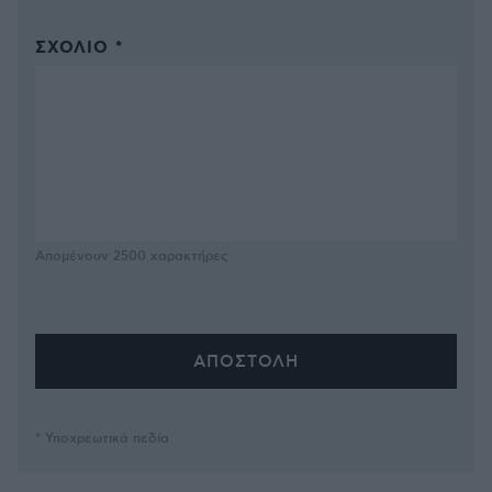
ΣΧΌΛΙΟ *
Απομένουν
2500
χαρακτήρες
* Υποχρεωτικά πεδία