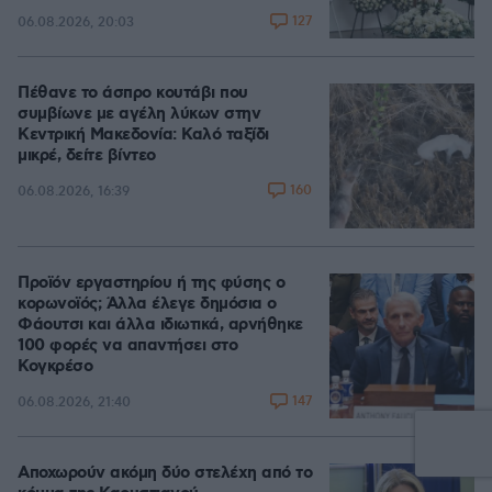
127
06.08.2026, 20:03
Πέθανε το άσπρο κουτάβι που
συμβίωνε με αγέλη λύκων στην
Κεντρική Μακεδονία: Καλό ταξίδι
μικρέ, δείτε βίντεο
160
06.08.2026, 16:39
Προϊόν εργαστηρίου ή της φύσης ο
κορωνοϊός; Άλλα έλεγε δημόσια ο
Φάουτσι και άλλα ιδιωτικά, αρνήθηκε
100 φορές να απαντήσει στο
Κογκρέσο
147
06.08.2026, 21:40
Αποχωρούν ακόμη δύο στελέχη από το