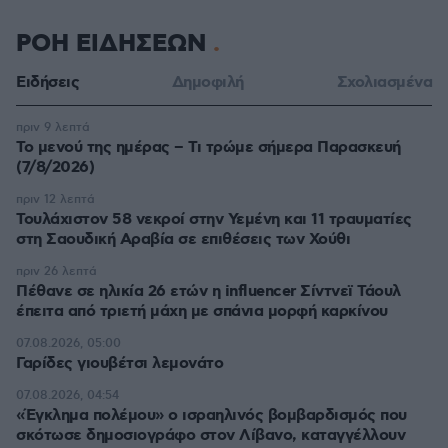
ΡΟΗ ΕΙΔΗΣΕΩΝ
Ειδήσεις
Δημοφιλή
Σχολιασμένα
πριν 9 λεπτά
Το μενού της ημέρας – Τι τρώμε σήμερα Παρασκευή
(7/8/2026)
πριν 12 λεπτά
Τουλάχιστον 58 νεκροί στην Υεμένη και 11 τραυματίες
στη Σαουδική Αραβία σε επιθέσεις των Χούθι
πριν 26 λεπτά
Πέθανε σε ηλικία 26 ετών η influencer Σίντνεϊ Τάουλ
έπειτα από τριετή μάχη με σπάνια μορφή καρκίνου
07.08.2026, 05:00
Γαρίδες γιουβέτσι λεμονάτο
07.08.2026, 04:54
«Έγκλημα πολέμου» ο ισραηλινός βομβαρδισμός που
σκότωσε δημοσιογράφο στον Λίβανο, καταγγέλλουν