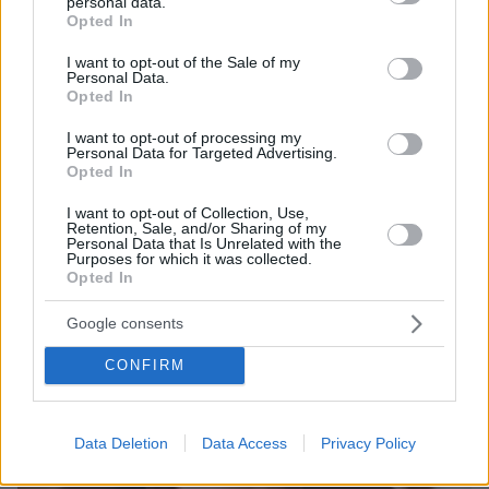
personal data.
grant or deny consent to Google and its third-party tags to
Opted In
use your data for below specified purposes in below Google
consent section.
I want to opt-out of the Sale of my
11.04.2026, 11:47
Personal Data.
Opted In
Ο Light ανέβασε φωτογραφίες με τον γιο του
I want to opt-out of processing my
Personal Data for Targeted Advertising.
Thema Insights
Opted In
I want to opt-out of Collection, Use,
Retention, Sale, and/or Sharing of my
Personal Data that Is Unrelated with the
Purposes for which it was collected.
Opted In
Google consents
CONFIRM
Data Deletion
Data Access
Privacy Policy