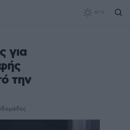
31
°C
ς για
ρφής
τό την
εβδομάδες