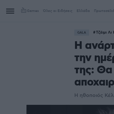
Games
Όλες οι Ειδήσεις
Ελλάδα
Πρωτοσέλι
Τζέιμι Λι
GALA
Η ανάρτ
την ημέ
της: Θα 
αποχαι
Η ηθοποιός Κέλ