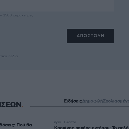
υν
2500
χαρακτήρες
τικά πεδία
Ειδήσεις
Δημοφιλή
Σχολιασμέν
ΗΣΕΩΝ
πριν 11 λεπτά
δόσεις: Πού θα
Καρκίνος παχέος εντέρου: Το απλό