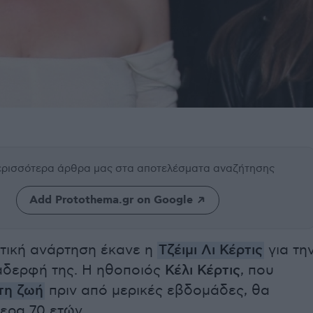
περισσότερα άρθρα μας
στα αποτελέσματα αναζήτησης
Add Protothema.gr on Google
ητική ανάρτηση έκανε η
Τζέιμι Λι Κέρτις
για τη
αδερφή της. Η ηθοποιός
Κέλι Κέρτις
, που
τη ζωή
πριν από μερικές εβδομάδες, θα
ερα 70 ετών.