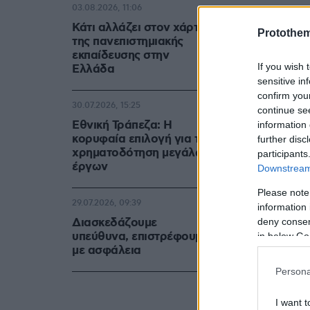
03.08.2026, 11:06
Η ανάρτηση 
Κάτι αλλάζει στον χάρτη
Protothe
της πανεπιστημιακής
εκπαίδευσης στην
If you wish 
Ελλάδα
sensitive in
confirm you
30.07.2026, 15:25
continue se
Εθνική Τράπεζα: Η
information 
κορυφαία επιλογή για τη
further disc
χρηματοδότηση μεγάλων
participants
έργων
Downstream 
Please note
29.07.2026, 09:39
information 
Διασκεδάζουμε
deny consent
υπεύθυνα, επιστρέφουμε
in below Go
με ασφάλεια
Persona
I want t