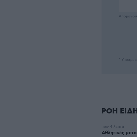
Απομένο
* Υποχρεω
ΡΟΗ ΕΙΔ
πριν 4 λεπτά
Αθλητικές μετα