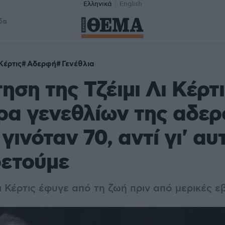
Ελληνικά
English
δα
 Κέρτις
Αδερφή
Γενέθλια
ηση της Τζέιμι Λι Κέρτι
ρα γενεθλίων της αδε
γινόταν 70, αντί γι' αυ
ρετούμε
ι Κέρτις έφυγε από τη ζωή πριν από μερικές 