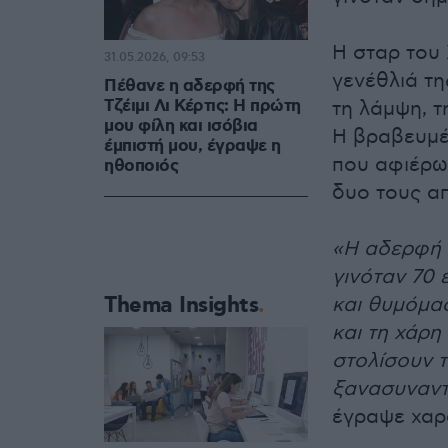
Η σταρ του 
31.05.2026, 09:53
γενέθλιά τη
Πέθανε η αδερφή της
Τζέιμι Λι Κέρτις: Η πρώτη
τη λάμψη, τ
μου φίλη και ισόβια
Η βραβευμέ
έμπιστή μου, έγραψε η
που αφιέρω
ηθοποιός
δυο τους απ
«Η αδερφή μ
γινόταν 70 
Thema Insights
και θυμόμασ
και τη χάρη
στολίσουν τ
ξανασυναντ
έγραψε χαρα