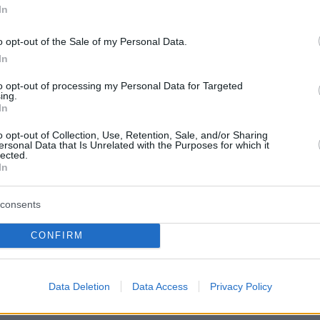
In
o opt-out of the Sale of my Personal Data.
In
to opt-out of processing my Personal Data for Targeted
ing.
In
o opt-out of Collection, Use, Retention, Sale, and/or Sharing
ersonal Data that Is Unrelated with the Purposes for which it
lected.
In
consents
protothema.gr στο Google News
το
και μάθετε πρώτοι
CONFIRM
εις
Ειδήσεις
 τελευταίες
από την Ελλάδα και τον Κόσμο, τη
Data Deletion
Data Access
Privacy Policy
Protothema.gr
μβαίνουν, στο