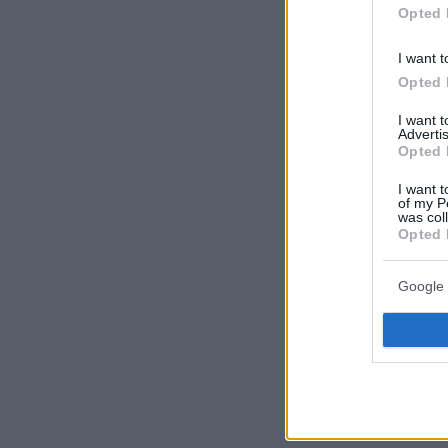
Opted 
I want t
Opted 
I want 
Advertis
Opted 
I want t
of my P
was col
Opted 
Google 
Ακολουθήστε 
όλες τις ειδήσ
Δείτε όλες τις
στιγμή που συ