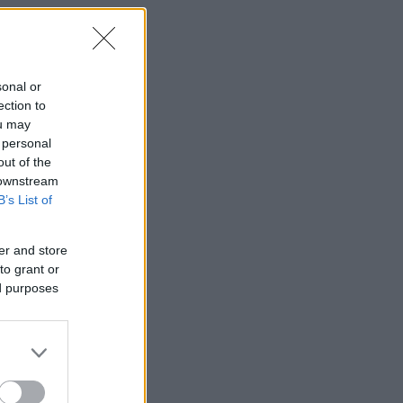
sonal or
ection to
ou may
 personal
out of the
 downstream
B’s List of
er and store
to grant or
ed purposes