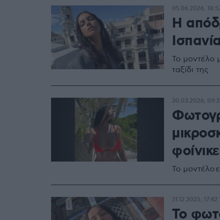
05.06.2026, 18:5
Η απόδ
Ισπανί
Το μοντέλο 
ταξίδι της
30.03.2026, 09:3
Φωτογρ
μικροσ
φοίνικε
Το μοντέλο 
31.12.2025, 17:42
Το φωτ