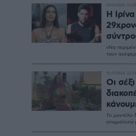
29.07.2026, 11:26
Η Ιρίνα
29χρον
σύντρο
«Να περιμέν
του» ανέφερ
10.07.2026, 22:2
Οι σέξι
διακοπέ
κάνουμ
Το μοντέλο 
στιγμιότυπα