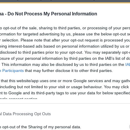
εια με αγάπη
ma -
Do Not Process My Personal Information
υγάρι που απέκτησε την κόρη του τον Μάρτιο του
θεί να την προστατεύει από τα «φώτα» της
to opt-out of the sale, sharing to third parties, or processing of your per
ας
formation for targeted advertising by us, please use the below opt-out s
r selection. Please note that after your opt-out request is processed y
eing interest-based ads based on personal information utilized by us or
5
disclosed to third parties prior to your opt-out. You may separately opt-
α Σάικ μεταμορφώθηκε σε
losure of your personal information by third parties on the IAB’s list of
. This information may also be disclosed by us to third parties on the
IA
λίνα για το Χάλογουιν - «Αιώνιο
Participants
that may further disclose it to other third parties.
», σχολίασε
 that this website/app uses one or more Google services and may gath
including but not limited to your visit or usage behaviour. You may click 
μοντέλο δημοσίευσε στα μέσα κοινωνικής
 to Google and its third-party tags to use your data for below specifi
τιγμιότυπα με τη μεταμφίεσή της
ogle consent section.
1
4
l Data Processing Opt Outs
 Σάικ αποχαιρετά τον Τζόρτζιο
o opt-out of the Sharing of my personal data.