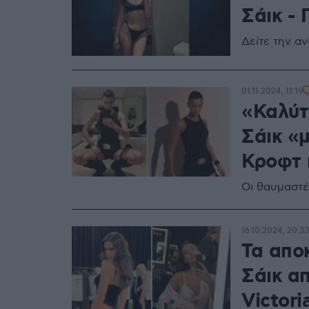
Σάικ - 
Δείτε την α
01.11.2024, 11:19
«Καλύτε
Σάικ «
Κροφτ 
Οι θαυμαστέ
16.10.2024, 20:33
Τα αποκ
Σάικ α
Victori