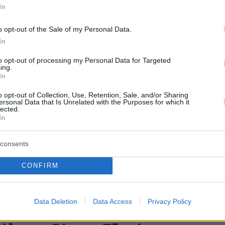
: «Νιώθω τόσο τυχερή που
In
α μαζί σου»
o opt-out of the Sale of my Personal Data.
συνεργαζόταν για χρόνια με τον σχεδιαστή που έφυγε
In
to opt-out of processing my Personal Data for Targeted
ing.
In
4
2
 Σάικ και ο Μικέλε Μορόνε
o opt-out of Collection, Use, Retention, Sale, and/or Sharing
ersonal Data that Is Unrelated with the Purposes for which it
lected.
νται σε δρόμο της Νάπολης -
In
ο βίντεο
consents
υπο καταγράφηκε κατά τη διάρκεια των γυρισμάτων
ιστικής καμπάνιας
CONFIRM
18
7
Data Deletion
Data Access
Privacy Policy
ασμένη η Ιρίνα Σάικ με το