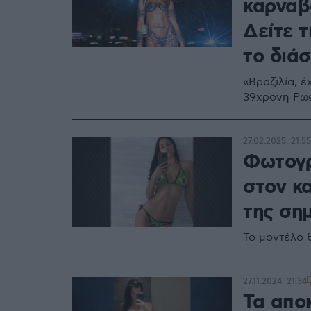
καρναβά
Δείτε 
το διά
«Βραζιλία, 
39χρονη Ρω
27.02.2025, 21:55
Φωτογρ
στον κ
της σημ
Το μοντέλο 
27.11.2024, 21:34
Τα αποκ