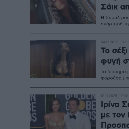
Σάικ απ
Η Σεούλ μου
ανάρτησή τ
04.12.2025, 07:0
To σέξι
φυγή σ
Το διάσημο 
φορούσε μπι
18.11.2025, 19:02
Ιρίνα Σ
με τον
Προσπα