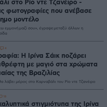
λι στο Ρίο ντε Τζανέιρο -
τις φωτογραφίες που ανέβασε
σημο μοντέλο
έχω εμμονή μαζί σου», έγραψε μεταξύ άλλων η
σίδα
4
αφία: Η Ιρίνα Σάικ ποζάρει
αθρέφτη με μαγιό στα χρώματα
αίας της Βραζιλίας
θα λάβει μέρος στο Καρναβάλι του Ρίο ντε Τζανέιρο
18
αλυπτικά στιγμιότυπα της Ιρίνα