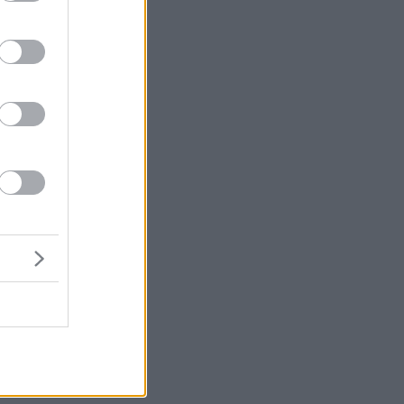
α
ο
ς