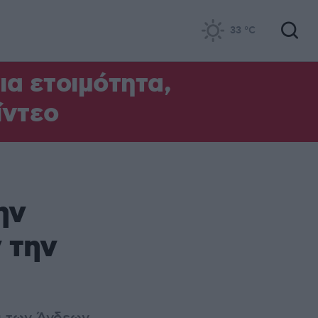
33
°C
α ετοιμότητα,
ίντεο
ην
 την