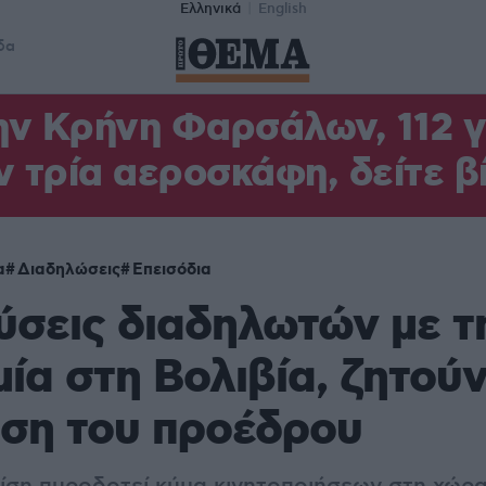
Ελληνικά
English
δα
ν Κρήνη Φαρσάλων, 112 γι
ν τρία αεροσκάφη, δείτε β
α
Διαδηλώσεις
Επεισόδια
σεις διαδηλωτών με τ
ία στη Βολιβία, ζητούν
ση του προέδρου