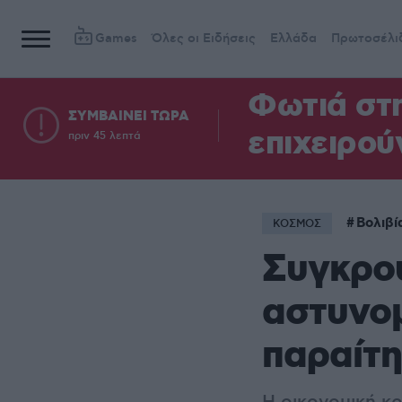
Games
Όλες οι Ειδήσεις
Ελλάδα
Πρωτοσέλι
Φωτιά στη
ΣΥΜΒΑΙΝΕΙ ΤΩΡΑ
επιχειρού
πριν 45 λεπτά
Βολιβί
ΚΟΣΜΟΣ
Συγκρού
αστυνομ
παραίτη