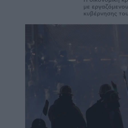
Η οικονομική κ
με εργαζόμενου
κυβέρνησης το