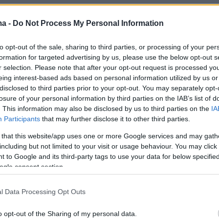
nunciaPaz
pic.twitter.com/dN0U3vb4Vy
ma -
Do Not Process My Personal Information
OTACE7777)
May 14, 2026
to opt-out of the sale, sharing to third parties, or processing of your per
formation for targeted advertising by us, please use the below opt-out s
r selection. Please note that after your opt-out request is processed y
eing interest-based ads based on personal information utilized by us or
disclosed to third parties prior to your opt-out. You may separately opt-
αν στο παλάτι που αποτελεί έδρα της
losure of your personal information by third parties on the IAB’s list of
. This information may also be disclosed by us to third parties on the
IA
ενεπλάκησαν σε επεισόδια με τις δυνάμεις
Participants
that may further disclose it to other third parties.
 τάξης, χρησιμοποιώντας σφεντόνες και
 that this website/app uses one or more Google services and may gath
μηχανισμούς, ενώ η αστυνομία από την άλλη
including but not limited to your visit or usage behaviour. You may click 
δακρυγόνων και άλλων μέσων.
 to Google and its third-party tags to use your data for below specifi
ogle consent section.
vieron a punto de rebasar a la Policía con el uso de
l Data Processing Opt Outs
cluso retiraron las vallas de seguridad para ingresar
o opt-out of the Sharing of my personal data.
rillo sin embargo fueron dispersados con gases