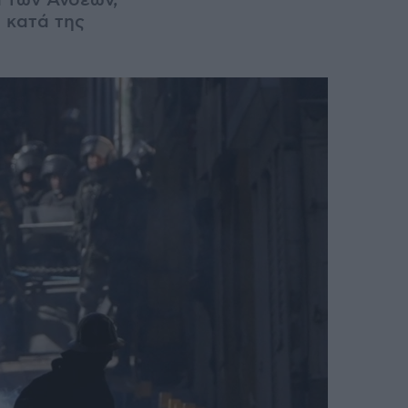
α των Άνδεων,
 κατά της