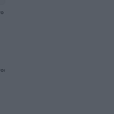
το
οι