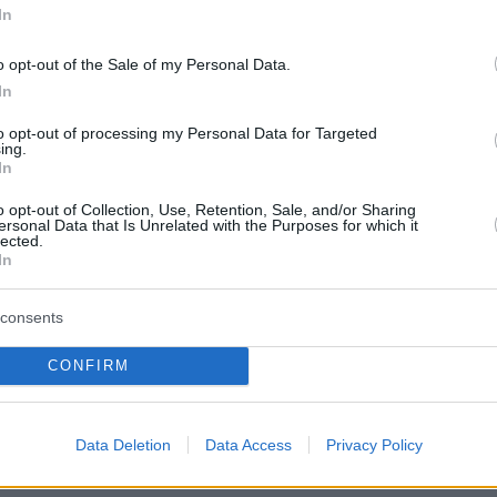
In
s.
#Bolivia
#ElAlto
#LaPaz
#noticias
#viral
#miner
odrigoPaz
pic.twitter.com/xXt4IggBMw
o opt-out of the Sale of my Personal Data.
In
dia del Pueblo 🇧🇴 (@VangPueblo)
May 14,
to opt-out of processing my Personal Data for Targeted
ing.
In
o opt-out of Collection, Use, Retention, Sale, and/or Sharing
ersonal Data that Is Unrelated with the Purposes for which it
lected.
In
οι σε ορυχεία λένε ότι ο κλάδος τους χρειάζετ
ιασμό με καύσιμα, διεύρυνση των περιοχών
consents
νται οι εκμεταλλεύσεις, εκρηκτικές ύλες και
CONFIRM
ά η κυβέρνηση της κεντροδεξιάς υπό τον
 στην εξουσία από τον Νοέμβριο, κωφεύει.
Data Deletion
Data Access
Privacy Policy