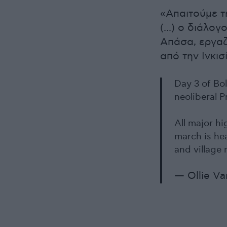
«Απαιτούμε τ
(...) ο διάλο
Απάσα, εργαζ
από την Ινκισ
Day 3 of Bol
neoliberal P
All major h
march is he
and village
— Ollie Va