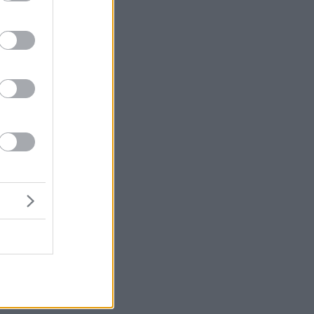
os
αι