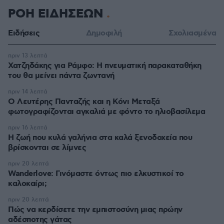
ΡΟΗ ΕΙΔΗΣΕΩΝ
Ειδήσεις
Δημοφιλή
Σχολιασμένα
πριν 13 λεπτά
Χατζηδάκης για Ράμφο: Η πνευματική παρακαταθήκη
του θα μείνει πάντα ζωντανή
πριν 14 λεπτά
Ο Λευτέρης Πανταζής και η Κόνι Μεταξά
φωτογραφίζονται αγκαλιά με φόντο το ηλιοβασίλεμα
πριν 16 λεπτά
Η ζωή που κυλά γαλήνια στα καλά ξενοδοχεία που
βρίσκονται σε λίμνες
πριν 20 λεπτά
Wanderlove: Γινόμαστε όντως πιο ελκυστικοί το
καλοκαίρι;
πριν 20 λεπτά
Πώς να κερδίσετε την εμπιστοσύνη μιας πρώην
αδέσποτης γάτας