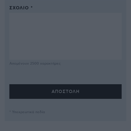
ΣΧΌΛΙΟ *
Απομένουν
2500
χαρακτήρες
* Υποχρεωτικά πεδία