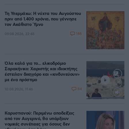
Τη Υπερμάχω: Η νύχτα του Αυγούστου
πριν από 1.400 χρόνια, που γέννησε
τον Ακάθιστο Ύμνο
148
09.08.2026, 22:48
Όλα καλά για το... ελικοδρόμιο
Σαρακήνικο: Χειριστής και ιδιοκτήτης
έστειλαν δικηγόρο και «κινδυνεύουν»
με ένα πρόστιμο
84
10.08.2026, 11:46
Loaded
:
100.00%
Καρυστιανού: Περιμένω αποδείξεις
από τον Αυγερινό, θα υπάρξουν
νομικές συνέπειες για όσους δεν