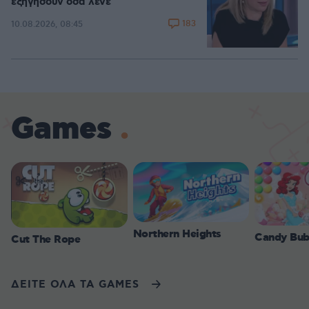
εξηγήσουν όσα λένε
183
10.08.2026, 08:45
Games
Northern Heights
Candy Bub
Cut The Rope
ΔΕΙΤΕ ΟΛΑ ΤΑ GAMES