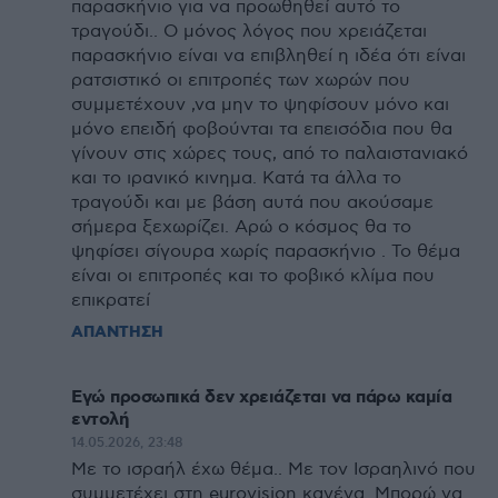
παρασκήνιο για να προωθηθεί αυτό το
τραγούδι.. Ο μόνος λόγος που χρειάζεται
παρασκήνιο είναι να επιβληθεί η ιδέα ότι είναι
ρατσιστικό οι επιτροπές των χωρών που
συμμετέχουν ,να μην το ψηφίσουν μόνο και
μόνο επειδή φοβούνται τα επεισόδια που θα
γίνουν στις χώρες τους, από το παλαιστανιακό
και το ιρανικό κινημα. Κατά τα άλλα το
τραγούδι και με βάση αυτά που ακούσαμε
σήμερα ξεχωρίζει. Αρώ ο κόσμος θα το
ψηφίσει σίγουρα χωρίς παρασκήνιο . Το θέμα
είναι οι επιτροπές και το φοβικό κλίμα που
επικρατεί
ΑΠΑΝΤΗΣΗ
Εγώ προσωπικά δεν χρειάζεται να πάρω καμία
εντολή
14.05.2026, 23:48
Με το ισραήλ έχω θέμα.. Με τον Ισραηλινό που
συμμετέχει στη eurovision κανένα. Μπορώ να