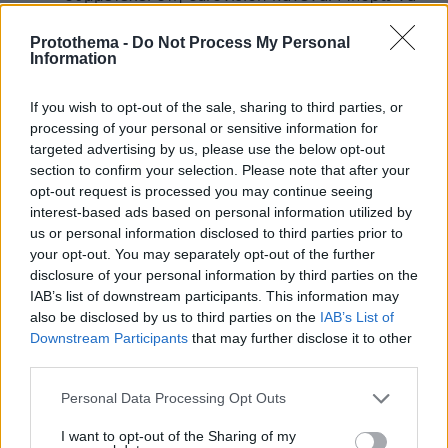
σου πω ότι από την Τρίτη το έχω βάλει στο
repeat το τραγούδι και το ακούω non stop . Θα
Protothema -
Do Not Process My Personal
Information
το ψηφίσω σίγουρα και δεν χρειάζεται να μου
το πει κανείς. Μακάρι να βγει πρώτο για το
αξίζει. Πέρυσι Ελλάδα έδωσε δύο μονάδες ή
If you wish to opt-out of the sale, sharing to third parties, or
κάτι τέτοιο θυμάμαι, για να δούμε φέτος.
processing of your personal or sensitive information for
targeted advertising by us, please use the below opt-out
ΑΠΑΝΤΗΣΗ
section to confirm your selection. Please note that after your
opt-out request is processed you may continue seeing
Σακίλ
interest-based ads based on personal information utilized by
15.05.2026, 23:01
us or personal information disclosed to third parties prior to
Το 12άρι πάει στην Κύπρο από μας . Το ίδιο και
your opt-out. You may separately opt-out of the further
η Κύπρος σε μας . 8άρι ή 10άρι στο Ισραήλ και
disclosure of your personal information by third parties on the
στην Γαλλία .
IAB’s list of downstream participants. This information may
ΑΠΑΝΤΗΣΗ
also be disclosed by us to third parties on the
IAB’s List of
Downstream Participants
that may further disclose it to other
third parties.
Chris
Please note that this website/app uses one or more Google
14.05.2026, 22:39
Personal Data Processing Opt Outs
services and may gather and store information including but
Γιατί δική της βούληση δεν έχει το μπρόκολο; Ούτε
not limited to your visit or usage behaviour. You may click to
I want to opt-out of the Sharing of my
να δώσει μια διπλωματική απάντηση μπορεί για τις