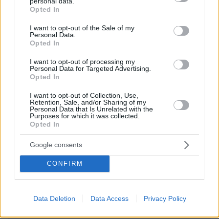
personal data.
grant or deny consent to Google and its third-party tags to
κάμερες;
Opted In
use your data for below specified purposes in below Google
ΑΠΑΝΤΗΣΗ
consent section.
I want to opt-out of the Sale of my
Personal Data.
Opted In
ΦΟΡΤΩΣΗ ΠΕΡΙΣΣΟΤΕΡΩΝ ΣΧΟΛΙΩΝ
I want to opt-out of processing my
Personal Data for Targeted Advertising.
Opted In
ΠΡΟΣΘΗΚΗ ΣΧΟΛΙΟΥ
I want to opt-out of Collection, Use,
Retention, Sale, and/or Sharing of my
Personal Data that Is Unrelated with the
Purposes for which it was collected.
ΌΝΟΜΑ *
Opted In
Google consents
CONFIRM
EMAIL
Data Deletion
Data Access
Privacy Policy