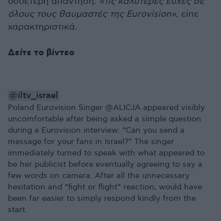
ουδέτερη απάντηση.
«Τις καλύτερες ευχές σε
όλους τους θαυμαστές της Eurovision»
, είπε
χαρακτηριστικά.
Δείτε το βίντεο
@iltv_israel
Poland Eurovision Singer @ALICJA appeared visibly
uncomfortable after being asked a simple question
during a Eurovision interview: “Can you send a
message for your fans in Israel?” The singer
immediately turned to speak with what appeared to
be her publicist before eventually agreeing to say a
few words on camera. After all the unnecessary
hesitation and “fight or flight” reaction, would have
been far easier to simply respond kindly from the
start.