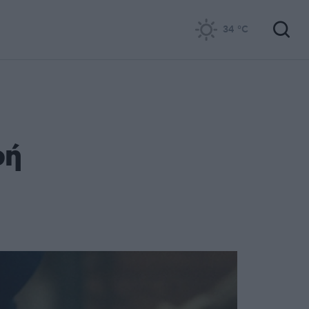
34
°C
ρή