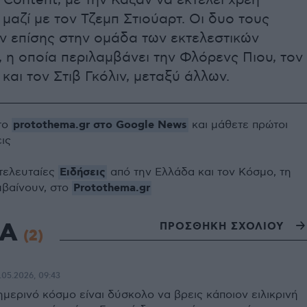
ontent, με την Καζάν να εκτελεί χρέη
μαζί με τον Τζεμπ Στιούαρτ. Οι δυο τους
ν επίσης στην ομάδα των εκτελεστικών
η οποία περιλαμβάνει την Φλόρενς Πιου, τον
 και τον Στιβ Γκόλιν, μεταξύ άλλων.
protothema.gr στο Google News
το
και μάθετε πρώτοι
εις
Ειδήσεις
 τελευταίες
από την Ελλάδα και τον Κόσμο, τη
Protothema.gr
μβαίνουν, στο
ΙΑ
ΠΡΟΣΘΗΚΗ ΣΧΟΛΙΟΥ
(2)
.05.2026, 09:43
ημερινό κόσμο είναι δύσκολο να βρεις κάποιον ειλικρινή