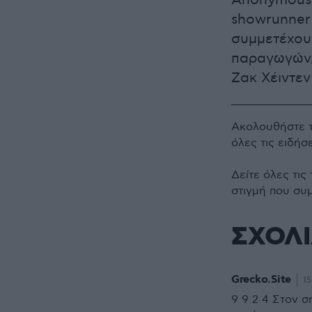
Anonymous C
showrunner 
συμμετέχου
παραγωγών, 
Ζακ Χέιντεν
Ακολουθήστε 
όλες τις ειδήσ
Δείτε όλες τις
στιγμή που συ
ΣΧΟΛ
Grecko.Site
15
9 9 2 4 Στον σ