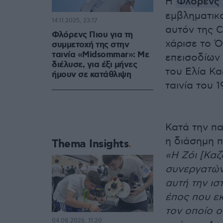
Η
Φλόρενς 
εμβληματικο
14.11.2025, 23:17
αυτόν της 
Φλόρενς Πιου για τη
χάρισε το Ό
συμμετοχή της στην
ταινία «Midsommar»: Με
επεισοδίων 
διέλυσε, για έξι μήνες
του Ελία Κα
ήμουν σε κατάθλιψη
ταινία του 
Κατά την πα
η διάσημη 
Thema Insights
«Η Ζόι [Καζ
συνεργατών
αυτή την ιστ
έπος που εκ
τον οποίο ο
04.08.2026, 11:20