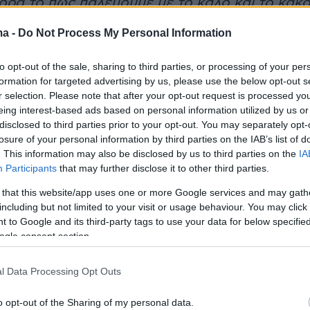
ορά το πώς παλεύουμε με το καλό και το κακ
ι μέσα σε όλους μας. Μέσα από επτά
ma -
Do Not Process My Personal Information
μέρη, αυτή η διαχρονική ιστορία αγγίζει τον
τι σημαίνει να είσαι ζωντανός. Η γραφή είναι
to opt-out of the sale, sharing to third parties, or processing of your per
καστ απίστευτο και το εύρος της παραγωγής
formation for targeted advertising by us, please use the below opt-out s
r selection. Please note that after your opt-out request is processed y
eing interest-based ads based on personal information utilized by us or
disclosed to third parties prior to your opt-out. You may separately opt-
aser
losure of your personal information by third parties on the IAB’s list of
. This information may also be disclosed by us to third parties on the
IA
Participants
that may further disclose it to other third parties.
 that this website/app uses one or more Google services and may gath
including but not limited to your visit or usage behaviour. You may click 
 to Google and its third-party tags to use your data for below specifi
ogle consent section.
l Data Processing Opt Outs
o opt-out of the Sharing of my personal data.