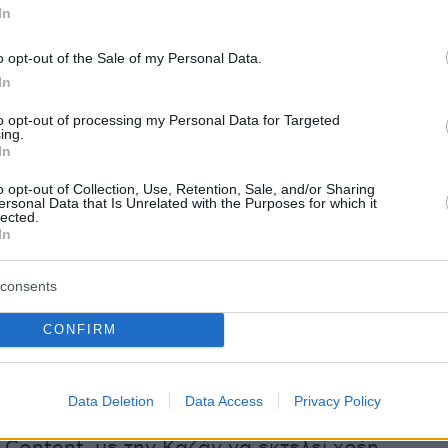
In
o opt-out of the Sale of my Personal Data.
In
to opt-out of processing my Personal Data for Targeted
ing.
In
o opt-out of Collection, Use, Retention, Sale, and/or Sharing
ersonal Data that Is Unrelated with the Purposes for which it
lected.
ξη παραγωγή συμπρωταγωνιστούν επίσης οι
In
Αμποτ και Μάικ Φέιστ ως Adam και Charles
υμμετέχουν οι Χουν Λι, Τρέισι Λετς, Κιάραν
consents
α Πλίμπτον, Τζόζεφ Ζάντα και Τζο 'Αντερς. Την
CONFIRM
ανέλαβαν ο Γκαρθ Ντέιβις και η Λορ ντε
νέρ.
Data Deletion
Data Access
Privacy Policy
αι μια παραγωγή των Fifth Season και