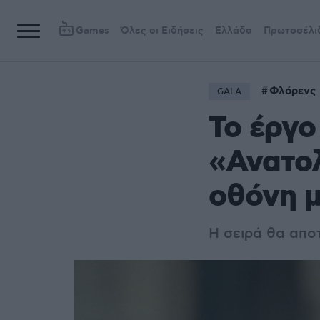
Games
Όλες οι Ειδήσεις
Ελλάδα
Πρωτοσέλι
Φλόρενς 
GALA
Το έργο
«Ανατολ
οθόνη μ
Η σειρά θα αποτ