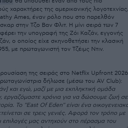
Πιου
θα υποδυθεί έναν από τους πιο
ύς χαρακτήρες της αμερικανικής λογοτεχνίας
Cathy Ames, έναν ρόλο που στο παρελθόν
σκαρ στην Τζο Βαν Φλιτ. Η μίνι σειρά των 7
φέρει την υπογραφή της Ζόι Καζάν, εγγονής
ζάν, ο οποίος είχε σκηνοθετήσει την κλασική
1955, με πρωταγωνιστή τον Τζέιμς Ντιν.
ρουσίαση της σειράς στο Netflix Upfront 2026
πρωταγωνίστρια δήλωσε (μέσω του AV Club):
άν] και εγώ, μαζί με μια εκπληκτική ομάδα
, εργαζόμαστε χρόνια για να δώσουμε ζωή σε
ορία. Το ''East Of Eden'' είναι ένα οικογενειακ
τείνεται σε τρεις γενιές. Αφορά τον τρόπο με
ι επιλογές μας αντηχούν στο πέρασμα του