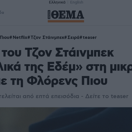
Ελληνικά
English
δα
Πιου
Netflix
Τζον Στάινμπεκ
Σειρά
teaser
 του Τζον Στάινμπεκ
ικά της Εδέμ» στη μικ
ε τη Φλόρενς Πιου
ελείται από επτά επεισόδια - Δείτε το teaser