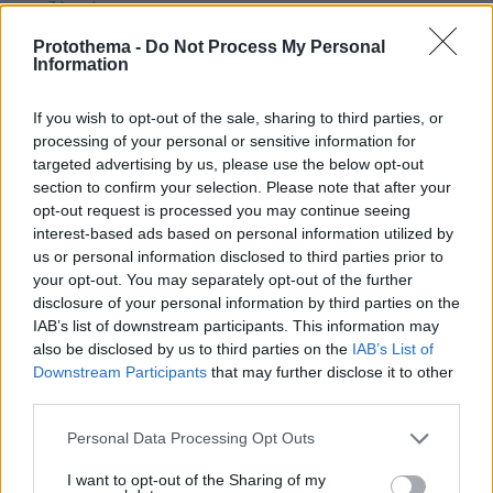
πριν 7 λεπτά
Το λάθος που μπορεί να σου χαλάσει τις διακοπές
Protothema -
Do Not Process My Personal
Information
πριν 7 λεπτά
Συγκρίνουμε τα δύο πιο δημοφιλή ηλεκτρικά - Ποιο
κερδίζει τη μάχη;
If you wish to opt-out of the sale, sharing to third parties, or
processing of your personal or sensitive information for
πριν 8 λεπτά
Περιφέρεια Αττικής: Τα έξι συμπεράσματα για την
targeted advertising by us, please use the below opt-out
ψηφιακή μετάβαση των επιχειρήσεων - Χαρδαλιάς:
section to confirm your selection. Please note that after your
Στηρίζουμε τις παραγωγικές δυνάμεις
opt-out request is processed you may continue seeing
interest-based ads based on personal information utilized by
πριν 8 λεπτά
us or personal information disclosed to third parties prior to
Άγριος καβγάς στη Θήβα: Ρομά πήρε το αυτοκίνητο και
your opt-out. You may separately opt-out of the further
άρχισε να εμβολίζει το ΙΧ ενός αλλοδαπού, δείτε βίντεο
disclosure of your personal information by third parties on the
πριν 8 λεπτά
IAB’s list of downstream participants. This information may
Οικογένεια Πέρεζ Χίλτον για τον αυτοτραυματισμό του
also be disclosed by us to third parties on the
IAB’s List of
σε live στο TikTok: Λίγο πριν από το περιστατικό, τα
Downstream Participants
that may further disclose it to other
παιδιά, η ανιψιά και η αδερφή του ήταν μέσα στο σπίτι
third parties.
Please note that this website/app uses one or more Google
Personal Data Processing Opt Outs
ΔΕΙΤΕ ΟΛΕΣ ΤΙΣ ΕΙΔΗΣΕΙΣ
services and may gather and store information including but
not limited to your visit or usage behaviour. You may click to
I want to opt-out of the Sharing of my