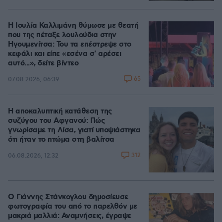
Η Ιουλία Καλλιμάνη θύμωσε με θεατή
που της πέταξε λουλούδια στην
Ηγουμενίτσα: Του τα επέστρεψε στο
κεφάλι και είπε «εσένα σ' αρέσει
αυτό...», δείτε βίντεο
65
07.08.2026, 06:39
Η αποκαλυπτική κατάθεση της
συζύγου του Αφγανού: Πώς
γνωρίσαμε τη Λίσα, γιατί υποψιάστηκα
ότι ήταν το πτώμα στη βαλίτσα
312
06.08.2026, 12:32
Ο Γιάννης Στάνκογλου δημοσίευσε
φωτογραφία του από το παρελθόν με
μακριά μαλλιά: Αναμνήσεις, έγραψε