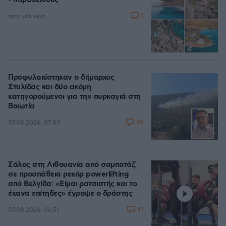
- παράδεισους
1
πριν μία ώρα
Προφυλακίστηκαν ο δήμαρχος
Στυλίδας και δύο ακόμη
κατηγορούμενοι για την πυρκαγιά στη
Βοιωτία
99
07.08.2026, 07:00
Σάλος στη Λιθουανία από σαμποτάζ
σε προσπάθεια ρεκόρ powerlifting
από Βελγίδα: «Είμαι ρατσιστής και το
έκανα επίτηδες» έγραψε ο δράστης
41
07.08.2026, 06:51