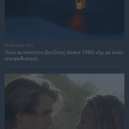
06.08.2026, 19:12
Ποιο αυτοκίνητο βενζίνης έκανε 1.980 χλμ με έναν
ανεφοδιασμό;