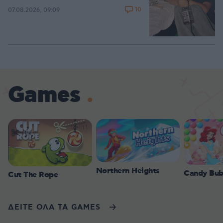
10
07.08.2026, 09:09
Games
Northern Heights
Candy Bub
Cut The Rope
ΔΕΙΤΕ ΟΛΑ ΤΑ GAMES