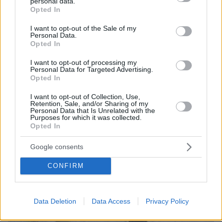
personal data.
grant or deny consent to Google and its third-party tags to
Opted In
use your data for below specified purposes in below Google
ΤΑ ΠΙΟ ΔΗΜΟΦΙΛΗ
consent section.
I want to opt-out of the Sale of my
Personal Data.
Opted In
I want to opt-out of processing my
Personal Data for Targeted Advertising.
Opted In
I want to opt-out of Collection, Use,
Retention, Sale, and/or Sharing of my
Personal Data that Is Unrelated with the
Purposes for which it was collected.
Opted In
Google consents
CONFIRM
Data Deletion
Data Access
Privacy Policy