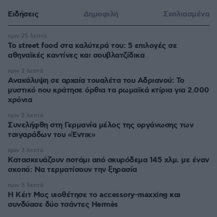
Ειδήσεις
Δημοφιλή
Σχολιασμένα
πριν 25 λεπτά
Το street food στα καλύτερά του: 5 επιλογές σε
αθηναϊκές καντίνες και σουβλατζίδικα
πριν 2 λεπτά
Ανακάλυψη σε αρχαία τουαλέτα του Αδριανού: Το
μυστικό που κράτησε όρθια τα ρωμαϊκά κτίρια για 2.000
χρόνια
πριν 2 λεπτά
Συνελήφθη στη Γερμανία μέλος της οργάνωσης των
τσιγαράδων του «Έντικ»
πριν 3 λεπτά
Κατασκευάζουν ποτάμι από σκυρόδεμα 145 χλμ. με έναν
σκοπό: Να τερματίσουν την ξηρασία
πριν 5 λεπτά
Η Κέιτ Μος υιοθέτησε τo accessory-maxxing και
συνδύασε δύο τσάντες Hermès