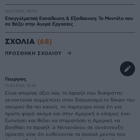
26.07.2026, 09:54
Επαγγελματική Εκπαίδευση & Εξειδίκευση: Το Mοντέλο που
σε Bάζει στην Aγορά Eργασίας
ΣΧΟΛΙΑ
(68)
ΠΡΟΣΘΗΚΗ ΣΧΟΛΙΟΥ
Γεωργιος
13.05.2026, 12:34
Είναι απορίας άξιο πώς το Ισραήλ που διαπράττει
γενοκτονία συμμετέχει στον διαγωνισμό.το δίκαιο του
ισχυρού θα πει κανείς .το παρηγορο είναι ότι για
πρώτη φορά ακόμα και στην Αμερική ο κόσμος έχει
ξυπνήσει και θέλει να σταματήσει η Αμερική να
βοηθάει το Ισραήλ .ο Νετανιάχου σε συνέντευξη
προχτές είπε ότι ευθύνονται τα σοσιαλ μεντια που