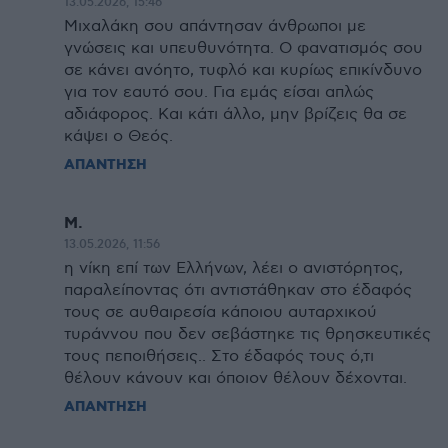
13.05.2026, 15:46
Μιχαλάκη σου απάντησαν άνθρωποι με
γνώσεις και υπευθυνότητα. Ο φανατισμός σου
σε κάνει ανόητο, τυφλό και κυρίως επικίνδυνο
για τον εαυτό σου. Για εμάς είσαι απλώς
αδιάφορος. Και κάτι άλλο, μην βρίζεις θα σε
κάψει ο Θεός.
ΑΠΑΝΤΗΣΗ
Μ.
13.05.2026, 11:56
η νίκη επί των Ελλήνων, λέει ο ανιστόρητος,
παραλείποντας ότι αντιστάθηκαν στο έδαφός
τους σε αυθαιρεσία κάποιου αυταρχικού
τυράννου που δεν σεβάστηκε τις θρησκευτικές
τους πεποιθήσεις.. Στο έδαφός τους ό,τι
θέλουν κάνουν και όποιον θέλουν δέχονται.
ΑΠΑΝΤΗΣΗ