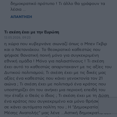
δημοκρατικό πρότυπο ! Τι άλλο θα γράψουν τα
λέσια ...
ΑΠΑΝΤΗΣΗ
Τι σχέση έχει με την Ευρώπη
13.05.2026, 09:23
η χώρα που κυβερνάνε σιωναζί όπως ο Μπεν Γκβιρ
και ο Νετανιάχου. Το θεοκρατικό καθεστώς που
ψήφισε θανατική ποινή μόνο για συγκεκριμένη
εθνική ομάδα ! Μόνο για παλαιστίνιους ! Τι σχέση
έχει αυτό το καθεστώς απαρνταχαιντ με τις αξίες του
Δυτικού πολιτισμού; Τι σχέση έχει με τις δικές μας
αξίες ένα καθεστώς που κάνει γενοκτονία τον 21
αιώνα ; Τι σχέση έχει με πολιτισμό ένα κράτος που
υποστηρίζει ότι του ανήκει μια περιοχή επειδή του
την έταξε ο Θεός ο ίδιος ; Τι σχέση έχει με τη Δύση
ένα κράτος που συγκεκριμένο και μόνο θρήσκευμα
σε κάνει αυτόματα πολίτη του ; Η "Δημοκρατία της
Μέσης Ανατολής" μας λένε ...Αστική δημοκρατία δεν