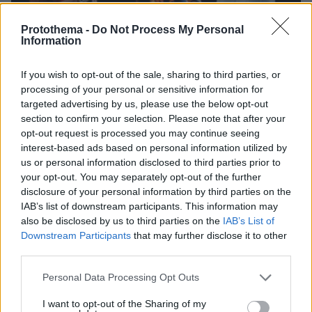
Protothema -
Do Not Process My Personal
Information
If you wish to opt-out of the sale, sharing to third parties, or
processing of your personal or sensitive information for
targeted advertising by us, please use the below opt-out
section to confirm your selection. Please note that after your
opt-out request is processed you may continue seeing
interest-based ads based on personal information utilized by
12.05.2026, 23:55
us or personal information disclosed to third parties prior to
Α’ Ημιτελικός της Eurovision: Στον τελικό του Σαββάτου
πέρασε ο Ακύλας με το «Ferto», δείτε ποιες άλλες χώρες
your opt-out. You may separately opt-out of the further
προκρίθηκαν
disclosure of your personal information by third parties on the
IAB’s list of downstream participants. This information may
also be disclosed by us to third parties on the
IAB’s List of
Thema Insights
Downstream Participants
that may further disclose it to other
third parties.
Please note that this website/app uses one or more Google
Personal Data Processing Opt Outs
services and may gather and store information including but
not limited to your visit or usage behaviour. You may click to
I want to opt-out of the Sharing of my