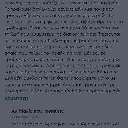
άφωνος για να αποδείξει ότι δεν κάνει προπαγάνδα.
Το τραγούδι δεν βγάζει κανένα μήνυμα πολιτικό/
προπαγανδιστικό , είναι ένα ερωτικό τραγούδι. Το
εκτέλεσε άψογα η φωνή του είναι άψογη άρα ποιο το
πρόβλημα; Είναι ένα νέο παιδί στα 28 με όνειρα για
τη ζωή που συμμετέχει το διαγωνισμό και δικαιούται
ίση ευκαιρία στην αξιολόγηση με βάση το τραγούδι
και όχι την καταγωγή του , όπως όλοι. Αυτός δεν
φταίει που τελικά το Ισραήλ παίρνει μέρος, άς
προσέχαμε στο κάτω κάτω . Από τη στιγμή που πήρε
μέρος και είναι με διαφορά το πιο όμορφο τραγούδι
και η πιο όμορφη παρουσία , τότε ποιο το θέμα σας;
Δηλαδή ομολογείτε ότι θα το απορρίψετε μόνο με
βάση ρατσιστικά κίνητρα;. Λυπάμαι πραγματικά για
όλους σας ,α,λλά το τραγούδι θα βγει πρώτο και ξίδι.
ΑΠΑΝΤΗΣΗ
Αν, Μαρία μου, πιστεύεις
13.05.2026, 11:26
ότι αυτός είναι όμορφος, την επόμενη φορά που