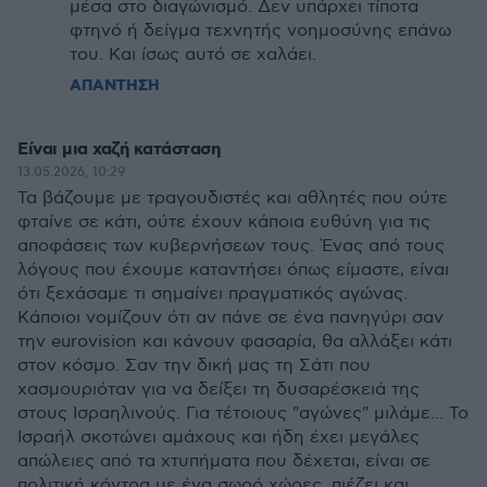
μέσα στο διαγώνισμό. Δεν υπάρχει τίποτα
φτηνό ή δείγμα τεχνητής νοημοσύνης επάνω
του. Και ίσως αυτό σε χαλάει.
ΑΠΑΝΤΗΣΗ
Είναι μια χαζή κατάσταση
13.05.2026, 10:29
Τα βάζουμε με τραγουδιστές και αθλητές που ούτε
φταίνε σε κάτι, ούτε έχουν κάποια ευθύνη για τις
αποφάσεις των κυβερνήσεων τους. Ένας από τους
λόγους που έχουμε καταντήσει όπως είμαστε, είναι
ότι ξεχάσαμε τι σημαίνει πραγματικός αγώνας.
Κάποιοι νομίζουν ότι αν πάνε σε ένα πανηγύρι σαν
την eurovision και κάνουν φασαρία, θα αλλάξει κάτι
στον κόσμο. Σαν την δική μας τη Σάτι που
χασμουριόταν για να δείξει τη δυσαρέσκειά της
στους Ισραηλινούς. Για τέτοιους "αγώνες" μιλάμε... Το
Ισραήλ σκοτώνει αμάχους και ήδη έχει μεγάλες
απώλειες από τα χτυπήματα που δέχεται, είναι σε
πολιτική κόντρα με ένα σωρό χώρες, πιέζει και