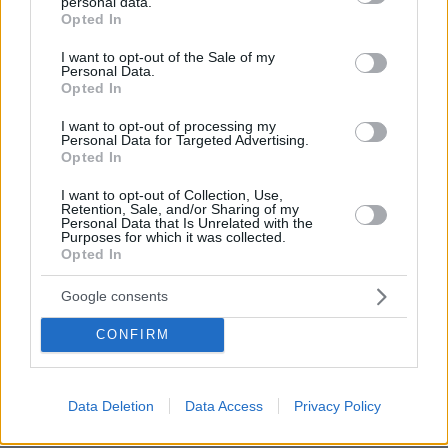
personal data.
grant or deny consent to Google and its third-party tags to
Opted In
use your data for below specified purposes in below Google
consent section.
I want to opt-out of the Sale of my
Personal Data.
Opted In
I want to opt-out of processing my
Personal Data for Targeted Advertising.
Opted In
I want to opt-out of Collection, Use,
Retention, Sale, and/or Sharing of my
Personal Data that Is Unrelated with the
Purposes for which it was collected.
Opted In
Google consents
CONFIRM
27.07.2026, 06:00
Το μέλλον της τεχνολογίας
Data Deletion
Data Access
Privacy Policy
03.08.2026, 10:56
Η Smart φοιτητική κατοικία στην καρδιά της Αθήνας