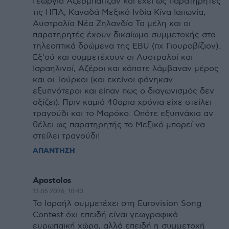
Γεωργία Αζερμπαϊτζάν και έχει ώς παρατηρητές
τις ΗΠΑ, Καναδά Μεξικό Ινδία Κίνα Ιαπωνία,
Αυστραλία Νέα Ζηλανδία Τα μέλη και οι
παρατηρητές έχουν δικαίωμα συμμετοχής στα
τηλεοπτικά δρώμενα της EBU (πχ Γιουροβίζιον).
Εξ'ού και συμμετέχουν οι Αυστραλοί και
Ισραηλινοί, Αζέροι και κάποτε λάμβαναν μέρος
και οι Τούρκοι (και εκείνοι φάνηκαν
εξυπνότεροι και είπαν πως ο διαγωνισμός δεν
αξίζει). Πριν καμιά 40αρια χρόνια είχε στείλει
τραγούδι και το Μαρόκο. Οπότε εξυπνάκια αν
θέλει ως παρατηρητής το Μεξικό μπορεί να
στείλει τραγούδι!
ΑΠΑΝΤΗΣΗ
Apostolos
13.05.2026, 10:43
Το Ισραήλ συμμετέχει στη Eurovision Song
Contest όχι επειδή είναι γεωγραφικά
ευρωπαϊκή χώρα, αλλά επειδή η συμμετοχή