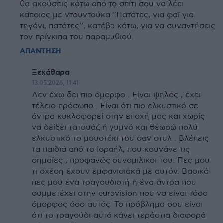
θα ακούσεις κάτω από το σπίτι σου να λέει
κάποιος με ντουντούκα ''Πατάτες, για φαΐ για
τηγάνι, πατάτες'', κατέβα κάτω, για να συναντήσεις
τον πρίγκιπα του παραμυθιού.
ΑΠΑΝΤΗΣΗ
Ξεκάθαρα
13.05.2026, 11:41
Δεν έχω δει πιο όμορφο . Είναι ψηλός , έχει
τέλειο πρόσωπο . Είναι ότι πιο ελκυστικό σε
άντρα κυκλοφορεί στην εποχή μας και χωρίς
να δείξει τατουάζ ή γυμνό και θεωρώ πολύ
ελκυστικό το μουστάκι του σαν στυλ . Βλέπεις
τα παιδιά από το Ισραήλ, που κουνάνε τις
σημαίες , προφανώς συνομιλικοι του. Πες μου
τι σχέση έχουν εμφανισιακά με αυτόν. Βασικά
πες μου ένα τραγουδιστή η ένα άντρα που
συμμετέχει στην eurovision που να είναι τόσο
όμορφος όσο αυτός. Το πρόβλημα σου είναι
ότι το τραγούδι αυτό κάνει τεράστια διαφορά