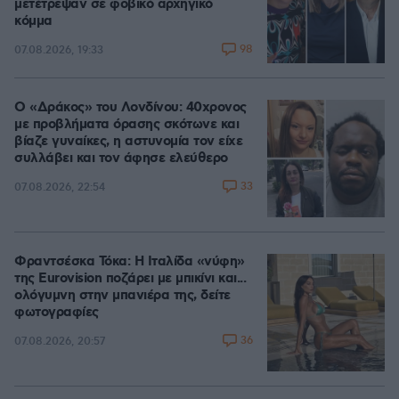
μετέτρεψαν σε φοβικό αρχηγικό
κόμμα
98
07.08.2026, 19:33
Ο «Δράκος» του Λονδίνου: 40χρονος
με προβλήματα όρασης σκότωνε και
βίαζε γυναίκες, η αστυνομία τον είχε
συλλάβει και τον άφησε ελεύθερο
33
07.08.2026, 22:54
Φραντσέσκα Τόκα: Η Ιταλίδα «νύφη»
της Eurovision ποζάρει με μπικίνι και...
ολόγυμνη στην μπανιέρα της, δείτε
φωτογραφίες
36
07.08.2026, 20:57