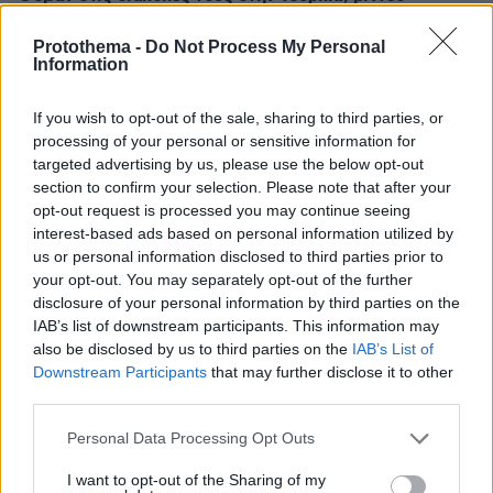
Protothema -
Do Not Process My Personal
ΔΕΙΤΕ ΟΛΕΣ ΤΙΣ ΕΙΔΗΣΕΙΣ
Information
If you wish to opt-out of the sale, sharing to third parties, or
processing of your personal or sensitive information for
ΤΑ ΠΙΟ ΔΗΜΟΦΙΛΗ
targeted advertising by us, please use the below opt-out
section to confirm your selection. Please note that after your
opt-out request is processed you may continue seeing
interest-based ads based on personal information utilized by
us or personal information disclosed to third parties prior to
your opt-out. You may separately opt-out of the further
disclosure of your personal information by third parties on the
IAB’s list of downstream participants. This information may
also be disclosed by us to third parties on the
IAB’s List of
Downstream Participants
that may further disclose it to other
third parties.
Please note that this website/app uses one or more Google
Personal Data Processing Opt Outs
services and may gather and store information including but
not limited to your visit or usage behaviour. You may click to
I want to opt-out of the Sharing of my