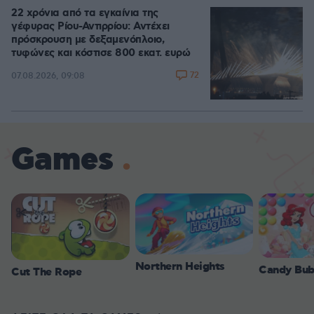
22 χρόνια από τα εγκαίνια της
γέφυρας Ρίου-Αντιρρίου: Αντέχει
πρόσκρουση με δεξαμενόπλοιο,
τυφώνες και κόστισε 800 εκατ. ευρώ
72
07.08.2026, 09:08
Games
Northern Heights
Candy Bub
Cut The Rope