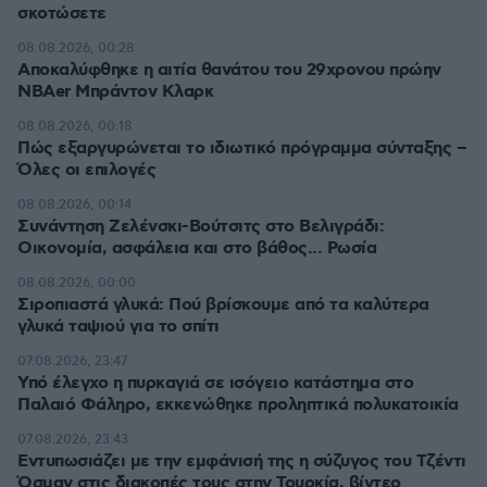
σκοτώσετε
08.08.2026, 00:28
Αποκαλύφθηκε η αιτία θανάτου του 29χρονου πρώην
NBAer Μπράντον Κλαρκ
08.08.2026, 00:18
Πώς εξαργυρώνεται το ιδιωτικό πρόγραμμα σύνταξης –
Όλες οι επιλογές
08.08.2026, 00:14
Συνάντηση Ζελένσκι-Βούτσιτς στο Βελιγράδι:
Οικονομία, ασφάλεια και στο βάθος... Ρωσία
08.08.2026, 00:00
Σιροπιαστά γλυκά: Πού βρίσκουμε από τα καλύτερα
γλυκά ταψιού για το σπίτι
07.08.2026, 23:47
Υπό έλεγχο η πυρκαγιά σε ισόγειο κατάστημα στο
Παλαιό Φάληρο, εκκενώθηκε προληπτικά πολυκατοικία
07.08.2026, 23:43
Εντυπωσιάζει με την εμφάνισή της η σύζυγος του Τζέντι
Όσμαν στις διακοπές τους στην Τουρκία, βίντεο