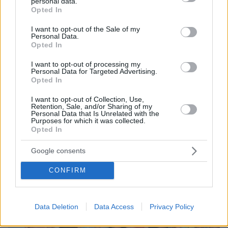
personal data.
grant or deny consent to Google and its third-party tags to
Opted In
use your data for below specified purposes in below Google
consent section.
I want to opt-out of the Sale of my
Personal Data.
Opted In
I want to opt-out of processing my
Personal Data for Targeted Advertising.
Opted In
07.08.2026, 18:22
«Πόσα θέλεις για το κορίτσι;»: Τουρίστας στην
I want to opt-out of Collection, Use,
Κρήτη ζητά... τιμή για να ασελγήσει σε ανήλικη, τι
Retention, Sale, and/or Sharing of my
Personal Data that Is Unrelated with the
καταγγέλλει ο ιδιοκτήτης επιχείρησης
Purposes for which it was collected.
Opted In
Google consents
CONFIRM
Data Deletion
Data Access
Privacy Policy