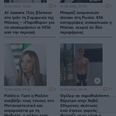
4
1
10.08.2026, 10:08
10.08.2026, 09:33
Al Jazeera: Πώς βλέπουν
Μπαράζ ουκρανικών
στο Ιράν τη Συμφωνία της
drones στη Ρωσία: 456
Μέκκας - «Παράθυρο» για
καταρρίψεις ανακοίνωσε η
να υποχωρήσουν οι ΗΠΑ
Μόσχα, νεκροί σε δύο
από την περιοχή
περιφέρειες
4
27
10.08.2026, 09:20
10.08.2026, 08:48
Politico: Γιατί η Μελόνι
Θρίλερ σε παραθαλάσσιο
ανεβάζει τους τόνους στο
θέρετρο στην Χαβάη,
Μεταναστευτικό και
20χρονος σκότωσε άνδρα
συγκρούεται με τη
ενώ έτρεχε γυμνός -
Μαδρίτη, ο ρόλος ενός
Φώναζε «εγώ είμαι ο