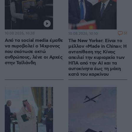
10.08.2026, 10:38
51
10.08.2026, 10:10
Από τα social media έμαθε
The New Yorker: Είναι το
να πυροβολεί ο 14χρονος
μέλλον «Made in China»; Η
που σκότωσε οκτώ
αντεπίθεση της Κίνας
ανθρώπους, λένε οι Αρχές
απειλεί την κυριαρχία των
στην Ταϊλάνδη
ΗΠΑ από την ΑΙ και τα
αυτοκίνητα έως τη μάχη
κατά του καρκίνου