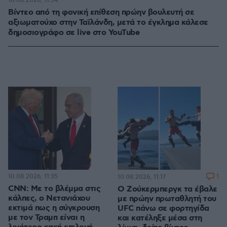
10.08.2026, 11:54
Βίντεο από τη φονική επίθεση πρώην βουλευτή σε
αξιωματούχο στην Ταϊλάνδη, μετά το έγκλημα κάλεσε
δημοσιογράφο σε live στο YouTube
10.08.2026, 11:35
1
10.08.2026, 11:17
CNN: Με το βλέμμα στις
Ο Ζούκερμπεργκ τα έβαλε
κάλπες, ο Νετανιάχου
με πρώην πρωταθλητή του
εκτιμά πως η σύγκρουση
UFC πάνω σε φορτηγίδα
με τον Τραμπ είναι η
και κατέληξε μέσα στη