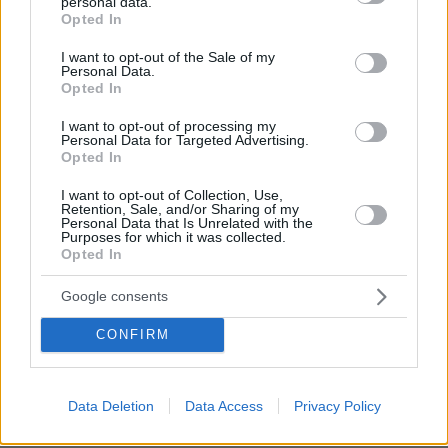
personal data.
grant or deny consent to Google and its third-party tags to
Opted In
use your data for below specified purposes in below Google
Τζόλης, Καρέτσας, Κουλιεράκης: Γιατί
consent section.
η Ευρώπη έδωσε €90 εκατ. για τρία
I want to opt-out of the Sale of my
ταλέντα από την Ελλάδα
Personal Data.
Opted In
22
10.08.2026, 11:00
I want to opt-out of processing my
Personal Data for Targeted Advertising.
Opted In
I want to opt-out of Collection, Use,
Retention, Sale, and/or Sharing of my
Personal Data that Is Unrelated with the
Purposes for which it was collected.
Opted In
Games
Google consents
CONFIRM
Data Deletion
Data Access
Privacy Policy
Northern Heights
Candy Bub
Cut The Rope