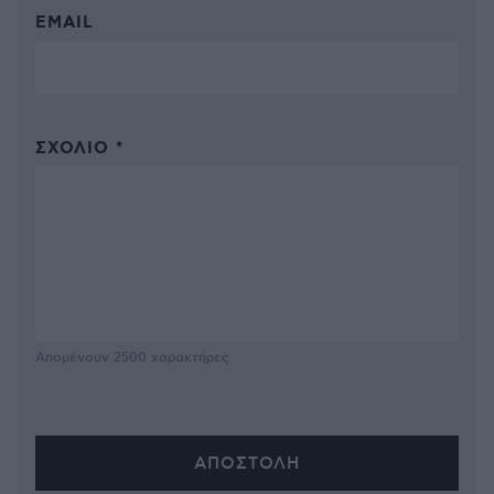
EMAIL
ΣΧΌΛΙΟ *
Απομένουν
2500
χαρακτήρες