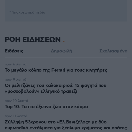
* Υποχρεωτικά πεδία
ΡΟΗ ΕΙΔΗΣΕΩΝ
Ειδήσεις
Δημοφιλή
Σχολιασμένα
πριν 6 λεπτά
Το μεγάλο κόλπο της Ferrari για τους κινητήρες
πριν 9 λεπτά
Οι μελιτζάνες του καλοκαιριού: 15 φαγητά που
«μοσχοβολούν» ελληνικό τραπέζι
πριν 10 λεπτά
Top 10: Τα πιο έξυπνα ζώα στον κόσμο
πριν 11 λεπτά
Σύλληψη 53χρονου στο «Ελ.Βενιζέλος» με δύο
ευρωπαϊκά εντάλματα για ξέπλυμα χρήματος και απάτες