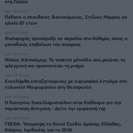
στη Γαλλία
πριν 12 λεπτά
Πέθανε ο σπουδαίος διανοούμενος, Στέλιος Ράμφος σε
ηλικία 87 ετών
πριν 13 λεπτά
Θαλαμηγός προσάραξε σε παραλία στα Κύθηρα, σώος ο
μοναδικός επιβαίνων του σκάφους
πριν 17 λεπτά
Νόσος Αλτσχάιμερ: Το ταπεινό μέταλλο που μειώνει τη
φλεγμονή και προστατεύει τη μνήμη
πριν 23 λεπτά
Συνελήφθη καταζητούμενος με ευρωπαϊκό ένταλμα στο
τελωνείο Μαυροματίου στη Θεσπρωτία
πριν 30 λεπτά
Η Κατερίνα Σακελλαροπούλου στην Επίδαυρο για την
παράσταση Αντιγόνη - Δείτε την εμφάνισή της
πριν 32 λεπτά
ΓΕΕΘΑ: Υπεγράφη το Κοινό Σχέδιο Δράσης Ελλάδας,
Κύπρου, Ιορδανίας για το 2026