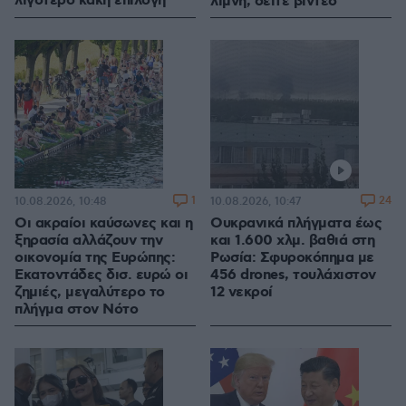
λιγότερο κακή επιλογή
λίμνη, δείτε βίντεο
1
24
10.08.2026, 10:48
10.08.2026, 10:47
Οι ακραίοι καύσωνες και η
Ουκρανικά πλήγματα έως
ξηρασία αλλάζουν την
και 1.600 χλμ. βαθιά στη
οικονομία της Ευρώπης:
Ρωσία: Σφυροκόπημα με
Εκατοντάδες δισ. ευρώ οι
456 drones, τουλάχιστον
ζημιές, μεγαλύτερο το
12 νεκροί
πλήγμα στον Νότο