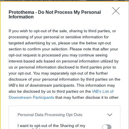
έστειλαν δικηγόρο και «κινδυνεύουν»
με ένα πρόστιμο
Protothema -
Do Not Process My Personal
43
10.08.2026, 11:46
Information
Loaded
:
100.00%
If you wish to opt-out of the sale, sharing to third parties, or
processing of your personal or sensitive information for
Βελτιώθηκε η εικόνα της φωτιάς στον
targeted advertising by us, please use the below opt-out
Κουβαρά: Στο σημείο πάνω από 200
section to confirm your selection. Please note that after your
πυροσβέστες και εναέρια, ζημιές σε
opt-out request is processed you may continue seeing
εργοστάσιο και κτηνοτροφικές
μονάδες
interest-based ads based on personal information utilized by
us or personal information disclosed to third parties prior to
49
10.08.2026, 12:00
your opt-out. You may separately opt-out of the further
Loaded
:
100.00%
disclosure of your personal information by third parties on the
IAB’s list of downstream participants. This information may
Καρυστιανού: Περιμένω αποδείξεις
also be disclosed by us to third parties on the
IAB’s List of
από τον Αυγερινό, θα υπάρξουν
Downstream Participants
that may further disclose it to other
νομικές συνέπειες για όσους δεν
third parties.
εξηγήσουν όσα λένε
Please note that this website/app uses one or more Google
Personal Data Processing Opt Outs
150
10.08.2026, 08:45
services and may gather and store information including but
not limited to your visit or usage behaviour. You may click to
I want to opt-out of the Sharing of my