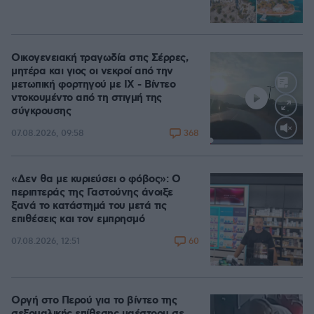
Οικογενειακή τραγωδία στις Σέρρες,
μητέρα και γιος οι νεκροί από την
μετωπική φορτηγού με ΙΧ - Βίντεο
ντοκουμέντο από τη στιγμή της
σύγκρουσης
368
07.08.2026, 09:58
Loaded
:
100.00%
«Δεν θα με κυριεύσει ο φόβος»: Ο
περιπτεράς της Γαστούνης άνοιξε
ξανά το κατάστημά του μετά τις
επιθέσεις και τον εμπρησμό
60
07.08.2026, 12:51
Οργή στο Περού για το βίντεο της
σεξουαλικής επίθεσης μαέστρου σε