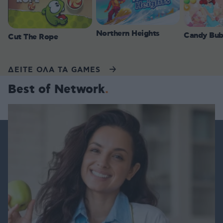
Northern Heights
Candy Bub
Cut The Rope
ΔΕΙΤΕ ΟΛΑ ΤΑ GAMES
Best of Network