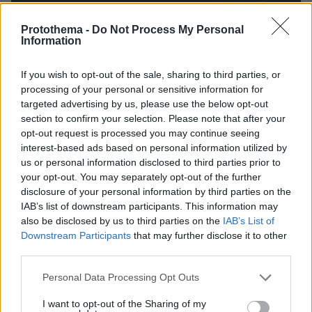
Protothema -
Do Not Process My Personal
Information
If you wish to opt-out of the sale, sharing to third parties, or
processing of your personal or sensitive information for
targeted advertising by us, please use the below opt-out
section to confirm your selection. Please note that after your
opt-out request is processed you may continue seeing
interest-based ads based on personal information utilized by
us or personal information disclosed to third parties prior to
your opt-out. You may separately opt-out of the further
disclosure of your personal information by third parties on the
IAB’s list of downstream participants. This information may
also be disclosed by us to third parties on the
IAB’s List of
Downstream Participants
that may further disclose it to other
third parties.
27.07.2026, 06:00
Το μέλλον της τεχνολογίας
Please note that this website/app uses one or more Google
Personal Data Processing Opt Outs
services and may gather and store information including but
not limited to your visit or usage behaviour. You may click to
I want to opt-out of the Sharing of my
03.08.2026, 10:56