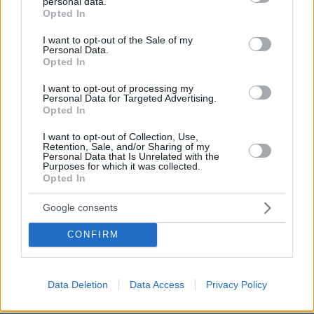
personal data.
grant or deny consent to Google and its third-party tags to
Η Smart φοιτητική κατοικία στην καρδιά της Αθήνας
Opted In
use your data for below specified purposes in below Google
consent section.
I want to opt-out of the Sale of my
26.07.2026, 09:54
Personal Data.
Επαγγελματική Εκπαίδευση & Εξειδίκευση: Το Mοντέλο που
Opted In
σε Bάζει στην Aγορά Eργασίας
I want to opt-out of processing my
Personal Data for Targeted Advertising.
Opted In
ΡΟΗ ΕΙΔΗΣΕΩΝ
I want to opt-out of Collection, Use,
Retention, Sale, and/or Sharing of my
Ειδήσεις
Δημοφιλή
Σχολιασμένα
Personal Data that Is Unrelated with the
Purposes for which it was collected.
Opted In
πριν 5 λεπτά
Δείτε ποια είναι τα λάθη που συνήθως κάνουμε όταν
είμαστε στην παραλία με τον σκύλο μας
Google consents
πριν 5 λεπτά
CONFIRM
Πέντε λόγοι που η Kelly Rutherford έχει την πιο κομψή
καλοκαιρινή γκαρνταρόμπα
πριν 5 λεπτά
Data Deletion
Data Access
Privacy Policy
Ζωμός πλούσιος σε κολλαγόνο