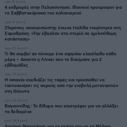
πριν 8 λεπτά
4 εκδρομές στην Πελοπόννησο: Ιδανικοί προορισμοί για
τα Σαββατοκύριακα του καλοκαιριού
πριν 9 λεπτά
21χρονος ναυαγοσώστης έσωσε Ιταλίδα τουρίστρια στη
Σαμοθράκη: «Την έβγαλαν στη στεριά σε ημιλιπόθυμη
κατάσταση»
πριν 15 λεπτά
Τι θα συμβεί αν πίνουμε ένα σφηνάκι ελαιόλαδο κάθε
μέρα – Απαντά η Λίνσει που το δοκίμασε για 2
εβδομάδες
πριν 19 λεπτά
Η Ισπανία σχεδιάζει τις ταφές και προσπαθεί να
ταυτοποιήσει τις σορούς από την εισβολή μεταναστών
στη Θέουτα
πριν 26 λεπτά
Βαγιαννίδης: Το δίδυμο που επιστρέφει για να αλλάξει
τα δεδομένα
πριν 34 λεπτά
Αντόνιο Μπαντέρας για τη σχέση του με τη Μέλανι