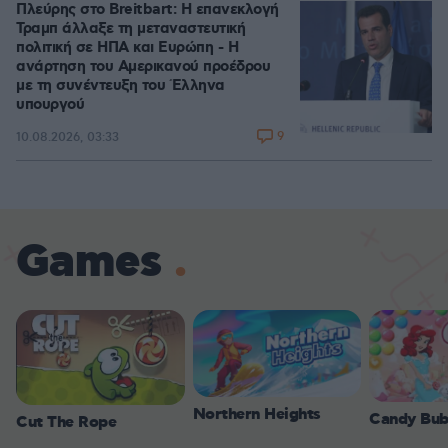
Πλεύρης στο Breitbart: Η επανεκλογή
Τραμπ άλλαξε τη μεταναστευτική
πολιτική σε ΗΠΑ και Ευρώπη - Η
ανάρτηση του Αμερικανού προέδρου
με τη συνέντευξη του Έλληνα
υπουργού
9
10.08.2026, 03:33
Games
Northern Heights
Candy Bub
Cut The Rope