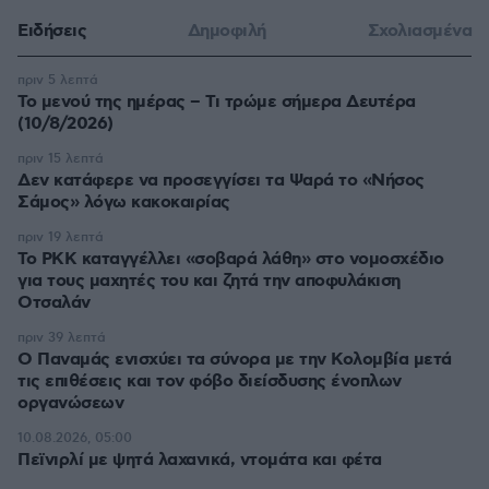
Ειδήσεις
Δημοφιλή
Σχολιασμένα
πριν 5 λεπτά
Το μενού της ημέρας – Τι τρώμε σήμερα Δευτέρα
(10/8/2026)
πριν 15 λεπτά
Δεν κατάφερε να προσεγγίσει τα Ψαρά το «Νήσος
Σάμος» λόγω κακοκαιρίας
πριν 19 λεπτά
Το PKK καταγγέλλει «σοβαρά λάθη» στο νομοσχέδιο
για τους μαχητές του και ζητά την αποφυλάκιση
Οτσαλάν
πριν 39 λεπτά
O Παναμάς ενισχύει τα σύνορα με την Κολομβία μετά
τις επιθέσεις και τον φόβο διείσδυσης ένοπλων
οργανώσεων
10.08.2026, 05:00
Πεϊνιρλί με ψητά λαχανικά, ντομάτα και φέτα