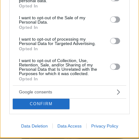
personal data.
grant or deny consent to Google and its third-party tags to
Opted In
use your data for below specified purposes in below Google
consent section.
I want to opt-out of the Sale of my
Personal Data.
Opted In
09.08.2026, 22:48
I want to opt-out of processing my
Τη Υπερμάχω: Η νύχτα του Αυγούστου πριν από
Personal Data for Targeted Advertising.
1.400 χρόνια, που γέννησε τον Ακάθιστο Ύμνο
Opted In
I want to opt-out of Collection, Use,
Retention, Sale, and/or Sharing of my
Personal Data that Is Unrelated with the
Purposes for which it was collected.
Opted In
Google consents
CONFIRM
Data Deletion
Data Access
Privacy Policy