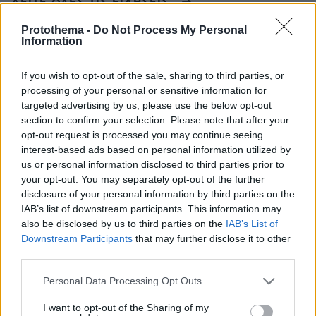
ΔΕΙΤΕ ΟΛΕΣ ΤΙΣ ΕΙΔΗΣΕΙΣ
Protothema -
Do Not Process My Personal
Information
ΤΑ ΠΙΟ ΔΗΜΟΦΙΛΗ
If you wish to opt-out of the sale, sharing to third parties, or
processing of your personal or sensitive information for
targeted advertising by us, please use the below opt-out
section to confirm your selection. Please note that after your
opt-out request is processed you may continue seeing
interest-based ads based on personal information utilized by
us or personal information disclosed to third parties prior to
your opt-out. You may separately opt-out of the further
disclosure of your personal information by third parties on the
IAB’s list of downstream participants. This information may
also be disclosed by us to third parties on the
IAB’s List of
Downstream Participants
that may further disclose it to other
third parties.
Please note that this website/app uses one or more Google
Personal Data Processing Opt Outs
services and may gather and store information including but
not limited to your visit or usage behaviour. You may click to
I want to opt-out of the Sharing of my