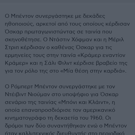
Ο Μπέντον συνεργάστηκε με δεκάδες
ηθοποιούς, αρκετοί από τους οποίους κέρδισαν
Όσκαρ πρωταγωνιστώντας σε ταινία που
σκηνοθέτησε. Ο Ντάστιν Χόφμαν και η Μέριλ
Στριπ κέρδισαν ο καθένας Όσκαρ για τις
ερμηνείες τους στην ταινία «Κράμερ εναντίον
Κράμερ» και η Σάλι Φιλντ κέρδισε βραβείο της
για τον ρόλο της στο «Μία θέση στην καρδιά».
Ο Ρόμπερτ Μπέντον συνεργάστηκε με τον
Ντέιβιντ Νιούμαν στο υποψήφιο για Όσκαρ
σενάριο της ταινίας «Μπόνι και Κλάιντ», η
οποία επαναπροσδιόρισε τον αμερικανικό
κινηματογράφο τη δεκαετία του 1960. Οι
δρόμοι των δύο συναντήθηκαν ενώ ο Μπέντον
ήταν καλλιτεχνικός διευθυντής στο περιοδικό