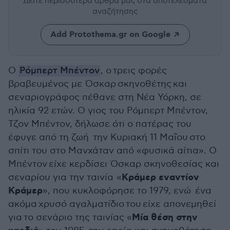
Δείτε περισσότερα άρθρα μας
στα αποτελέσματα
αναζήτησης
Add Protothema.gr on Google
Ο
Ρόμπερτ Μπέντον
, ο
τρεις φορές
βραβευμένος με Όσκαρ
σκηνοθέτης και
σεναριογράφος πέθανε στη Νέα Υόρκη, σε
ηλικία 92 ετών. Ο γιος του Ρόμπερτ Μπέντον,
Τζον Μπέντον, δήλωσε ότι ο πατέρας του
έφυγε από τη ζωή την Κυριακή 11 Μαΐου στο
σπίτι του στο Μανχάταν από «φυσικά αίτια». Ο
Μπέντον είχε κερδίσει Όσκαρ σκηνοθεσίας και
Κράμερ εναντίον
σεναρίου για την ταινία «
Κράμερ
», που κυκλοφόρησε το 1979, ενώ ένα
ακόμα χρυσό αγαλματίδιο του είχε απονεμηθεί
Μία θέση στην
για το σενάριο της ταινίας «