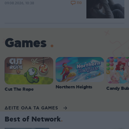
110
09.08.2026, 10:38
Games
Northern Heights
Candy Bub
Cut The Rope
ΔΕΙΤΕ ΟΛΑ ΤΑ GAMES
Best of Network