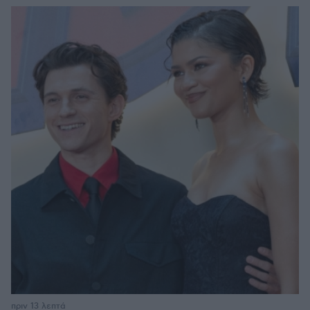
πριν 13 λεπτά