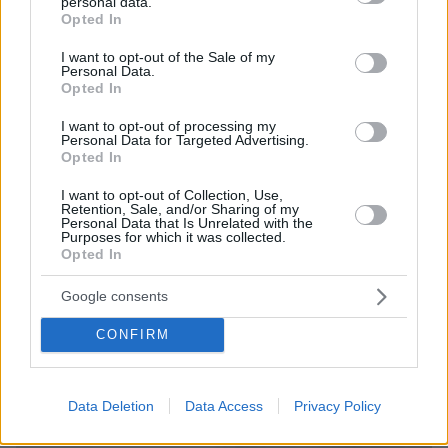
personal data.
grant or deny consent to Google and its third-party tags to
Opted In
use your data for below specified purposes in below Google
consent section.
I want to opt-out of the Sale of my
Personal Data.
Opted In
I want to opt-out of processing my
Personal Data for Targeted Advertising.
Opted In
09.08.2026, 10:51
Ασθενής ξυλοκόπησε νοσηλεύτρια στα Επείγοντα
I want to opt-out of Collection, Use,
Retention, Sale, and/or Sharing of my
του Ερυθρού Σταυρού, την άρπαξε από τα μαλλιά
Personal Data that Is Unrelated with the
και τη χτύπησε σε πόρτες - Τι καταγγέλλει η
Purposes for which it was collected.
ΠΟΕΔΗΝ
Opted In
Google consents
CONFIRM
Data Deletion
Data Access
Privacy Policy