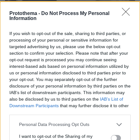
Loaded
:
100.00%
Protothema -
Do Not Process My Personal
09.08.2026, 14:15
Information
Η Πολιτική Αεροπορία διαπίστωσε κενό στον νόμο
όταν ένας... απίθανος τύπος προσγείωσε το
ελικόπτερό του στο Σαρακήνικο με εκατοντάδες
If you wish to opt-out of the sale, sharing to third parties, or
λουόμενους - Παρέμβαση Εισαγγελέα
processing of your personal or sensitive information for
targeted advertising by us, please use the below opt-out
section to confirm your selection. Please note that after your
opt-out request is processed you may continue seeing
interest-based ads based on personal information utilized by
us or personal information disclosed to third parties prior to
your opt-out. You may separately opt-out of the further
disclosure of your personal information by third parties on the
IAB’s list of downstream participants. This information may
also be disclosed by us to third parties on the
IAB’s List of
Downstream Participants
that may further disclose it to other
third parties.
Please note that this website/app uses one or more Google
Personal Data Processing Opt Outs
services and may gather and store information including but
not limited to your visit or usage behaviour. You may click to
I want to opt-out of the Sharing of my