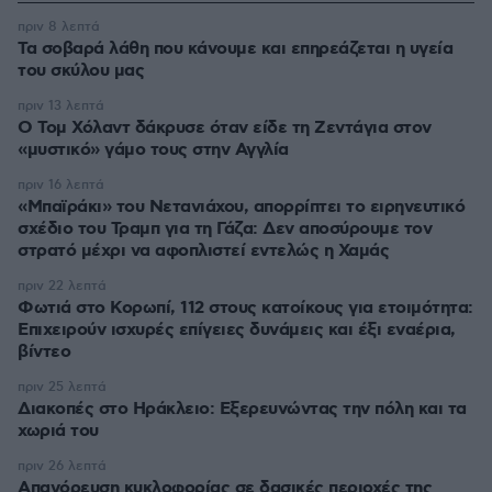
πριν 8 λεπτά
Τα σοβαρά λάθη που κάνουμε και επηρεάζεται η υγεία
του σκύλου μας
πριν 13 λεπτά
Ο Τομ Χόλαντ δάκρυσε όταν είδε τη Ζεντάγια στον
«μυστικό» γάμο τους στην Αγγλία
πριν 16 λεπτά
«Μπαϊράκι» του Νετανιάχου, απορρίπτει το ειρηνευτικό
σχέδιο του Τραμπ για τη Γάζα: Δεν αποσύρουμε τον
στρατό μέχρι να αφοπλιστεί εντελώς η Χαμάς
πριν 22 λεπτά
Φωτιά στο Κορωπί, 112 στους κατοίκους για ετοιμότητα:
Επιχειρούν ισχυρές επίγειες δυνάμεις και έξι εναέρια,
βίντεο
πριν 25 λεπτά
Διακοπές στο Ηράκλειο: Εξερευνώντας την πόλη και τα
χωριά του
πριν 26 λεπτά
Απαγόρευση κυκλοφορίας σε δασικές περιοχές της