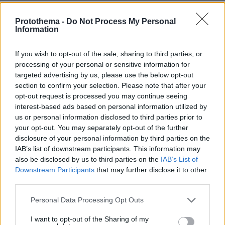
Ψυχιατρος
Protothema -
Do Not Process My Personal
01.01.2025, 14:16
Information
Πολυ καλες πελατισσες και οι δυο
ΑΠΑΝΤΗΣΗ
If you wish to opt-out of the sale, sharing to third parties, or
processing of your personal or sensitive information for
targeted advertising by us, please use the below opt-out
section to confirm your selection. Please note that after your
opt-out request is processed you may continue seeing
Η γρια
interest-based ads based on personal information utilized by
us or personal information disclosed to third parties prior to
01.01.2025, 14:13
your opt-out. You may separately opt-out of the further
Εχει βαρέσει ασχημα
disclosure of your personal information by third parties on the
ΑΠΑΝΤΗΣΗ
IAB’s list of downstream participants. This information may
also be disclosed by us to third parties on the
IAB’s List of
Downstream Participants
that may further disclose it to other
ΠΡΟΣΘΗΚΗ ΣΧΟΛΙΟΥ
third parties.
Please note that this website/app uses one or more Google
ΌΝΟΜΑ *
Personal Data Processing Opt Outs
services and may gather and store information including but
not limited to your visit or usage behaviour. You may click to
I want to opt-out of the Sharing of my