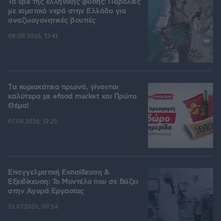
Τα spa της ελληνικής φύσης: Παραλίες
με ιαματικά νερά στην Ελλάδα για
αναζωογονητικές βουτιές
08.08.2026, 13:41
Tα κυριακάτικα πρωινά, γίνονται
καλύτερα με efood market και Πρώτο
Θέμα!
07.08.2026, 12:25
Επαγγελματική Εκπαίδευση &
Εξειδίκευση: Το Mοντέλο που σε Bάζει
στην Aγορά Eργασίας
26.07.2026, 09:54