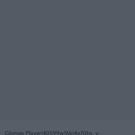
Glomex Player(40599w16ki4e70hs, v-