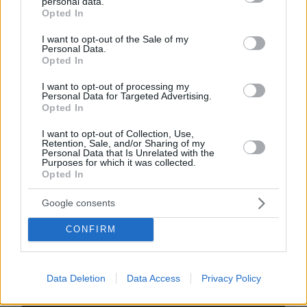
personal data.
grant or deny consent to Google and its third-party tags to
Opted In
use your data for below specified purposes in below Google
consent section.
I want to opt-out of the Sale of my
EMAIL
Personal Data.
Opted In
I want to opt-out of processing my
Personal Data for Targeted Advertising.
Opted In
ΣΧΌΛΙΟ *
I want to opt-out of Collection, Use,
Retention, Sale, and/or Sharing of my
Personal Data that Is Unrelated with the
Purposes for which it was collected.
Opted In
Google consents
CONFIRM
Απομένουν
2500
χαρακτήρες
Data Deletion
Data Access
Privacy Policy