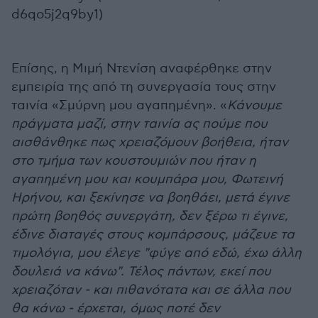
d6qo5j2q9by1)
Επίσης, η Μιμή Ντενίση αναφέρθηκε στην
εμπειρία της από τη συνεργασία τους στην
ταινία «Σμύρνη μου αγαπημένη». «
Κάνουμε
πράγματα μαζί, στην ταινία ας πούμε που
αισθάνθηκε πως χρειαζόμουν βοήθεια, ήταν
στο τμήμα των κουστουμιών που ήταν η
αγαπημένη μου και κουμπάρα μου, Φωτεινή
Ηρήνου, και ξεκίνησε να βοηθάει, μετά έγινε
πρώτη βοηθός συνεργάτη, δεν ξέρω τι έγινε,
έδινε διαταγές στους κομπάρσους, μάζευε τα
τιμολόγια, μου έλεγε "φύγε από εδώ, έχω άλλη
δουλειά να κάνω". Τέλος πάντων, εκεί που
χρειαζόταν - και πιθανότατα και σε άλλα που
θα κάνω - έρχεται, όμως ποτέ δεν