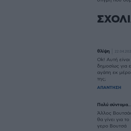
στιγμή που συ
ΣΧΟΛ
θλίψη
22.04.2024
Ok! Αυτή είνα
δημοσίως για 
αγάπη εκ μέρου
της;
ΑΠΑΝΤΗΣΗ
Πολύ σύντομα..
Άλλος Βουτσάς 
θα γίνει για τ
γερο Βουτσά