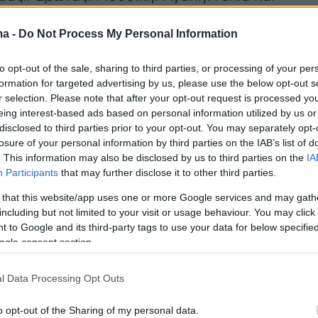
δη και Σταύρος. Εμπειρίες. Αγωνίες. Λύπες και
ma -
Do Not Process My Personal Information
Οικογένεια. Φίλοι. Δώρα της ζωής. Μαζί».
to opt-out of the sale, sharing to third parties, or processing of your per
μοσίευση:
formation for targeted advertising by us, please use the below opt-out s
r selection. Please note that after your opt-out request is processed y
eing interest-based ads based on personal information utilized by us or
disclosed to third parties prior to your opt-out. You may separately opt-
losure of your personal information by third parties on the IAB’s list of
. This information may also be disclosed by us to third parties on the
IA
Participants
that may further disclose it to other third parties.
 that this website/app uses one or more Google services and may gath
including but not limited to your visit or usage behaviour. You may click 
 to Google and its third-party tags to use your data for below specifi
ogle consent section.
l Data Processing Opt Outs
o opt-out of the Sharing of my personal data.