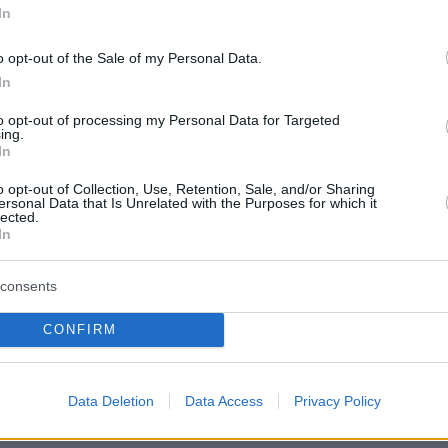
In
o opt-out of the Sale of my Personal Data.
View this post on Instagram
In
to opt-out of processing my Personal Data for Targeted
ing.
In
o opt-out of Collection, Use, Retention, Sale, and/or Sharing
ersonal Data that Is Unrelated with the Purposes for which it
lected.
In
consents
CONFIRM
A post shared by Iro Saia (@irosaia4)
Data Deletion
Data Access
Privacy Policy