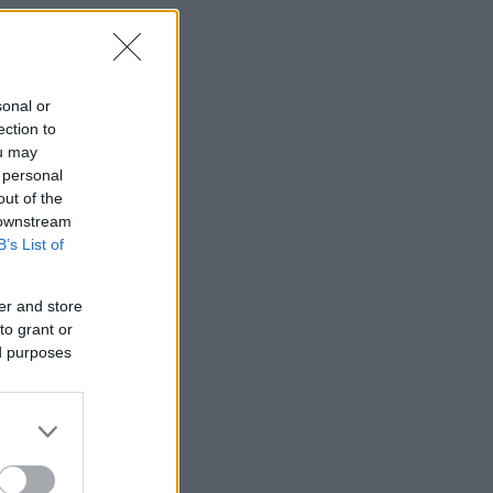
sonal or
ection to
ou may
 personal
out of the
 downstream
B’s List of
er and store
to grant or
ed purposes