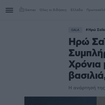
Games
Όλες οι Ειδήσεις
Ελλάδα
Πρωτοσέλι
Ηρώ Σαΐα
GALA
Ηρώ Σαΐ
Συμπλήρ
Χρόνια 
βασιλιά
Η ανάρτησή της 