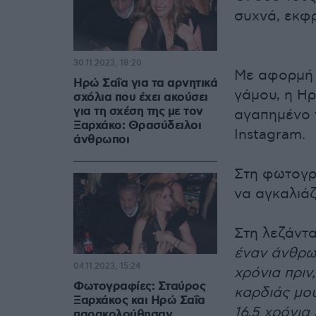
συχνά, εκφ
30.11.2023, 18:20
Με αφορμή 
Ηρώ Σαΐα για τα αρνητικά
γάμου, η Ηρ
σχόλια που έχει ακούσει
για τη σχέση της με τον
αγαπημένο 
Ξαρχάκο: Θρασύδειλοι
Instagram.
άνθρωποι
Στη φωτογρ
να αγκαλιάζ
Στη λεζάντ
έναν άνθρω
04.11.2023, 15:24
χρόνια πριν
Φωτογραφίες: Σταύρος
καρδιάς μου
Ξαρχάκος και Ηρώ Σαΐα
16,5 χρόνια
παρακολούθησαν