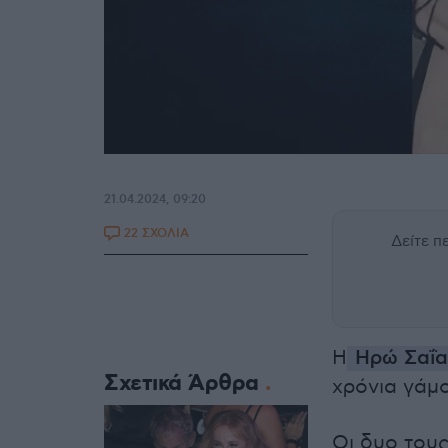
21.04.2024, 09:20
22 ΣΧΟΛΙΑ
Δείτε 
H
Ηρώ Σαΐα
Σχετικά Άρθρα
χρόνια γάμο
Οι δυο του