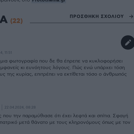
Protothema.gr
μβαίνουν, στο
ΙΑ
ΠΡΟΣΘΗΚΗ ΣΧΟΛΙΟΥ
(22)
, 11:51
ι μια φωτογραφία που δε θα έπρεπε να κυκλοφορήσει
εμφανείς κι ευνόητους λόγους. Πώς ενώ υπάρχει τόση
ς της κυρίας, επιτρέπει να εκτίθεται τόσο ο άνθρωπός
22.04.2024, 08:28
που την παραμύθιασε ότι έχει λεφτά και σπίτια. Σφαγή
ο πατρικό μετά θάνατο με τους κληρονόμους όπως με τον