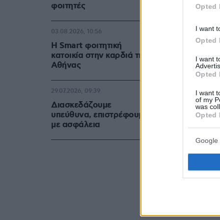
φοιτητές
Opted 
I want t
03.08.2026, 10:56
Opted 
Η Smart φοιτητική
κατοικία στην καρδιά της
I want 
Αθήνας
Advertis
Opted 
29.07.2026, 09:39
I want t
of my P
Διασκεδάζουμε
was col
υπεύθυνα, επιστρέφουμε
Opted 
με ασφάλεια
Google 