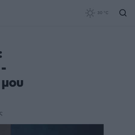
30
°C
:
-
 μου
ς