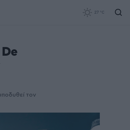
27
°C
 De
υποδυθεί τον