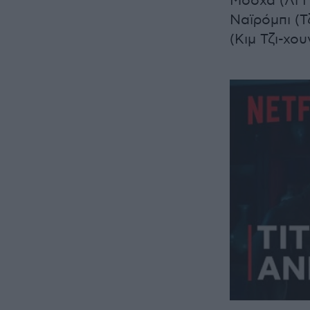
Μόσχα (Λι Γ
Ναϊρόμπι (Τζ
(Κιμ Τζι-χου