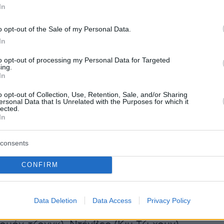
In
που είχε κυκλοφορήσει πριν καιρό, βλέπουμε
o opt-out of the Sale of my Personal Data.
τή, που υποδύεται ο
Γιου Τζι-τάε
, μπροστά απ
In
 γεμάτο μοναδικές μάσκες, τόσο παραδοσιακέ
to opt-out of processing my Personal Data for Targeted
ing.
 όσο και τη θρυλική μάσκα του Σαλβαδόρ
In
ην πρωτότυπη ισπανική σειρά. Καθώς
o opt-out of Collection, Use, Retention, Sale, and/or Sharing
ια να επιλέξει τη μάσκα-σύμβολο της ληστείας,
ersonal Data that Is Unrelated with the Purposes for which it
lected.
υ ακολουθεί αποκαλύπτει στους θεατές την
In
ογή του Καθηγητή.
consents
αζί με τη Σέον Γουτζίν, την αρχηγό της ομάδας
CONFIRM
 κρίσεων και διαπραγμάτευσης που υποδύεται
ζίν
, βλέπουμε για πρώτη φορά τις εικόνες των
ν της ομάδας μαζί με το παρωνύμιό τους:
Data Deletion
Data Access
Privacy Policy
αρκ Χάε-σου), Τόκιο (Τζαν Τζονγκ-σέο),