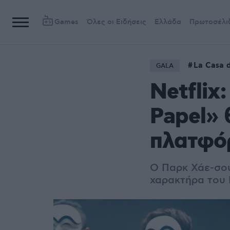
Games
Όλες οι Ειδήσεις
Ελλάδα
Πρωτοσέλι
La Casa 
GALA
Netflix
Papel» 
πλατφόρ
Ο Παρκ Χάε-σου
χαρακτήρα του Μ