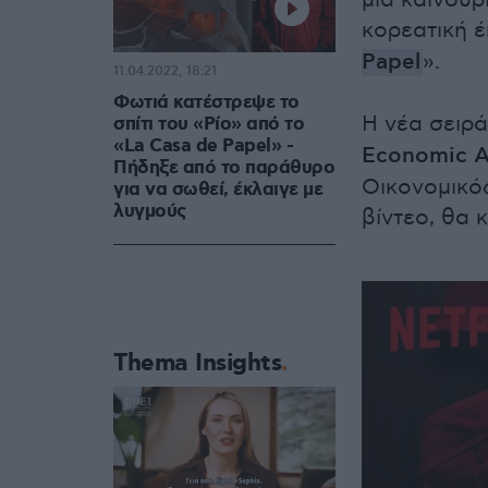
μια καινούρ
κορεατική έ
Papel
».
11.04.2022, 18:21
Φωτιά κατέστρεψε το
Η νέα σειρά
σπίτι του «Ρίο» από το
«La Casa de Papel» -
Economic A
Πήδηξε από το παράθυρο
Οικονομικό
για να σωθεί, έκλαιγε με
λυγμούς
βίντεο, θα 
Thema Insights