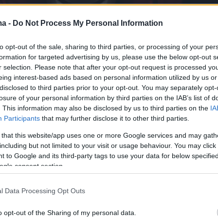
ma -
Do Not Process My Personal Information
to opt-out of the sale, sharing to third parties, or processing of your per
formation for targeted advertising by us, please use the below opt-out s
r selection. Please note that after your opt-out request is processed y
eing interest-based ads based on personal information utilized by us or
disclosed to third parties prior to your opt-out. You may separately opt-
losure of your personal information by third parties on the IAB’s list of
. This information may also be disclosed by us to third parties on the
IA
Participants
that may further disclose it to other third parties.
 σειρά θα αφηγείται την ιστορία ενός άντρα μ
κανότητες στη στρατηγική και της ταλαντούχας
 that this website/app uses one or more Google services and may gath
including but not limited to your visit or usage behaviour. You may click 
 –αποτελούμενης από κορυφαίους ληστές–
 to Google and its third-party tags to use your data for below specifi
θούν να κάνουν μια άνευ προηγουμένου
ogle consent section.
ν κορεάτικη χερσόνησο. Η υπόθεση θα είναι
απροσδόκητες εκπλήξεις και ανατροπές, καθώ
l Data Processing Opt Outs
ροδοτεί μια κατάσταση ομηρίας,
o opt-out of the Sharing of my personal data.
ζοντας παράλληλα ανεξήγητες δυσκολίες.