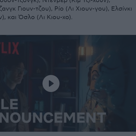
ουόν-τζονγκ), Ντένβερ (Κιμ Τζι-χουν),
ανγκ Γιουν-τζου), Ρίο (Λι Χιουν-γου), Ελσίνκι
ν), και Όσλο (Λι Κιου-χο).