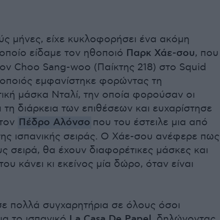
ύς μήνες, είχε κυκλοφορήσει ένα ακόμη
 οποίο είδαμε τον ηθοποιό
Παρκ Χάε-σου
, που
ον Choo Sang-woo (Παίκτης 218) στο Squid
οποιός εμφανίστηκε φορώντας τη
ική μάσκα Νταλί, την οποία φορούσαν οι
 τη διάρκεια των επιθέσεων και ευχαρίστησε
 τον
Πέδρο Αλόνσο
που του έστειλε μια από
της ισπανικής σειράς. Ο Χάε-σου ανέφερε πως
υς σειρά, θα έχουν διαφορέτικες μάσκες και
του κάνει κι εκείνος μία δώρο, όταν είναι
σε πολλά συγχαρητήρια σε όλους όσοι
ια το ισπανικό
La Casa De Papel,
δηλώνοντας