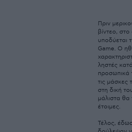
Πριν μερικο
βίντεο, στο
υποδύεται τ
Game. Ο ηθ
χαρακτηριστ
ληστές κατά
προσωπικά
τις μάσκες 
στη δική το
μάλιστα θα 
έτοιμες.
Τέλος, έδω
δούλεψαν γ