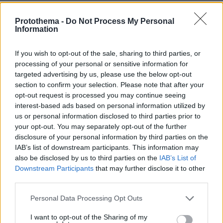
Άλογα χορεύουν πάνω σε σπασμένα
μπουκάλια στη Λέσβο - A Promise to
Protothema -
Do Not Process My Personal
Animals: «Όταν η κριτική σε ένα έθιμο
Information
θεωρείται επίθεση σε έναν τόπο»
If you wish to opt-out of the sale, sharing to third parties, or
32
09.08.2026, 11:37
processing of your personal or sensitive information for
targeted advertising by us, please use the below opt-out
section to confirm your selection. Please note that after your
opt-out request is processed you may continue seeing
Games
interest-based ads based on personal information utilized by
us or personal information disclosed to third parties prior to
your opt-out. You may separately opt-out of the further
disclosure of your personal information by third parties on the
IAB’s list of downstream participants. This information may
also be disclosed by us to third parties on the
IAB’s List of
Downstream Participants
that may further disclose it to other
third parties.
Northern Heights
Candy Bub
Cut The Rope
Please note that this website/app uses one or more Google
Personal Data Processing Opt Outs
services and may gather and store information including but
not limited to your visit or usage behaviour. You may click to
I want to opt-out of the Sharing of my