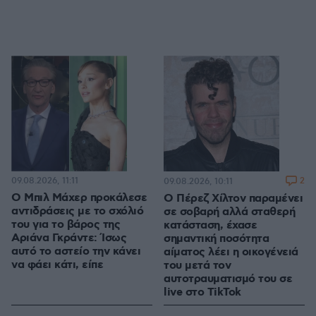
09.08.2026, 11:11
2
09.08.2026, 10:11
Ο Μπιλ Μάχερ προκάλεσε
Ο Πέρεζ Χίλτον παραμένει
αντιδράσεις με το σχόλιό
σε σοβαρή αλλά σταθερή
του για το βάρος της
κατάσταση, έχασε
Αριάνα Γκράντε: Ίσως
σημαντική ποσότητα
αυτό το αστείο την κάνει
αίματος λέει η οικογένειά
να φάει κάτι, είπε
του μετά τον
αυτοτραυματισμό του σε
live στο TikTok