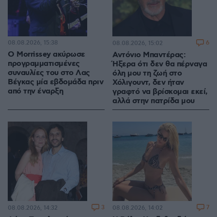
08.08.2026, 15:38
6
08.08.2026, 15:02
Ο Morrissey ακύρωσε
Αντόνιο Μπαντέρας:
προγραμματισμένες
Ήξερα ότι δεν θα πέρναγα
συναυλίες του στο Λας
όλη μου τη ζωή στο
Βέγκας μία εβδομάδα πριν
Χόλιγουντ, δεν ήταν
από την έναρξη
γραφτό να βρίσκομαι εκεί,
αλλά στην πατρίδα μου
3
7
08.08.2026, 14:32
08.08.2026, 14:02