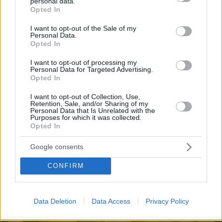
personal data.
ΔΕΙΤΕ ΟΛΑ ΤΑ GAMES
grant or deny consent to Google and its third-party tags to
Opted In
use your data for below specified purposes in below Google
Best of Network
consent section.
I want to opt-out of the Sale of my
Personal Data.
Opted In
I want to opt-out of processing my
Personal Data for Targeted Advertising.
Opted In
I want to opt-out of Collection, Use,
Retention, Sale, and/or Sharing of my
Personal Data that Is Unrelated with the
Purposes for which it was collected.
Opted In
Google consents
CONFIRM
Data Deletion
Data Access
Privacy Policy