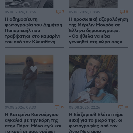
7
8
09.08.2026, 08:56
09.08.2026, 08:45
Η αδημοσίευτη
Η προσωπική εξομολόγηση
φωτογραφία του Δημήτρη
της Μέριλιν Μονρόε σε
Παπαμιχαήλ που
Έλληνα δημοσιογράφο:
τραβήχτηκε στο καμαρίνι
«Θα ήθελα να είχα
του από τον Κλεισθένη
γεννηθεί στη χώρα σας»
15
18
09.08.2026, 08:33
08.08.2026, 22:26
Η Κατερίνα Καινούργιου
Η Ελίζαμπεθ Ελέτσι πήρε
αγκαλιά με την κόρη της
ευχή για το μωρό της, οι
στην Πάρο: Μόνο εγώ και
φωτογραφίες από τον
το κορίτσι μου, γράφει
Άγιο Νεκτάριο