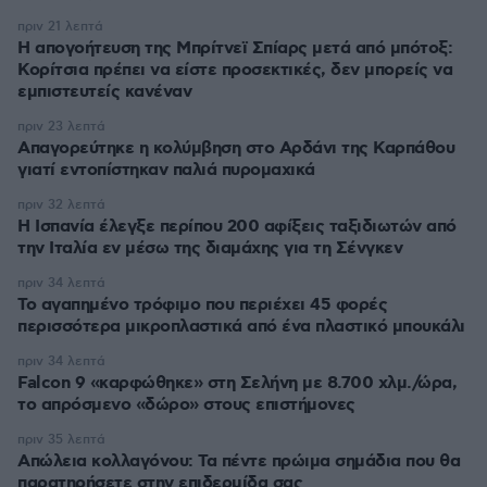
πριν 21 λεπτά
Η απογοήτευση της Μπρίτνεϊ Σπίαρς μετά από μπότοξ:
Κορίτσια πρέπει να είστε προσεκτικές, δεν μπορείς να
εμπιστευτείς κανέναν
πριν 23 λεπτά
Απαγορεύτηκε η κολύμβηση στο Αρδάνι της Καρπάθου
γιατί εντοπίστηκαν παλιά πυρομαχικά
πριν 32 λεπτά
Η Ισπανία έλεγξε περίπου 200 αφίξεις ταξιδιωτών από
την Ιταλία εν μέσω της διαμάχης για τη Σένγκεν
πριν 34 λεπτά
Το αγαπημένο τρόφιμο που περιέχει 45 φορές
περισσότερα μικροπλαστικά από ένα πλαστικό μπουκάλι
πριν 34 λεπτά
Falcon 9 «καρφώθηκε» στη Σελήνη με 8.700 χλμ./ώρα,
το απρόσμενο «δώρο» στους επιστήμονες
πριν 35 λεπτά
Απώλεια κολλαγόνου: Τα πέντε πρώιμα σημάδια που θα
παρατηρήσετε στην επιδερμίδα σας