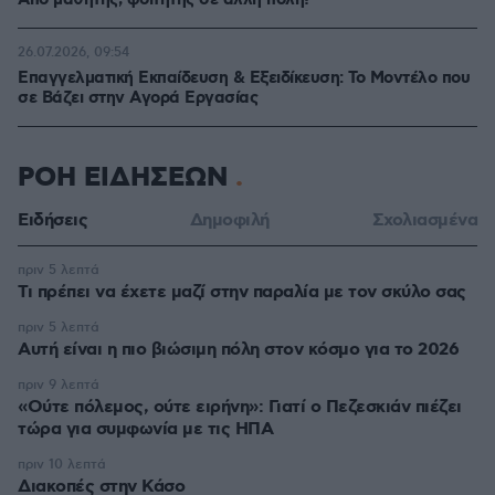
Από μαθητής, φοιτητής σε άλλη πόλη!
26.07.2026, 09:54
Επαγγελματική Εκπαίδευση & Εξειδίκευση: Το Mοντέλο που
σε Bάζει στην Aγορά Eργασίας
ΡΟΗ ΕΙΔΗΣΕΩΝ
Ειδήσεις
Δημοφιλή
Σχολιασμένα
πριν 5 λεπτά
Τι πρέπει να έχετε μαζί στην παραλία με τον σκύλο σας
πριν 5 λεπτά
Αυτή είναι η πιο βιώσιμη πόλη στον κόσμο για το 2026
πριν 9 λεπτά
«Ούτε πόλεμος, ούτε ειρήνη»: Γιατί ο Πεζεσκιάν πιέζει
τώρα για συμφωνία με τις ΗΠΑ
πριν 10 λεπτά
Διακοπές στην Κάσο