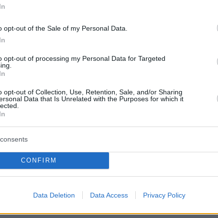
εγώ πήγαμε στο Μπιγκ Σουρ για μια ρομαντική
In
προκειμένου να χαλαρώσουμε στη φύση. Δεν
o opt-out of the Sale of my Personal Data.
α να φανταστώ πιο όμορφο μέρος για να
In
να εκπληκτικό ορόσημο στη ζωή και τη σχέση
όσθεσε: «Είμαι εξαιρετικά χαρούμενος! Το
to opt-out of processing my Personal Data for Targeted
ing.
 πιο σημαντική χρονιά της ζωής μου. Το να
In
 2022 με τον καλύτερo μου φίλο, συμπαίκτη
o opt-out of Collection, Use, Retention, Sale, and/or Sharing
ραβωνιαστικό μου, είναι κάτι που ποτέ δεν
ersonal Data that Is Unrelated with the Purposes for which it
lected.
 θα ήταν δυνατό».
In
consents
CONFIRM
Data Deletion
Data Access
Privacy Policy