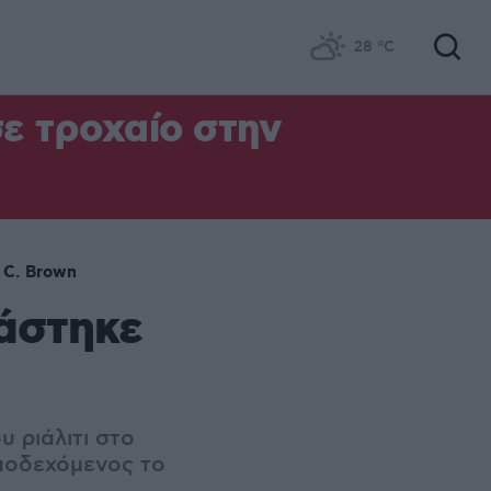
28
°C
σε τροχαίο στην
 C. Brown
άστηκε
 ριάλιτι στο
αποδεχόμενος το