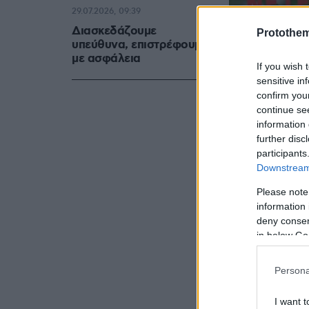
29.07.2026, 09:39
Διασκεδάζουμε
Protothe
υπεύθυνα, επιστρέφουμε
με ασφάλεια
If you wish 
sensitive in
confirm you
continue se
information 
further disc
participants
Downstream 
Please note
information 
deny consent
in below Go
Το ζευγάρι 
Persona
πρόσφατη σ
μίλησε για
I want t