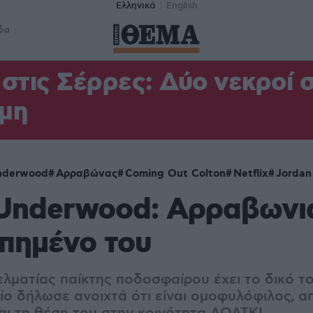
Ελληνικά
English
δα
στις Σέρρες: Δύο νεκροί 
μη
nderwood
Αρραβώνας
Coming Out Colton
Netflix
Jordan
 Underwood: Αρραβωνι
πημένο του
ματίας παίκτης ποδοσφαίρου έχει το δικό του
οίο δήλωσε ανοιχτά ότι είναι ομοφυλόφιλος, 