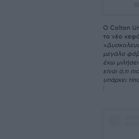
A 
Ο Colton U
το νέο κεφά
«Δυσκολευό
μεγάλο φόβο
έχω μιλήσει
είναι ό,τι π
υπάρχει τίπ