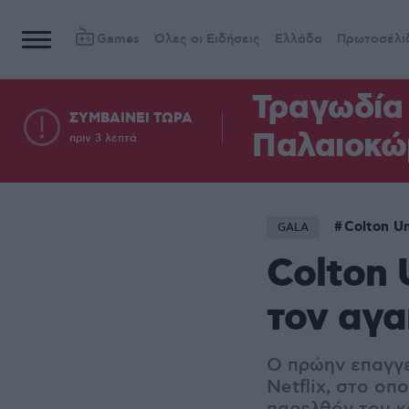
Games
Όλες οι Ειδήσεις
Ελλάδα
Πρωτοσέλι
Τραγωδία 
ΣΥΜΒΑΙΝΕΙ ΤΩΡΑ
Παλαιοκώ
πριν 3 λεπτά
Colton U
GALA
Colton
τον αγα
Ο πρώην επαγγελ
Netflix, στο οπ