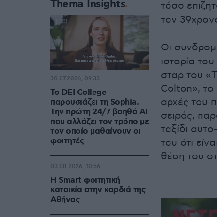
Thema Insights
τόσο επιζητ
τον 39χρο
Οι συνδρομ
ιστορία το
σταρ του «T
30.07.2026, 09:33
Colton», τ
Το DEI College
αρχές του 
παρουσιάζει τη Sophia.
Την πρώτη 24/7 βοηθό AI
σειράς, πα
που αλλάζει τον τρόπο με
ταξίδι αυτ
τον οποίο μαθαίνουν οι
φοιτητές
του ότι είν
θέση του σ
03.08.2026, 10:56
Η Smart φοιτητική
κατοικία στην καρδιά της
Αθήνας