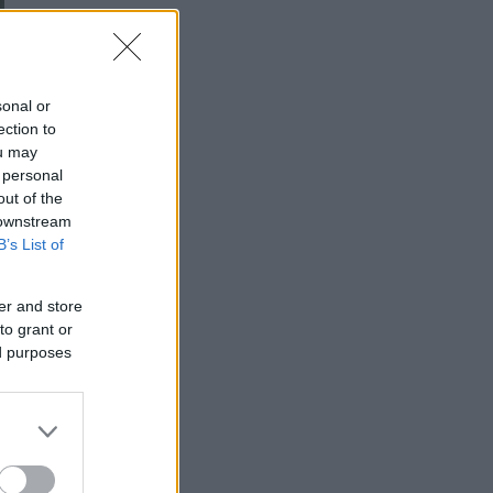
sonal or
ection to
ou may
 personal
out of the
 downstream
B’s List of
er and store
to grant or
ed purposes