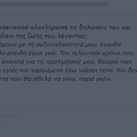
post shared by Colton Underwood (@coltonunderwood)
nderwood ολοκλήρωσε τις δηλώσεις του για
λαιο της ζωής του, λέγοντας:
μουν με τη σεξουαλικότητά μου, ένιωθα
 επειδή είμαι γκέι. Τον τελευταίο χρόνο που
 ανοιχτά για τις προτιμήσεις μου, θεωρώ πως
ιο υγιές και χαρούμενο έχω νιώσει ποτέ. Και δε
οτα που θα ήθελα να γίνω, παρά γκέι».