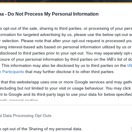
ma -
Do Not Process My Personal Information
to opt-out of the sale, sharing to third parties, or processing of your per
formation for targeted advertising by us, please use the below opt-out s
r selection. Please note that after your opt-out request is processed y
eing interest-based ads based on personal information utilized by us or
disclosed to third parties prior to your opt-out. You may separately opt-
losure of your personal information by third parties on the IAB’s list of
. This information may also be disclosed by us to third parties on the
IA
Participants
that may further disclose it to other third parties.
 that this website/app uses one or more Google services and may gath
including but not limited to your visit or usage behaviour. You may click 
 to Google and its third-party tags to use your data for below specifi
ogle consent section.
άρχισε να βγαίνει το καλοκαίρι του 2021 και σε
l Data Processing Opt Outs
υνέντευξή του στο People, o Underwood
 τον αρραβώνα τους:
«Μετά τα γενέθλιά μου, ο
o opt-out of the Sharing of my personal data.