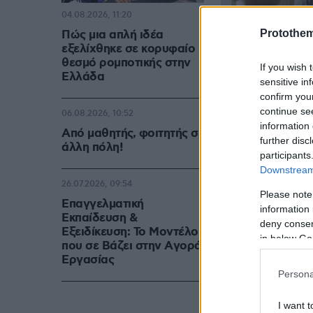
04.08.2026, 11:20
Protothe
Πώς μια απλή ιδέα
εξελίχθηκε σε κορυφαίο
θεσμό ρομποτικής στην
If you wish 
Ελλάδα
sensitive in
confirm you
continue se
06.08.2026, 10:52
information 
Από μαθητής, φοιτητής σε
further disc
άλλη πόλη!
participants
Downstream 
26.07.2026, 09:54
Please note
Επαγγελματική
information 
Εκπαίδευση &
deny consent
Εξειδίκευση: Το Mοντέλο
in below Go
που σε Bάζει στην Aγορά
Eργασίας
Persona
I want t