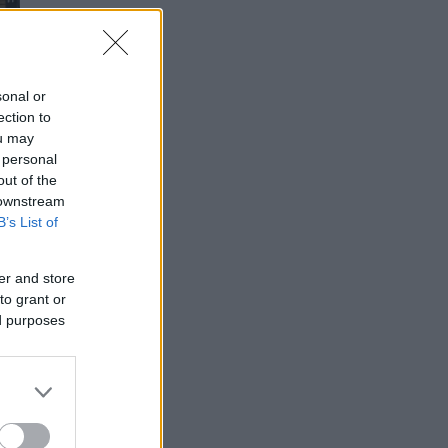
sonal or
ection to
ou may
 personal
out of the
 downstream
B’s List of
er and store
to grant or
ed purposes