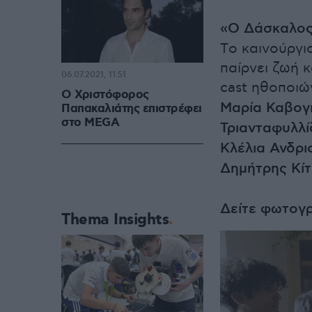
«Ο Δάσκαλος
Tο καινούργι
παίρνει ζωή 
06.07.2021, 11:51
cast ηθοποιώ
Ο Χριστόφορος
Μαρία Καβογ
Παπακαλιάτης επιστρέφει
στο MEGA
Τριανταφυλλί
Κλέλια Ανδρι
Δημήτρης Κίτ
Δείτε φωτογρ
Thema Insights