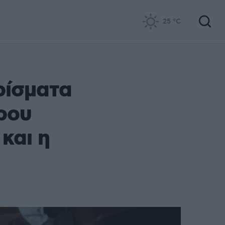
25
°C
ρίσματα
ρου
και η