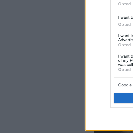
Opted 
I want t
Opted 
I want 
Advertis
Opted 
I want t
of my P
was col
Opted 
Google 