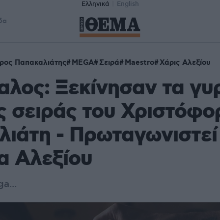
Ελληνικά
English
δα
ρος Παπακαλιάτης
MEGA
Σειρά
Maestro
Χάρις Αλεξίου
λος: Ξεκίνησαν τα γυ
ς σειράς του Χριστόφο
ιάτη - Πρωταγωνιστεί 
α Αλεξίου
a...