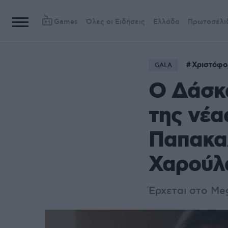
Games
Όλες οι Ειδήσεις
Ελλάδα
Πρωτοσέλι
Χριστόφο
GALA
Ο Δάσκα
της νέα
Παπακαλ
Χαρούλ
Έρχεται στο Meg