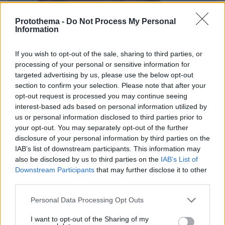
Protothema -
Do Not Process My Personal
Information
If you wish to opt-out of the sale, sharing to third parties, or
processing of your personal or sensitive information for
targeted advertising by us, please use the below opt-out
section to confirm your selection. Please note that after your
opt-out request is processed you may continue seeing
interest-based ads based on personal information utilized by
29.03.2021, 11:12
us or personal information disclosed to third parties prior to
Σάρον Στόουν: «Ο Πολ Βερχόφεν και ο Μάρτιν Σκορσέζε
your opt-out. You may separately opt-out of the further
μού έδωσαν τις καλύτερες συμβουλές»
disclosure of your personal information by third parties on the
IAB’s list of downstream participants. This information may
also be disclosed by us to third parties on the
IAB’s List of
Thema Insights
Downstream Participants
that may further disclose it to other
third parties.
Please note that this website/app uses one or more Google
Personal Data Processing Opt Outs
services and may gather and store information including but
not limited to your visit or usage behaviour. You may click to
I want to opt-out of the Sharing of my