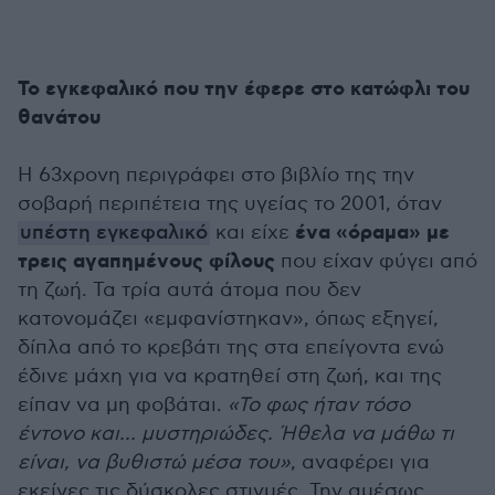
Το εγκεφαλικό που την έφερε στο κατώφλι του
θανάτου
Η 63χρονη περιγράφει στο βιβλίο της την
σοβαρή περιπέτεια της υγείας το 2001, όταν
ένα «όραμα» με
υπέστη εγκεφαλικό
και είχε
τρεις αγαπημένους φίλους
που είχαν φύγει από
τη ζωή. Τα τρία αυτά άτομα που δεν
κατονομάζει «εμφανίστηκαν», όπως εξηγεί,
δίπλα από το κρεβάτι της στα επείγοντα ενώ
έδινε μάχη για να κρατηθεί στη ζωή, και της
είπαν να μη φοβάται.
«Το φως ήταν τόσο
έντονο και... μυστηριώδες. Ήθελα να μάθω τι
είναι, να βυθιστώ μέσα του»
, αναφέρει για
εκείνες τις δύσκολες στιγμές. Την αμέσως