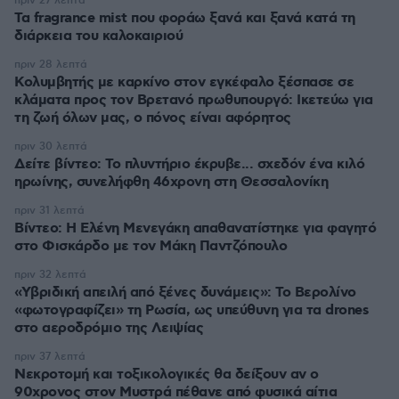
πριν 27 λεπτά
Τα fragrance mist που φοράω ξανά και ξανά κατά τη
διάρκεια του καλοκαιριού
πριν 28 λεπτά
Κολυμβητής με καρκίνο στον εγκέφαλο ξέσπασε σε
κλάματα προς τον Βρετανό πρωθυπουργό: Ικετεύω για
τη ζωή όλων μας, ο πόνος είναι αφόρητος
πριν 30 λεπτά
Δείτε βίντεο: Το πλυντήριο έκρυβε... σχεδόν ένα κιλό
ηρωίνης, συνελήφθη 46χρονη στη Θεσσαλονίκη
πριν 31 λεπτά
Βίντεο: Η Ελένη Μενεγάκη απαθανατίστηκε για φαγητό
στο Φισκάρδο με τον Μάκη Παντζόπουλο
πριν 32 λεπτά
«Υβριδική απειλή από ξένες δυνάμεις»: Το Βερολίνο
«φωτογραφίζει» τη Ρωσία, ως υπεύθυνη για τα drones
στο αεροδρόμιο της Λειψίας
πριν 37 λεπτά
Νεκροτομή και τοξικολογικές θα δείξουν αν ο
90χρονος στον Μυστρά πέθανε από φυσικά αίτια