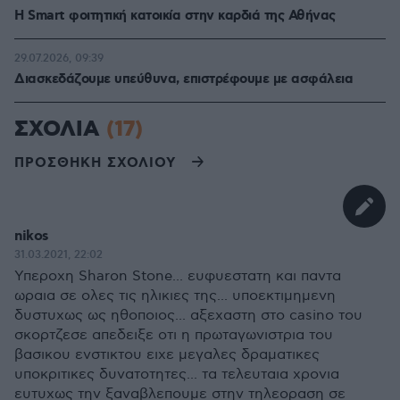
Η Smart φοιτητική κατοικία στην καρδιά της Αθήνας
29.07.2026, 09:39
Διασκεδάζουμε υπεύθυνα, επιστρέφουμε με ασφάλεια
ΣΧΟΛΙΑ
(17)
ΠΡΟΣΘΗΚΗ ΣΧΟΛΙΟΥ
nikos
31.03.2021, 22:02
Υπεροχη Sharon Stone... ευφυεστατη και παντα
ωραια σε ολες τις ηλικιες της... υποεκτιμημενη
δυστυχως ως ηθοποιος... αξεχαστη στο casino του
σκορτζεσε απεδειξε οτι η πρωταγωνιστρια του
βασικου ενστικτου ειχε μεγαλες δραματικες
υποκριτικες δυνατοτητες... τα τελευταια χρονια
ευτυχως την ξαναβλεπουμε στην τηλεοραση σε