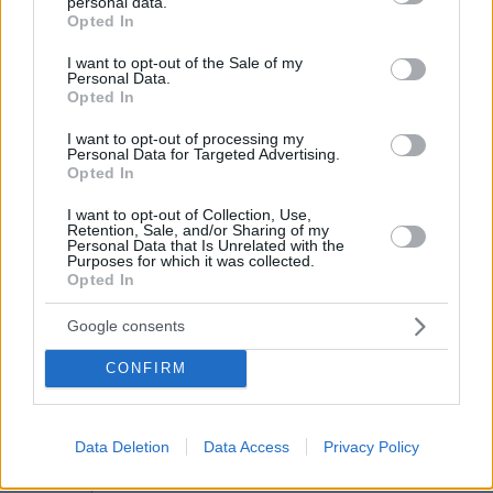
personal data.
grant or deny consent to Google and its third-party tags to
Opted In
use your data for below specified purposes in below Google
consent section.
I want to opt-out of the Sale of my
Personal Data.
Opted In
I want to opt-out of processing my
Personal Data for Targeted Advertising.
Opted In
I want to opt-out of Collection, Use,
Retention, Sale, and/or Sharing of my
Personal Data that Is Unrelated with the
Purposes for which it was collected.
Opted In
Google consents
CONFIRM
30.07.2026, 09:33
Το DEI College παρουσιάζει τη Sophia. Την πρώτη 24/7
βοηθό AI που αλλάζει τον τρόπο με τον οποίο μαθαίνουν οι
φοιτητές
Data Deletion
Data Access
Privacy Policy
03.08.2026, 10:56