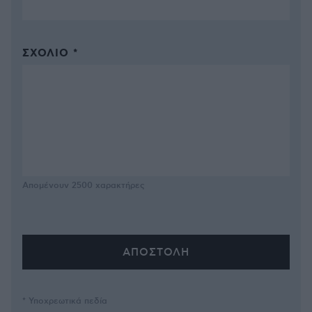
ΣΧΌΛΙΟ *
Απομένουν
2500
χαρακτήρες
* Υποχρεωτικά πεδία