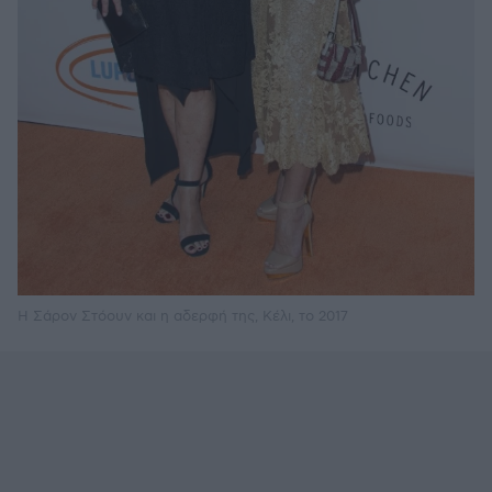
H Σάρον Στόουν και η αδερφή της, Κέλι, το 2017