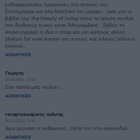
ενδιαφερουσες ερμηνειες στο mosaic του
Σοντεμπερκ και στο Ratched του μερφυ... οσο για το
βιβλιο της τhe beauty of living twise τα πρωτα σχολια
του διεθνους τυπου ειναι διθυραμβικα... βιβλιο το
οποιο εγραψε η ιδια η σταρ και οχι καποιος αλλος ...
Sharon for ever λοιπον για αυτους και χιλιους αλλουσ
λογους...
ΑΠΑΝΤΗΣΗ
Γιώργος
31.03.2021, 21:08
Σαν ταινία μας τα λέει....
ΑΠΑΝΤΗΣΗ
τεταρτοκοσμικος πολιτης
30.03.2021, 16:14
Αμα γερναει ο ανθρωπος...Πετα τον στα σκουπιδια.
ΑΠΑΝΤΗΣΗ