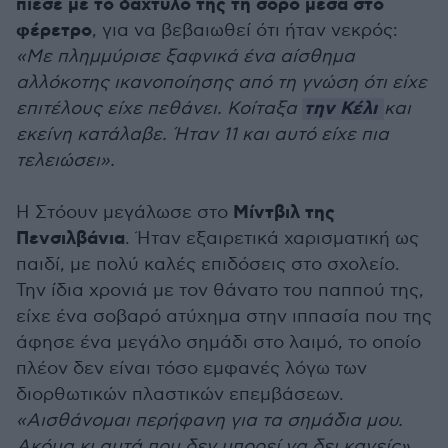
πίεσε με το δάχτυλό της τη σορό μέσα στο
φέρετρο
, για να βεβαιωθεί ότι ήταν νεκρός:
«Με πλημμύρισε ξαφνικά ένα αίσθημα
αλλόκοτης ικανοποίησης από τη γνώση ότι είχε
την Κέλι
επιτέλους είχε πεθάνει. Κοίταξα
και
εκείνη κατάλαβε. Ήταν 11 και αυτό είχε πια
τελειώσει».
Μίντβιλ της
Η Στόουν μεγάλωσε στο
Πενσιλβάνια
. Ήταν εξαιρετικά χαρισματική ως
παιδί, με πολύ καλές επιδόσεις στο σχολείο.
Την ίδια χρονιά με τον θάνατο του παππού της,
είχε ένα σοβαρό ατύχημα στην ιππασία που της
άφησε ένα μεγάλο σημάδι στο λαιμό, το οποίο
πλέον δεν είναι τόσο εμφανές λόγω των
διορθωτικών πλαστικών επεμβάσεων.
«Αισθάνομαι περήφανη για τα σημάδια μου.
Ακόμα κι αυτά που δεν μπορεί να δει κανείς»,