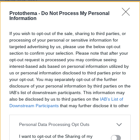
06.08.2026, 10:52
Από μαθητής, φοιτητής σε άλλη πόλη!
Protothema -
Do Not Process My Personal
Information
26.07.2026, 09:54
Επαγγελματική Εκπαίδευση & Εξειδίκευση: Το Mοντέλο που
If you wish to opt-out of the sale, sharing to third parties, or
σε Bάζει στην Aγορά Eργασίας
processing of your personal or sensitive information for
targeted advertising by us, please use the below opt-out
section to confirm your selection. Please note that after your
ΡΟΗ ΕΙΔΗΣΕΩΝ
opt-out request is processed you may continue seeing
interest-based ads based on personal information utilized by
Ειδήσεις
Δημοφιλή
Σχολιασμένα
us or personal information disclosed to third parties prior to
your opt-out. You may separately opt-out of the further
πριν 6 λεπτά
disclosure of your personal information by third parties on the
Οι ωραιότερες παραλίες της Σαμοθράκης -Οι
IAB’s list of downstream participants. This information may
αμμώδεις, οι απομονωμένες, οι άγριες και βραχώδεις
also be disclosed by us to third parties on the
IAB’s List of
Downstream Participants
that may further disclose it to other
πριν 8 λεπτά
third parties.
Πώς ξυπνούσαν οι άνθρωποι πριν τα smartphones: Από
τους κόκορες στους επαγγελματίες με σφυρίχτρες και
Please note that this website/app uses one or more Google
Personal Data Processing Opt Outs
μπιζέλια της βιομηχανικής επανάστασης
services and may gather and store information including but
not limited to your visit or usage behaviour. You may click to
I want to opt-out of the Sharing of my
πριν 12 λεπτά