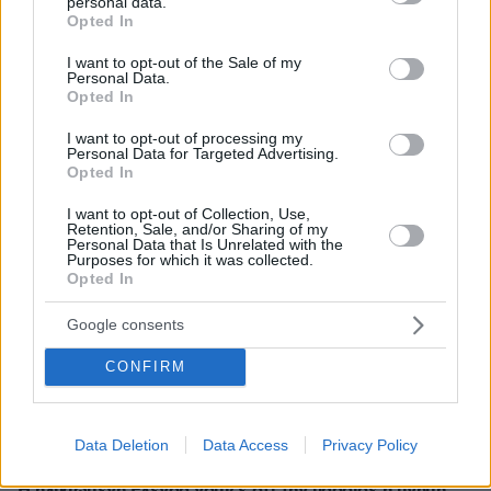
personal data.
Νέα ανάφλεξη στη Μέση Ανατολή: Οι Χούθι χτύπησαν
grant or deny consent to Google and its third-party tags to
Opted In
εγκατάσταση της Aramco, το Ιράν βάζει πιο σκληρούς
use your data for below specified purposes in below Google
όρους για τα Στενά του Ορμούζ
consent section.
I want to opt-out of the Sale of my
Personal Data.
πριν 13 λεπτά
Opted In
Μαντόνα για Γουίλιαμ Όρμπιτ: Η μουσική σου μου
έδωσε ένα μαγικό χαλί για να πετάξω, ήμουν τόσο
I want to opt-out of processing my
τυχερή που σε γνώρισα
Personal Data for Targeted Advertising.
Opted In
πριν 14 λεπτά
Οι τελευταίες μέρες της 49χρονης TikToker που
I want to opt-out of Collection, Use,
Retention, Sale, and/or Sharing of my
διαγνώστηκε με Αλτσχάιμερ και επέλεξε την ιατρικώς
Personal Data that Is Unrelated with the
υποβοηθούμενη αυτοκτονία
Purposes for which it was collected.
Opted In
πριν 14 λεπτά
Σκληρό παζάρι της Τεχεράνης για τα στενά του Ορμούζ:
Google consents
«Δεν θα ανοίξουν αν δεν γίνουν δεκτοί όλοι οι όροι
μας»
CONFIRM
πριν 18 λεπτά
Τουρνάς: Πάνω από 400 φωτιές σε 10 ημέρες, από
αμέλεια το 90% των περιστατικών
Data Deletion
Data Access
Privacy Policy
πριν 20 λεπτά
Η ηλικιωμένη Έλενορ νόμιζε ότι την πρόδιδε η μνήμη