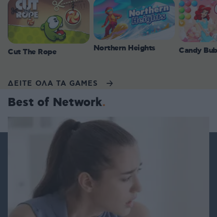
Northern Heights
Candy Bub
Cut The Rope
ΔΕΙΤΕ ΟΛΑ ΤΑ GAMES
Best of Network