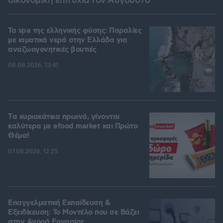
οικονομική επιτυχία τον Αύγουστο
Τα spa της ελληνικής φύσης: Παραλίες
με ιαματικά νερά στην Ελλάδα για
αναζωογονητικές βουτιές
08.08.2026, 13:41
Tα κυριακάτικα πρωινά, γίνονται
καλύτερα με efood market και Πρώτο
Θέμα!
07.08.2026, 12:25
Επαγγελματική Εκπαίδευση &
Εξειδίκευση: Το Mοντέλο που σε Bάζει
στην Aγορά Eργασίας