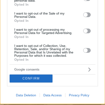
personal data.
grant or deny consent to Google and its third-party tags to
Συνέντευξη ποταμός του Χάντερ Μπάιντεν: Ο
Opted In
use your data for below specified purposes in below Google
πατέρας μου έχει μεταστάσεις στα οστά - Έπινα 4
consent section.
I want to opt-out of the Sale of my
λίτρα βότκα τη μέρα, κάπνιζα κρακ κάθε 15 λεπτά
Personal Data.
Opted In
I want to opt-out of processing my
Personal Data for Targeted Advertising.
Opted In
I want to opt-out of Collection, Use,
Retention, Sale, and/or Sharing of my
Personal Data that Is Unrelated with the
Purposes for which it was collected.
Opted In
Google consents
CONFIRM
Data Deletion
Data Access
Privacy Policy