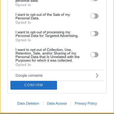
personal data.
grant or deny consent to Google and its third-party tags to
Opted In
use your data for below specified purposes in below Google
Στο πλαίσιο του Greece Race for the Cure®
consent section.
I want to opt-out of the Sale of my
Personal Data.
πραγματοποιήθηκαν πολλές παράλληλες
Opted In
δράσεις, για την προαγωγή της υγείας
I want to opt-out of processing my
γενικότερα, αλλά και την ανάδειξη της
Personal Data for Targeted Advertising.
δύναμης των γυναικών που έχουν βιώσει τον
Opted In
καρκίνο του μαστού, τόσο κατά την ημέρα του
I want to opt-out of Collection, Use,
αγώνα όσο και το Σάββατο πριν από αυτόν,
Retention, Sale, and/or Sharing of my
Personal Data that Is Unrelated with the
μετατρέποντας τον αγώνα σε μία γιορτή ζωής.
Purposes for which it was collected.
Opted In
Από τα καθαρά έσοδα του αγώνα
Google consents
χρηματοδοτούνται κάθε χρόνο προγράμματα
του Πανελληνίου Συλλόγου Γυναικών με
CONFIRM
Καρκίνο Μαστού «Άλμα Ζωής» για την
ευαισθητοποίηση του κοινού, την προαγωγή
Data Deletion
Data Access
Privacy Policy
της πρόληψης και έγκαιρης διάγνωσης και την
υποστήριξη των ασθενών με καρκίνο μαστού.