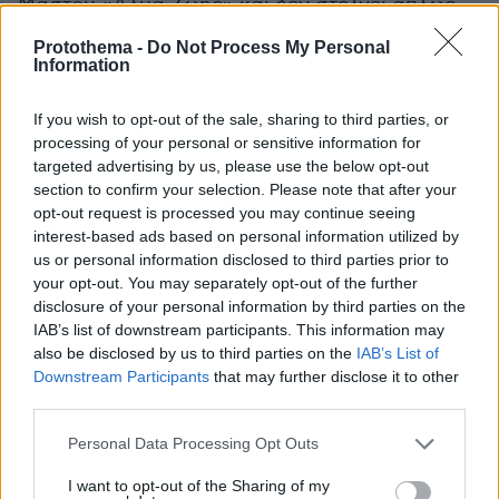
Μαστού «Άλμα Ζωής» και δεν στέλνει απλώς
ένα μήνυμα. Στηρίζει έμπρακτα κάθε
Protothema -
Do Not Process My Personal
προσπάθεια για την πρόληψη και την
Information
αντιμετώπιση του καρκίνου του μαστού. Βγαίνει
μπροστά και μαζί με όλους δίνει το σύνθημα
If you wish to opt-out of the sale, sharing to third parties, or
processing of your personal or sensitive information for
για την πρόληψη. Για μία υπόθεση που αφορά
targeted advertising by us, please use the below opt-out
τις μητέρες μας, τις αδελφές μας, τις γυναίκες
section to confirm your selection. Please note that after your
μας, τις κόρες μας, τις οικογένειες μας.
opt-out request is processed you may continue seeing
interest-based ads based on personal information utilized by
us or personal information disclosed to third parties prior to
Σας καλώ λοιπόν όλους, να γιορτάσουμε μαζί
your opt-out. You may separately opt-out of the further
για το πολυτιμότερο αγαθό, τη ζωή. Τη ζωή μας.
disclosure of your personal information by third parties on the
Να την αγαπήσουμε και να τη σεβαστούμε. Να
IAB’s list of downstream participants. This information may
κάνουμε όλοι ότι περνάει από το χέρι μας σε
also be disclosed by us to third parties on the
IAB’s List of
Downstream Participants
that may further disclose it to other
μία κοινωνία που θα προλαμβάνει , που θα
third parties.
ενημερώνει και θα ενημερώνεται. Σε μία υγιή
κοινωνία. Σε αυτή την κοινή προσπάθεια,
Please note that this website/app uses one or more Google
Personal Data Processing Opt Outs
services and may gather and store information including but
είμαστε όλοι μαζί. Και όταν είμαστε όλοι μαζί, ο
not limited to your visit or usage behaviour. You may click to
I want to opt-out of the Sharing of my
καρκίνος του μαστού μπορεί να νικηθεί».