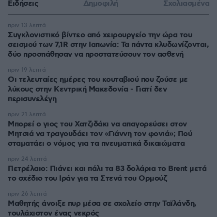
Ειδήσεις
Δημοφιλή
Σχολιασμένα
πριν 13 λεπτά
Συγκλονιστικό βίντεο από χειρουργείο την ώρα του
σεισμού των 7,1R στην Ιαπωνία: Τα πάντα κλυδωνίζονται,
δύο προσπάθησαν να προστατεύσουν τον ασθενή
πριν 19 λεπτά
Οι τελευταίες ημέρες του κουταβιού που ζούσε με
λύκους στην Κεντρική Μακεδονία - Γιατί δεν
περισυνελέγη
πριν 21 λεπτά
Μπορεί ο γιος του Χατζιδάκι να απαγορεύσει στον
Μητσιά να τραγουδάει τον «Γιάννη τον φονιά»; Πού
σταματάει ο νόμος για τα πνευματικά δικαιώματα
πριν 24 λεπτά
Πετρέλαιο: Πιάνει και πάλι τα 83 δολάρια το Brent μετά
το σχέδιο του Ιράν για τα Στενά του Ορμούζ
πριν 26 λεπτά
Μαθητής άνοιξε πυρ μέσα σε σχολείο στην Ταϊλάνδη,
τουλάχιστον ένας νεκρός