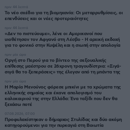
πριν 44 λεπτά
Το νέο σχέδιο για τη βιομηχανία: Οι μεταρρυθμίσεις, οι
επενδύσεις και οι νέες προτεραιότητες
πριν 44 λεπτά
«Δεν το πιστεύουμε», λένε οι Αμερικανοί που
υιοθέτησαν τον Αφγανό στη Λέσβο - Η αρχική εκδοχή
για το φονικό στην Κυψέλη και η σιωπή στην απολογία
πριν μία ώρα
Οργή στο Περού για το βίντεο της σεξουαλικής
επίθεσης μαέστρου σε 26χρονη τραγουδίστρια: «Σιγά-
σιγά θα το ξεπεράσεις» της έλεγαν από τη μπάντα της
πριν μία ώρα
Η Μαρία Μενούνος φόρεσε μπικίνι με τα χρώματα της
ελληνικής σημαίας και έκανε απολογισμό του
καλοκαιριού της στην Ελλάδα: Ένα ταξίδι που δεν θα
ξεχάσω ποτέ
07.08.2026, 07:00
Προφυλακίστηκαν ο δήμαρχος Στυλίδας και δύο ακόμη
κατηγορούμενοι για την πυρκαγιά στη Βοιωτία