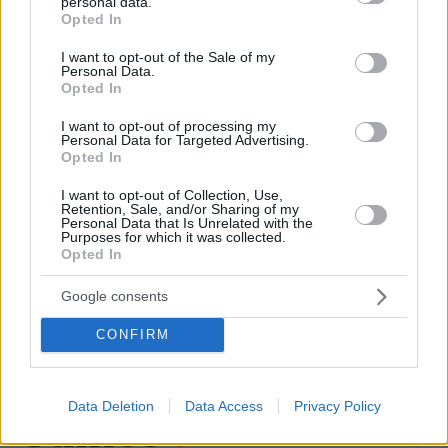
personal data.
grant or deny consent to Google and its third-party tags to
Opted In
use your data for below specified purposes in below Google
Άλογα χορεύουν πάνω σε σπασμένα
consent section.
I want to opt-out of the Sale of my
μπουκάλια στη Λέσβο - A Promise to
Personal Data.
Animals: «Όταν η κριτική σε ένα έθιμο
Opted In
θεωρείται επίθεση σε έναν τόπο»
I want to opt-out of processing my
Personal Data for Targeted Advertising.
77
09.08.2026, 11:37
Opted In
I want to opt-out of Collection, Use,
Retention, Sale, and/or Sharing of my
Νεαρός Παλαιστίνιος κλείδωσε
Personal Data that Is Unrelated with the
Purposes for which it was collected.
ανήλικη στο σπίτι του στα Χανιά, την
Opted In
έσωσαν οι φωνές της
107
09.08.2026, 10:38
Google consents
CONFIRM
Data Deletion
Data Access
Privacy Policy
Games