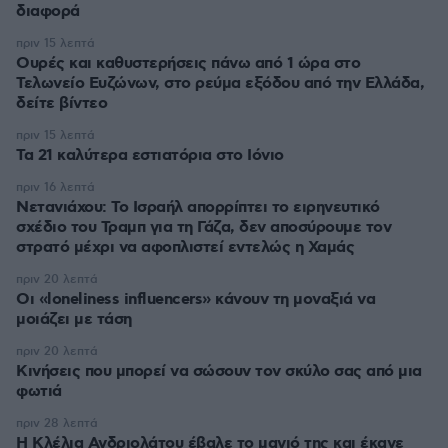
διαφορά
πριν 15 λεπτά
Ουρές και καθυστερήσεις πάνω από 1 ώρα στο
Τελωνείο Ευζώνων, στο ρεύμα εξόδου από την Ελλάδα,
δείτε βίντεο
πριν 15 λεπτά
Τα 21 καλύτερα εστιατόρια στο Ιόνιο
πριν 16 λεπτά
Νετανιάχου: Το Ισραήλ απορρίπτει το ειρηνευτικό
σχέδιο του Τραμπ για τη Γάζα, δεν αποσύρουμε τον
στρατό μέχρι να αφοπλιστεί εντελώς η Χαμάς
πριν 20 λεπτά
Οι «loneliness influencers» κάνουν τη μοναξιά να
μοιάζει με τάση
πριν 20 λεπτά
Κινήσεις που μπορεί να σώσουν τον σκύλο σας από μια
φωτιά
πριν 28 λεπτά
Η Κλέλια Ανδριολάτου έβαλε το μαγιό της και έκανε