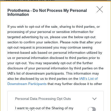
Αύγουστο: «Δεν βασίστηκε στον
Μητροπάνο», τι απαντάνε για τη
Protothema -
Do Not Process My Personal
χρήση AI
Information
6
09.08.2026, 14:18
If you wish to opt-out of the sale, sharing to third parties, or
processing of your personal or sensitive information for
targeted advertising by us, please use the below opt-out
Το σπίτι του τρόμου στο Άινταχο: Η
section to confirm your selection. Please note that after your
νύχτα που τέσσερις φοιτητές
δολοφονήθηκαν μέσα σε λίγα λεπτά
opt-out request is processed you may continue seeing
interest-based ads based on personal information utilized by
27
09.08.2026, 08:33
us or personal information disclosed to third parties prior to
your opt-out. You may separately opt-out of the further
disclosure of your personal information by third parties on the
IAB’s list of downstream participants. This information may
also be disclosed by us to third parties on the
IAB’s List of
Η Βαλέρια Χοψονίδου βάφτισε τον γιο
Downstream Participants
that may further disclose it to other
της στη Βουλιαγμένη, δείτε
third parties.
φωτογραφίες
Please note that this website/app uses one or more Google
10
09.08.2026, 09:44
Personal Data Processing Opt Outs
services and may gather and store information including but
not limited to your visit or usage behaviour. You may click to
I want to opt-out of the Sharing of my