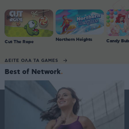
Northern Heights
Candy Bub
Cut The Rope
ΔΕΙΤΕ ΟΛΑ ΤΑ GAMES
Best of Network