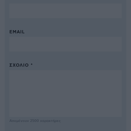
EMAIL
ΣΧΌΛΙΟ *
Απομένουν
2500
χαρακτήρες