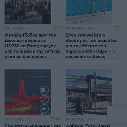
7
2
09.08.2026, 11:33
09.08.2026, 11:22
Μεγάλη έξοδος πριν τον
Στον εισαγγελέα ο
Δεκαπενταύγουστο:
ιδιοκτήτης του beach bar
113.782 επιβάτες έφυγαν
για τον θάνατο του
από τα λιμάνια της Αττικής
4χρονου στην Πάρο - Τι
μέσα σε δύο ημέρες
ερευνούν οι Αρχές
Loaded
:
100.00%
148
187
09.08.2026, 11:17
09.08.2026, 10:51
Ελικόπτερο «πάρκαρε» στο
Ασθενής ξυλοκόπησε