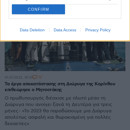
CONFIRM
Data Deletion
Data Access
Privacy Policy
12
01.07.2022, 18:51
Τα έργα αποκατάστασης στη Διώρυγα της Κορίνθου
επιθεώρησε ο Μητσοτάκης
Ο πρωθυπουργός διέσχισε με πλωτό μέσο τη
Διώρυγα που ανοίγει ξανά τη Δευτέρα για τρεις
μήνες - «Το 2023 θα παραδώσουμε μια Διώρυγα
απολύτως ασφαλή και θωρακισμένη για πολλές
δεκαετίες»