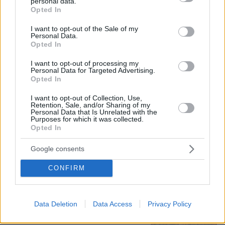
personal data.
grant or deny consent to Google and its third-party tags to
Opted In
10.08.2026, 08:51
use your data for below specified purposes in below Google
ΔΕΘ τετραετίας με μέτρα για όλους: Τι θα πει ο
consent section.
I want to opt-out of the Sale of my
Μητσοτάκης στη Θεσσαλονίκη για μισθούς,
Personal Data.
συντάξεις, επιχειρήσεις, αγρότες και στεγαστικό
Opted In
I want to opt-out of processing my
Personal Data for Targeted Advertising.
Η 24χρονη αριστούχος της Ιατρικής
Opted In
Αθηνών, που διάβασε τον Ιπποκρατικό
Όρκο, μιλά για τον «άριστο γιατρό»
I want to opt-out of Collection, Use,
Retention, Sale, and/or Sharing of my
68
10.08.2026, 08:09
Personal Data that Is Unrelated with the
Purposes for which it was collected.
Opted In
Google consents
Τη Υπερμάχω: Η νύχτα του Αυγούστου
CONFIRM
πριν από 1.400 χρόνια, που γέννησε
τον Ακάθιστο Ύμνο
138
09.08.2026, 22:48
Data Deletion
Data Access
Privacy Policy