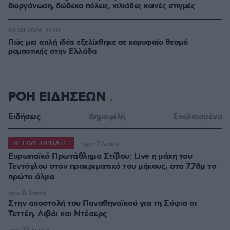
διοργάνωση, δώδεκα πόλεις, χιλιάδες κοινές στιγμές
04.08.2026, 11:20
Πώς μια απλή ιδέα εξελίχθηκε σε κορυφαίο θεσμό
ρομποτικής στην Ελλάδα
ΡΟΗ ΕΙΔΗΣΕΩΝ
Ειδήσεις
Δημοφιλή
Σχολιασμένα
LIVE UPDATE
πριν 7 λεπτά
Ευρωπαϊκό Πρωτάθλημα Στίβου: Live η μάχη του
Τεντόγλου στον προκριματικό του μήκους, στα 7.78μ το
πρώτο άλμα
πριν 8 λεπτά
Στην αποστολή του Παναθηναϊκού για τη Σόφια οι
Τεττέη, Λιβάι και Ντέσερς