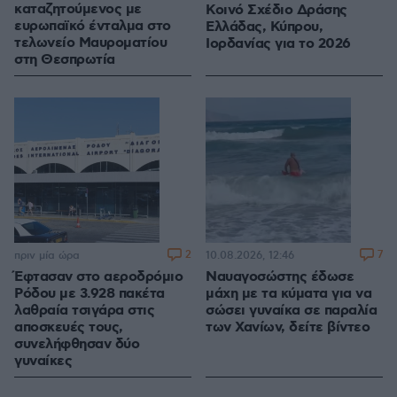
καταζητούμενος με
Κοινό Σχέδιο Δράσης
ευρωπαϊκό ένταλμα στο
Ελλάδας, Κύπρου,
τελωνείο Μαυροματίου
Ιορδανίας για το 2026
στη Θεσπρωτία
2
7
πριν μία ώρα
10.08.2026, 12:46
Έφτασαν στο αεροδρόμιο
Ναυαγοσώστης έδωσε
Ρόδου με 3.928 πακέτα
μάχη με τα κύματα για να
λαθραία τσιγάρα στις
σώσει γυναίκα σε παραλία
αποσκευές τους,
των Χανίων, δείτε βίντεο
συνελήφθησαν δύο
γυναίκες