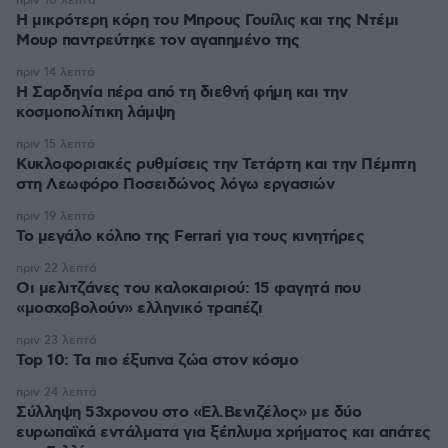
πριν 10 λεπτά
Η μικρότερη κόρη του Μπρους Γουίλις και της Ντέμι
Μουρ παντρεύτηκε τον αγαπημένο της
πριν 14 λεπτά
Η Σαρδηνία πέρα από τη διεθνή φήμη και την
κοσμοπολίτικη λάμψη
πριν 15 λεπτά
Κυκλοφοριακές ρυθμίσεις την Τετάρτη και την Πέμπτη
στη Λεωφόρο Ποσειδώνος λόγω εργασιών
πριν 19 λεπτά
Το μεγάλο κόλπο της Ferrari για τους κινητήρες
πριν 22 λεπτά
Οι μελιτζάνες του καλοκαιριού: 15 φαγητά που
«μοσχοβολούν» ελληνικό τραπέζι
πριν 23 λεπτά
Top 10: Τα πιο έξυπνα ζώα στον κόσμο
πριν 24 λεπτά
Σύλληψη 53χρονου στο «Ελ.Βενιζέλος» με δύο
ευρωπαϊκά εντάλματα για ξέπλυμα χρήματος και απάτες