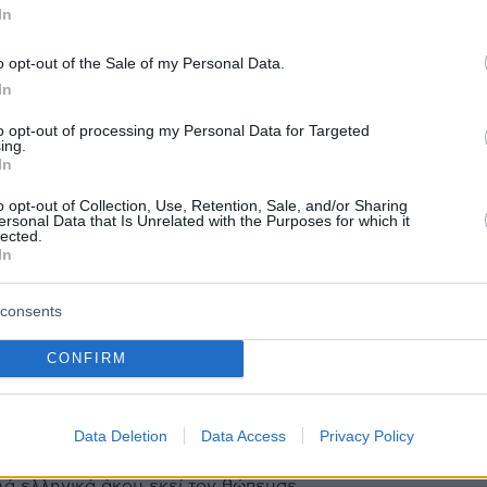
In
 γιατρός προέβη σε γενετήσια πράξη σε
o opt-out of the Sale of my Personal Data.
In
to opt-out of processing my Personal Data for Targeted
ίς οδηγήθηκε στον αρμόδιο Εισαγγελέα.
ing.
In
o opt-out of Collection, Use, Retention, Sale, and/or Sharing
protothema.gr στο Google News
το
και μάθετε πρώτοι
ersonal Data that Is Unrelated with the Purposes for which it
lected.
εις
In
Ειδήσεις
 τελευταίες
από την Ελλάδα και τον Κόσμο, τη
consents
Protothema.gr
μβαίνουν, στο
CONFIRM
ΙΑ
ΠΡΟΣΘΗΚΗ ΣΧΟΛΙΟΥ
(4)
Data Deletion
Data Access
Privacy Policy
λα
10.06.2026, 15:05
λά ελληνικά άκου εκεί τον θώπευσε