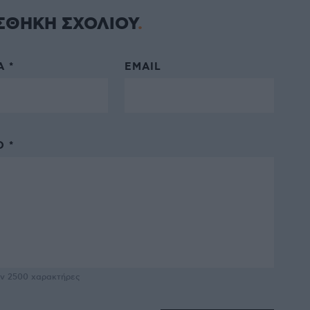
ΣΘΗΚΗ ΣΧΟΛΙΟΥ
 *
EMAIL
 *
υν
2500
χαρακτήρες