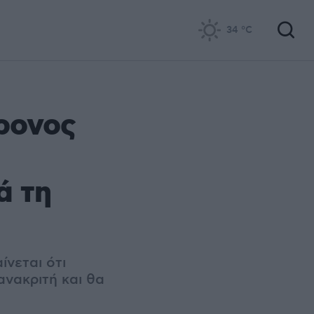
34
°C
ρονος
ά τη
ίνεται ότι
νακριτή και θα