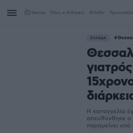
Games
Όλες οι Ειδήσεις
Ελλάδα
Πρωτοσέλι
Θεσσα
ΕΛΛΑΔΑ
Θεσσαλ
γιατρός
15χρονο
διάρκει
Η καταγγελία έγ
απευθύνθηκε ο 
παραμείνει υπό