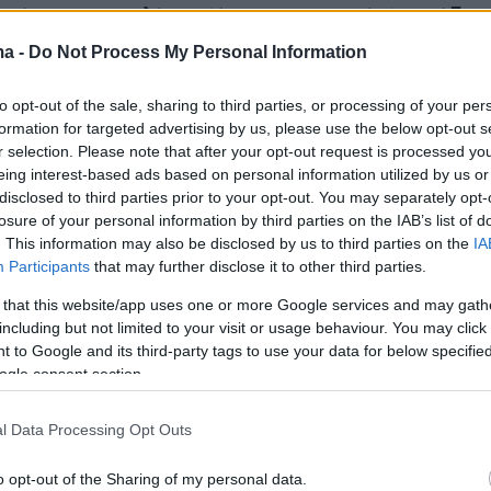
ατάχρηση ανηλίκου (άνω των 14 ετών), πράξη
ηκε από γιατρό. Στη συνέχεια παραπέμφθηκε
ma -
Do Not Process My Personal Information
εί σε ανακριτή και θα παραμείνει υπό
to opt-out of the sale, sharing to third parties, or processing of your per
ρι τότε.
formation for targeted advertising by us, please use the below opt-out s
r selection. Please note that after your opt-out request is processed y
ση της αστυνομίας:
Αστυνομικοί της
eing interest-based ads based on personal information utilized by us or
disclosed to third parties prior to your opt-out. You may separately opt-
σης Προστασίας Ανηλίκων της Διεύθυνσης
losure of your personal information by third parties on the IAB’s list of
 Εξιχνίασης Εγκλημάτων Θεσσαλονίκης, στο
. This information may also be disclosed by us to third parties on the
IA
ρεύνησης καταγγελίας για κατάχρηση ανηλίκο
Participants
that may further disclose it to other third parties.
 από γιατρό, εντόπισαν βραδινές ώρες χθες
 that this website/app uses one or more Google services and may gath
) και συνέλαβαν τον καταγγελλόμενο, σε
including but not limited to your visit or usage behaviour. You may click 
 to Google and its third-party tags to use your data for below specifi
οποίου σχηματίσθηκε σχετική δικογραφία.
ogle consent section.
 την καταγγελία, μεσημεριανές ώρες της 08-
l Data Processing Opt Outs
 ενώ ανήλικος νεαρός μετέβη σε
σμένο ιατρικό ραντεβού, κατά τη διάρκεια τη
o opt-out of the Sharing of my personal data.