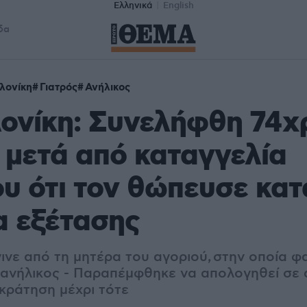
Ελληνικά
English
δα
λονίκη
Γιατρός
Ανήλικος
ονίκη: Συνελήφθη 74χ
 μετά από καταγγελία
υ ότι τον θώπευσε κατ
α εξέτασης
ινε από τη μητέρα του αγοριού, στην οποία φα
ανήλικος - Παραπέμφθηκε να απολογηθεί σε α
 κράτηση μέχρι τότε