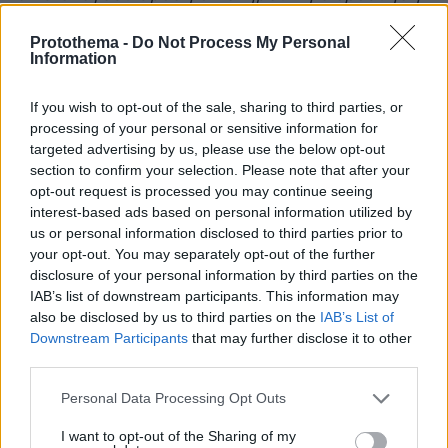
και σαφή δημόσια ενημέρωση.
Protothema -
Do Not Process My Personal
Information
Είναι σημαντικό να αποφευχθούν βιαστικά
συμπεράσματα. Υπάρχουν αρκετές πιθανές
If you wish to opt-out of the sale, sharing to third parties, or
εξηγήσεις. Μία από αυτές συνδέεται με
processing of your personal or sensitive information for
φυσικές ωκεανογραφικές διεργασίες. Κατά την
targeted advertising by us, please use the below opt-out
section to confirm your selection. Please note that after your
άνοιξη και το καλοκαίρι, τμήματα του
opt-out request is processed you may continue seeing
Σαρωνικού παρουσιάζουν έντονη θερμική
interest-based ads based on personal information utilized by
στρωμάτωση: θερμότερα επιφανειακά νερά
us or personal information disclosed to third parties prior to
υπέρκεινται ψυχρότερων και συχνά
your opt-out. You may separately opt-out of the further
disclosure of your personal information by third parties on the
φτωχότερων σε οξυγόνο βαθύτερων υδάτων.
IAB’s list of downstream participants. This information may
Υπό συγκεκριμένες ανεμολογικές και
also be disclosed by us to third parties on the
IAB’s List of
κυκλοφοριακές συνθήκες, βαθύτερα νερά που
Downstream Participants
that may further disclose it to other
περιέχουν υδρόθειο, αμμωνία και προϊόντα
third parties.
αποσύνθεσης οργανικής ύλης μπορεί να
Please note that this website/app uses one or more Google
Personal Data Processing Opt Outs
ανυψωθούν προς την επιφάνεια μέσω τοπικού
services and may gather and store information including but
upwelling ή κατακόρυφης ανάμιξης. Τέτοια
not limited to your visit or usage behaviour. You may click to
I want to opt-out of the Sharing of my