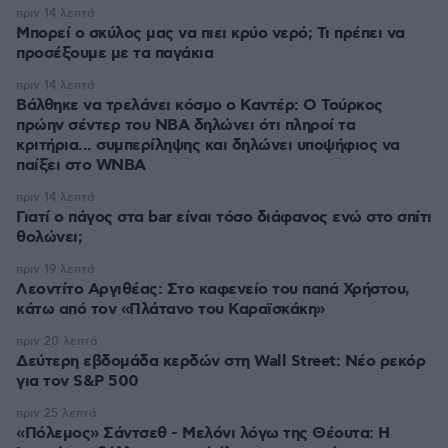
πριν 14 λεπτά
Μπορεί ο σκύλος μας να πιει κρύο νερό; Τι πρέπει να
προσέξουμε με τα παγάκια
πριν 14 λεπτά
Βάλθηκε να τρελάνει κόσμο ο Καντέρ: Ο Τούρκος
πρώην σέντερ του NBA δηλώνει ότι πληροί τα
κριτήρια... συμπερίληψης και δηλώνει υποψήφιος να
παίξει στο WNBA
πριν 14 λεπτά
Γιατί ο πάγος στα bar είναι τόσο διάφανος ενώ στο σπίτι
θολώνει;
πριν 19 λεπτά
Λεοντίτο Αργιθέας: Στο καφενείο του παπά Χρήστου,
κάτω από τον «Πλάτανο του Καραϊσκάκη»
πριν 20 λεπτά
Δεύτερη εβδομάδα κερδών στη Wall Street: Νέο ρεκόρ
για τον S&P 500
πριν 25 λεπτά
«Πόλεμος» Σάντσεθ - Μελόνι λόγω της Θέουτα: Η