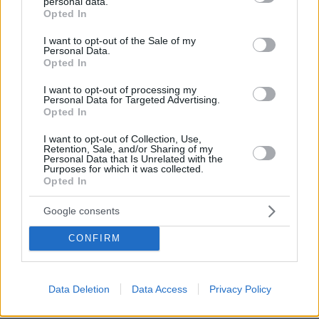
personal data.
grant or deny consent to Google and its third-party tags to
επεισόδια συνοδεύονται συχνά από
Opted In
use your data for below specified purposes in below Google
χαρακτηριστική οσμή «σάπιου αυγού».
consent section.
I want to opt-out of the Sale of my
Personal Data.
Opted In
Ταυτόχρονα, η εγγύτητα του φαινομένου με την
Ψυττάλεια — μία από τις μεγαλύτερες
I want to opt-out of processing my
Personal Data for Targeted Advertising.
εγκαταστάσεις επεξεργασίας λυμάτων της
Opted In
Μεσογείου — εύλογα προκαλεί ερωτήματα.
Ακόμη και πολύ προηγμένα συστήματα
I want to opt-out of Collection, Use,
Retention, Sale, and/or Sharing of my
επεξεργασίας μπορεί περιστασιακά να
Personal Data that Is Unrelated with the
Purposes for which it was collected.
παρουσιάσουν προσωρινές δυσλειτουργίες,
Opted In
υπερφόρτωση, προβλήματα διαχείρισης ιλύος
Google consents
ή αστοχίες στα συστήματα ελέγχου οσμών.
Επειδή ο Εσωτερικός Σαρωνικός
CONFIRM
χαρακτηρίζεται από περιοχές σχετικά
ασθενούς ανανέωσης των νερών και τοπικές
ανακυκλοφορίες, ακόμη και βραχύχρονες
Data Deletion
Data Access
Privacy Policy
διαταραχές μπορεί να οδηγήσουν σε αισθητές