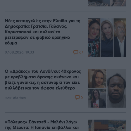
Νέες καταγγελίες στην Ελπίδα για τη
Δημοκρατία: Γρατσία, Γαλανός,
Καρυστιανού και αυλικοί το
μετέτρεψαν σε φοβικό αρχηγικό
κόμμα
67
07.08.2026, 19:33
Ο «Δράκος» του Λονδίνου: 40χρονος
με προβλήματα όρασης σκότωνε και
βίαζε γυναίκες, η αστυνομία τον είχε
συλλάβει και τον άφησε ελεύθερο
5
πριν μία ώρα
«Πόλεμος» Σάντσεθ - Μελόνι λόγω
της Θέουτα: Η Ισπανία επιβάλλει και