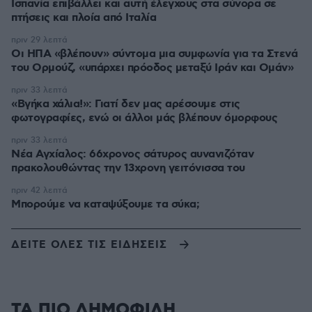
Ισπανία επιβάλλει και αυτή έλεγχους στα σύνορα σε
πτήσεις και πλοία από Ιταλία
πριν 29 λεπτά
Οι ΗΠΑ «βλέπουν» σύντομα μια συμφωνία για τα Στενά
του Ορμούζ, «υπάρχει πρόοδος μεταξύ Ιράν και Ομάν»
πριν 33 λεπτά
«Βγήκα χάλια!»: Γιατί δεν μας αρέσουμε στις
φωτογραφίες, ενώ οι άλλοι μάς βλέπουν όμορφους
πριν 33 λεπτά
Νέα Αγχίαλος: 66χρονος σάτυρος αυνανιζόταν
πρακολουθώντας την 13χρονη γειτόνισσα του
πριν 42 λεπτά
Μπορούμε να καταψύξουμε τα σύκα;
ΔΕΙΤΕ ΟΛΕΣ ΤΙΣ ΕΙΔΗΣΕΙΣ
ΤΑ ΠΙΟ ΔΗΜΟΦΙΛΗ