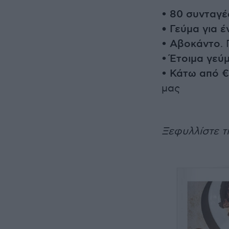
•
80 συνταγέ
• Γεύμα για έ
•
Αβοκάντο
.
•
Έτοιμα
γεύ
•
Κάτω
από €
μας
Ξεφυλλίστε τ