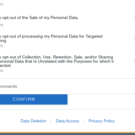
In
o opt-out of the Sale of my Personal Data.
In
to opt-out of processing my Personal Data for Targeted
ing.
In
o opt-out of Collection, Use, Retention, Sale, and/or Sharing
ersonal Data that Is Unrelated with the Purposes for which it
lected.
In
consents
CONFIRM
ο νέο τεύχος του Cantina που κυκλοφορεί αυτ
με το Θέμα και είναι αφιερωμένο στο αγαπημέ
έρας, το βραδινό, και στον τρόπο που μας
Data Deletion
Data Access
Privacy Policy
από πιάτα που μιλούν σε όλους.