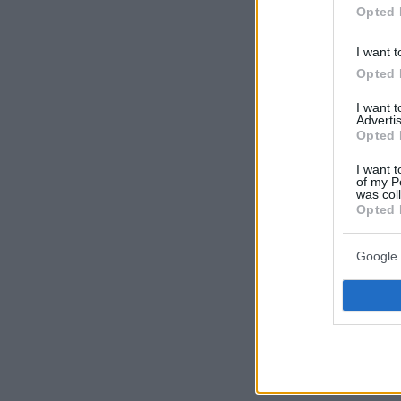
Opted 
I want t
Opted 
I want 
Advertis
Opted 
I want t
of my P
was col
Opted 
Google 
Μην χάσετε τ
την Κυριακή 
γεύμα της ημ
ενώνει μέσα 