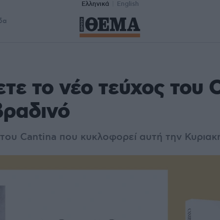
Ελληνικά
English
δα
τε το νέο τεύχος του C
βραδινό
 του Cantina που κυκλοφορεί αυτή την Κυριακ