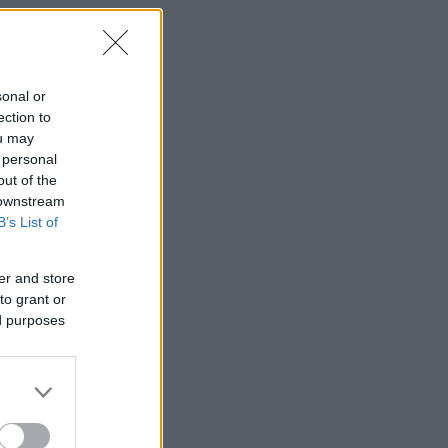
sonal or
ection to
ou may
 personal
out of the
 downstream
B’s List of
er and store
to grant or
ed purposes