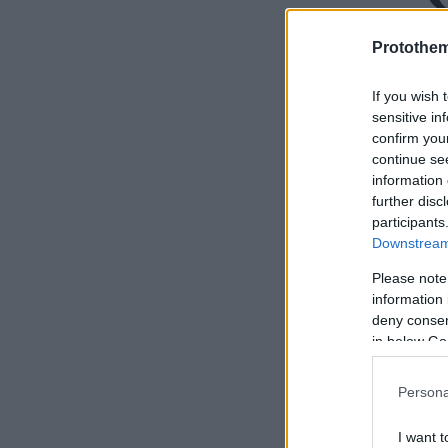
Protothe
If you wish 
sensitive in
confirm you
continue se
information 
further disc
participants
Downstream 
Please note
information 
deny consent
in below Go
Persona
I want t