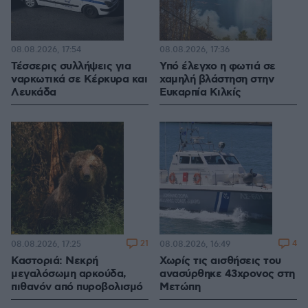
08.08.2026, 17:54
08.08.2026, 17:36
Τέσσερις συλλήψεις για
Υπό έλεγχο η φωτιά σε
ναρκωτικά σε Κέρκυρα και
χαμηλή βλάστηση στην
Λευκάδα
Ευκαρπία Κιλκίς
21
4
08.08.2026, 17:25
08.08.2026, 16:49
Καστοριά: Νεκρή
Χωρίς τις αισθήσεις του
μεγαλόσωμη αρκούδα,
ανασύρθηκε 43χρονος στη
πιθανόν από πυροβολισμό
Μετώπη