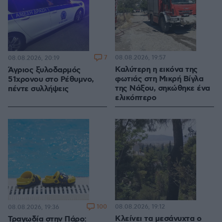
7
08.08.2026, 19:57
08.08.2026, 20:19
Καλύτερη η εικόνα της
Άγριος ξυλοδαρμός
φωτιάς στη Μικρή Βίγλα
51χρονου στο Ρέθυμνο,
της Νάξου, σηκώθηκε ένα
πέντε συλλήψεις
ελικόπτερο
100
08.08.2026, 19:12
08.08.2026, 19:36
Κλείνει τα μεσάνυχτα ο
Τραγωδία στην Πάρο: