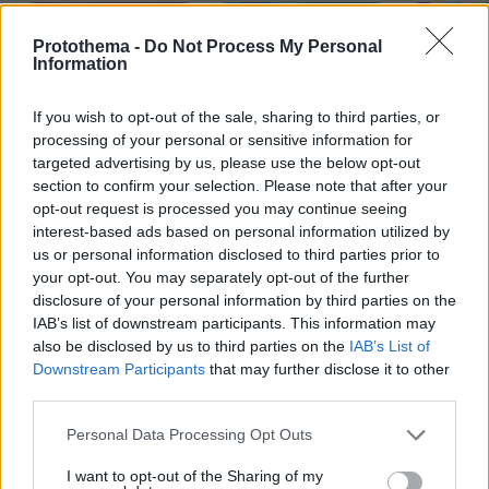
Protothema -
Do Not Process My Personal
Information
Northern Heights
If you wish to opt-out of the sale, sharing to third parties, or
Candy Bub
Cut The Rope
processing of your personal or sensitive information for
targeted advertising by us, please use the below opt-out
section to confirm your selection. Please note that after your
ΔΕΙΤΕ ΟΛΑ ΤΑ GAMES
opt-out request is processed you may continue seeing
Best of Network
interest-based ads based on personal information utilized by
us or personal information disclosed to third parties prior to
your opt-out. You may separately opt-out of the further
disclosure of your personal information by third parties on the
IAB’s list of downstream participants. This information may
also be disclosed by us to third parties on the
IAB’s List of
Downstream Participants
that may further disclose it to other
third parties.
Please note that this website/app uses one or more Google
Personal Data Processing Opt Outs
services and may gather and store information including but
not limited to your visit or usage behaviour. You may click to
I want to opt-out of the Sharing of my