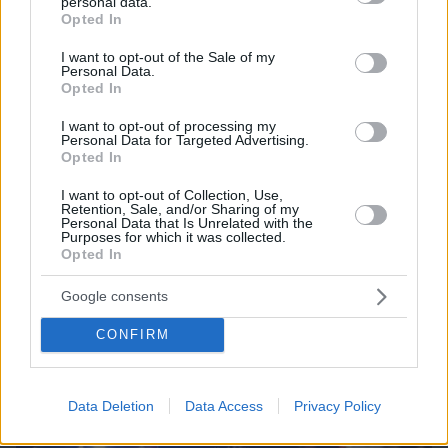
personal data.
grant or deny consent to Google and its third-party tags to
Opted In
use your data for below specified purposes in below Google
consent section.
I want to opt-out of the Sale of my
Personal Data.
Opted In
I want to opt-out of processing my
Personal Data for Targeted Advertising.
Opted In
I want to opt-out of Collection, Use,
Retention, Sale, and/or Sharing of my
Personal Data that Is Unrelated with the
08.08.2026, 16:24
Purposes for which it was collected.
Opted In
Ανεύρυσμα: Απλό τεστ του αντίχειρα προμηνύει
τον αυξημένο κίνδυνο – Γίνεται σε 1 λεπτό
Google consents
CONFIRM
Data Deletion
Data Access
Privacy Policy