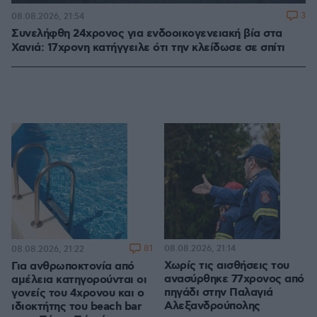
3
08.08.2026, 21:54
Συνελήφθη 24χρονος για ενδοοικογενειακή βία στα
Χανιά: 17χρονη κατήγγειλε ότι την κλείδωσε σε σπίτι
81
08.08.2026, 21:14
08.08.2026, 21:22
Χωρίς τις αισθήσεις του
Για ανθρωποκτονία από
ανασύρθηκε 77χρονος από
αμέλεια κατηγορούνται οι
πηγάδι στην Παλαγιά
γονείς του 4χρονου και ο
Αλεξανδρούπολης
ιδιοκτήτης του beach bar